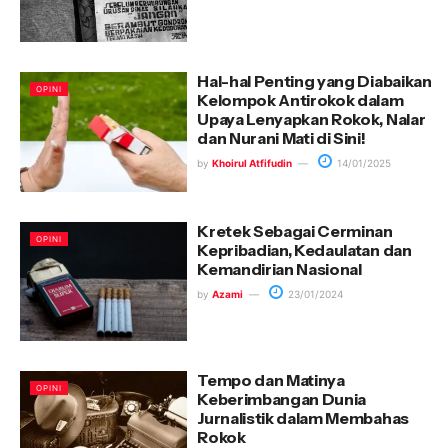
Hal-hal Penting yang Diabaikan
OPINI
Kelompok Antirokok dalam
Upaya Lenyapkan Rokok, Nalar
dan Nurani Mati di Sini!
by
Khoirul Atfifudin
14/01/2025
Kretek Sebagai Cerminan
OPINI
Kepribadian, Kedaulatan dan
Kemandirian Nasional
by
Azami
23/01/2024
Tempo dan Matinya
OPINI
Keberimbangan Dunia
Jurnalistik dalam Membahas
Rokok