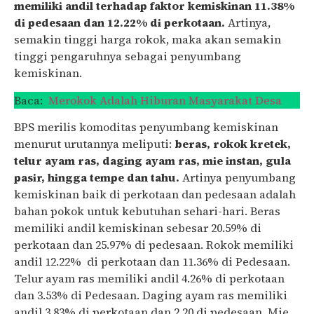
memiliki andil terhadap faktor kemiskinan 11.38%
di pedesaan dan 12.22% di perkotaan.
Artinya,
semakin tinggi harga rokok, maka akan semakin
tinggi pengaruhnya sebagai penyumbang
kemiskinan.
Baca:
Merokok Adalah Hiburan Masyarakat Desa
BPS merilis komoditas penyumbang kemiskinan
menurut urutannya meliputi:
beras, rokok kretek,
telur ayam ras, daging ayam ras, mie instan, gula
pasir, hingga tempe dan tahu.
Artinya penyumbang
kemiskinan baik di perkotaan dan pedesaan adalah
bahan pokok untuk kebutuhan sehari-hari. Beras
memiliki andil kemiskinan sebesar 20.59% di
perkotaan dan 25.97% di pedesaan. Rokok memiliki
andil 12.22% di perkotaan dan 11.36% di Pedesaan.
Telur ayam ras memiliki andil 4.26% di perkotaan
dan 3.53% di Pedesaan. Daging ayam ras memiliki
andil 3.83% di perkotaan dan 2.20 di pedesaan. Mie