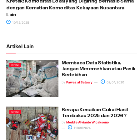
Kretek: Komoditas Lokal yang Digiring Bernasib Sama
dengan Kematian Komoditas Kekayaan Nusantara
Lain
10/12/2025
Artikel Lain
Membaca Data Statistika,
OPINI
Jangan Meremehkan atau Panik
Berlebihan
by
Fawaz al Batawy
02/04/2020
Berapa Kenaikan Cukai Hasil
OPINI
Tembakau 2025 dan 2026?
by
Moddie Alvianto Wicaksono
11/09/2024