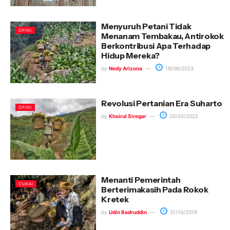
Menyuruh Petani Tidak
OPINI
Menanam Tembakau, Antirokok
Berkontribusi Apa Terhadap
Hidup Mereka?
by
Nody Arizona
19/06/2023
Revolusi Pertanian Era Suharto
OPINI
by
Khoirul Siregar
20/05/2022
Menanti Pemerintah
CUKAI
Berterimakasih Pada Rokok
Kretek
by
Udin Badruddin
31/10/2019