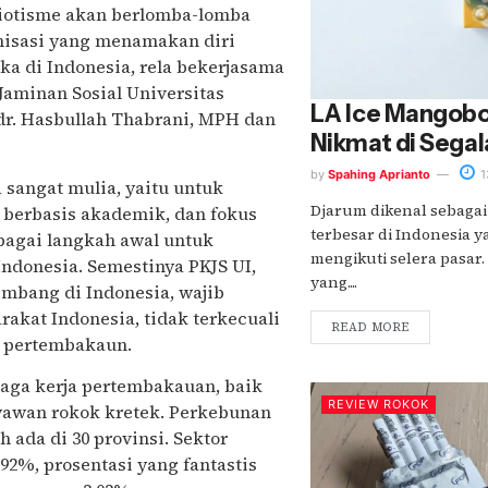
riotisme akan berlomba-lomba
nisasi yang menamakan diri
ka di Indonesia, rela bekerjasama
 Jaminan Sosial Universitas
LA Ice Mangobo
 dr. Hasbullah Thabrani, MPH dan
Nikmat di Sega
by
Spahing Aprianto
1
a sangat mulia, yaitu untuk
Djarum dikenal sebagai
 berbasis akademik, dan fokus
terbesar di Indonesia y
ebagai langkah awal untuk
mengikuti selera pasar
ndonesia. Semestinya PKJS UI,
yang....
embang di Indonesia, wajib
akat Indonesia, tidak terkecuali
READ MORE
r pertembakaun.
tenaga kerja pertembakauan, baik
REVIEW ROKOK
yawan rokok kretek. Perkebunan
 ada di 30 provinsi. Sektor
, prosentasi yang fantastis