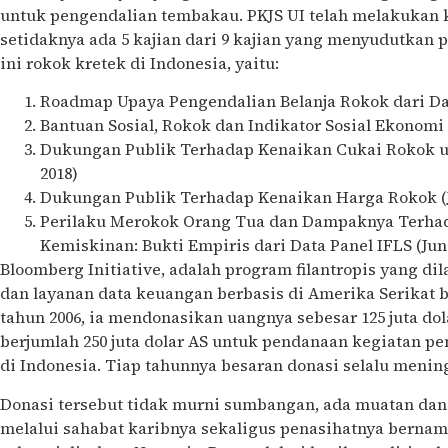
untuk pengendalian tembakau. PKJS UI telah melakukan ka
setidaknya ada 5 kajian dari 9 kajian yang menyudutkan 
ini rokok kretek di Indonesia, yaitu:
Roadmap Upaya Pengendalian Belanja Rokok dari Dan
Bantuan Sosial, Rokok dan Indikator Sosial Ekonomi 
Dukungan Publik Terhadap Kenaikan Cukai Rokok u
2018)
Dukungan Publik Terhadap Kenaikan Harga Rokok (J
Perilaku Merokok Orang Tua dan Dampaknya Terhad
Kemiskinan: Bukti Empiris dari Data Panel IFLS (Juni
Bloomberg Initiative, adalah program filantropis yang d
dan layanan data keuangan berbasis di Amerika Serikat
tahun 2006, ia mendonasikan uangnya sebesar 125 juta dol
berjumlah 250 juta dolar AS untuk pendanaan kegiatan p
di Indonesia. Tiap tahunnya besaran donasi selalu menin
Donasi tersebut tidak murni sumbangan, ada muatan da
melalui sahabat karibnya sekaligus penasihatnya bernam