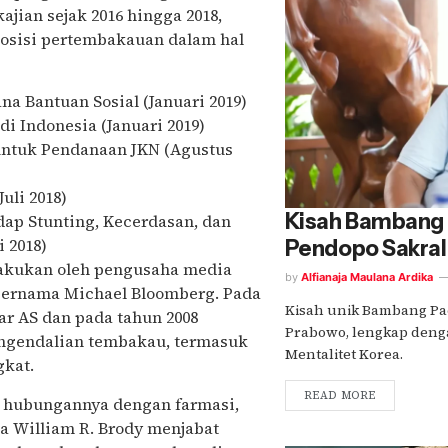
jian sejak 2016 hingga 2018,
posisi pertembakauan dalam hal
a Bantuan Sosial (Januari 2019)
di Indonesia (Januari 2019)
ntuk Pendanaan JKN (Agustus
uli 2018)
Kisah Bambang 
ap Stunting, Kecerdasan, dan
 2018)
Pendopo Sakra
ilakukan oleh pengusaha media
by
Alfianaja Maulana Ardika
 bernama Michael Bloomberg. Pada
Kisah unik Bambang Pa
ar AS dan pada tahun 2008
Prabowo, lengkap denga
engendalian tembakau, termasuk
Mentalitet Korea.
gkat.
READ MORE
n hubungannya dengan farmasi,
a William R. Brody menjabat