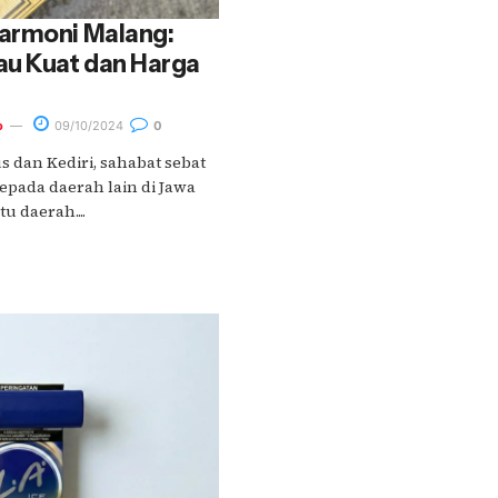
armoni Malang:
u Kuat dan Harga
o
09/10/2024
0
s dan Kediri, sahabat sebat
epada daerah lain di Jawa
u daerah....