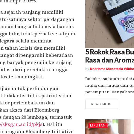
ya mampu 3.03%.
ya sejarah panjang memiliki
atu-satunya sektor perdagangan
omian bangsa Indonesia hancur.
ga hilir, tidak pernah sekalipun
Negara selalu meminta
n tahan krisis dan memiliki
5 Rokok Rasa B
 sangat dipengaruhi keberadaan
Rasa dan Aroma
g banyak pengrajin keranjang
udus, dari percetakan hingga
by
Kharisma Moneteria Wibis
k kretek meningkat.
Rokok rasa buah mulai 
mulai dari muda dan tua
ajian untuk perlindungan
perempuan. Banyak oran
tidak etis, tidak patriotis dan
sektor pertembakaun dan
READ MORE
kan akses dari Bloomberg
ma dengan 20 lembaga, termasuk
//sksg.ui.ac.id/pkjs
). Hal itu
LIPUTAN
gan program Bloomberg Initiative