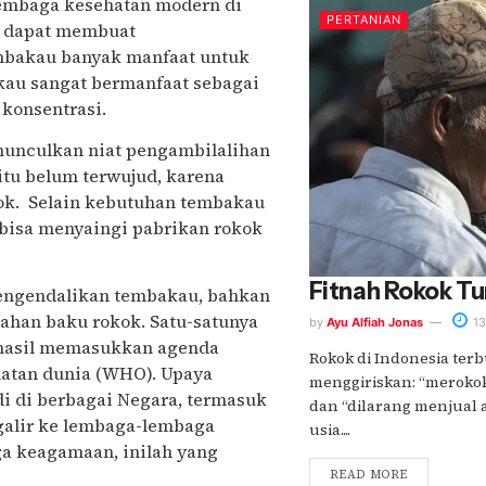
 lembaga kesehatan modern di
PERTANIAN
u dapat membuat
embakau banyak manfaat untuk
akau sangat bermanfaat sebagai
 konsentrasi.
munculkan niat pengambilalihan
itu belum terwujud, karena
ok. Selain kebutuhan tembakau
k bisa menyaingi pabrikan rokok
Fitnah Rokok T
mengendalikan tembakau, bahkan
ahan baku rokok. Satu-satunya
by
Ayu Alfiah Jonas
13
erhasil memasukkan agenda
Rokok di Indonesia ter
hatan dunia (WHO). Upaya
menggiriskan: “meroko
di di berbagai Negara, termasuk
dan “dilarang menjual
galir ke lembaga-lembaga
usia....
a keagamaan, inilah yang
READ MORE