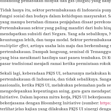
dibanding pemasukan minyak dan gas (migas) yang han
Tidak hanya itu, sektor pertembakauan di Indonesia pun
fungsi sosial dan budaya dalam kehidupan masyarakat. S
yang mampu bertahan dimasa penjajahan disaat perekon
Pertembakauan sektor yang paling mandiri dari hulu hing
mendapatkan subsidi dari Negara. Yang ada sebaliknya, 
keuntungan lebih, dan tanpa modal. Sektor pertembakaua
multiplier effect
, artinya usaha lain maju dan berkembang
pertembakauan. Dampak langsung, semisal di Temanggun
yang bisa menikmati hasilnya saat panen tembakau. Di K
pasar tradisional menjadi ramai ketika permintaan roko
Sekali lagi, keberadaan PKJS UI, seharusnya melakukan k
pertembakauan di Indonesia, dan tidak sebaliknya. Sangat 
nasionalis, ketika PKJS UI, melakukan pelemahan pada 
mengedepankan kepentingan asing, gara-gara mendapat
Initiative. Dalam laporan mitra kerja, PKJS UI bekerjasa
bekerjasama dengan Bloomberg Initiative (sumber:
https:
terlihat jelas kajian yang dilakukan PKJS UI sinergi den