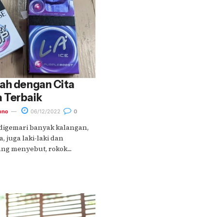
uah dengan Cita
 Terbaik
ono
06/12/2022
0
digemari banyak kalangan,
, juga laki-laki dan
g menyebut, rokok....