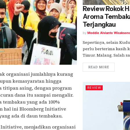
Review Rokok H
Aroma Tembaka
Terjangkau
by
Moddie Alvianto Wicakson
Sepertinya, selain Kudu
perlu berterima kasih k
Timur. Malang. Salah sat
READ MORE
yak organisasi jumlahlnya kurang
maupun kemasyaratan hingga
 titipan asing, dengan program
REVIEW
ucuran dana itu sampai mengalir.
ena tembakau yang ada 100%
 hal ini Bloomberg Initiative
 yang ada di daun tembakau.
nitiative, menjadikan organisasi