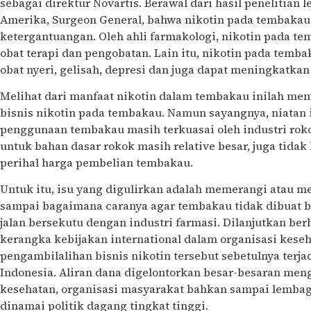
sebagai direktur Novartis. Berawal dari hasil penelitian
Amerika, Surgeon General, bahwa nikotin pada tembaka
ketergantuangan. Oleh ahli farmakologi, nikotin pada t
obat terapi dan pengobatan. Lain itu, nikotin pada temb
obat nyeri, gelisah, depresi dan juga dapat meningkatkan
Melihat dari manfaat nikotin dalam tembakau inilah me
bisnis nikotin pada tembakau. Namun sayangnya, niatan 
penggunaan tembakau masih terkuasai oleh industri rok
untuk bahan dasar rokok masih relative besar, juga tida
perihal harga pembelian tembakau.
Untuk itu, isu yang digulirkan adalah memerangi atau 
sampai bagaimana caranya agar tembakau tidak dibuat b
jalan bersekutu dengan industri farmasi. Dilanjutkan b
kerangka kebijakan international dalam organisasi kese
pengambilalihan bisnis nikotin tersebut sebetulnya terja
Indonesia. Aliran dana digelontorkan besar-besaran men
kesehatan, organisasi masyarakat bahkan sampai lembag
dinamai politik dagang tingkat tinggi.