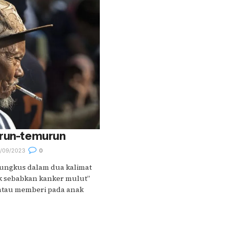
urun-temurun
/09/2023
0
bungkus dalam dua kalimat
k sebabkan kanker mulut”
 atau memberi pada anak