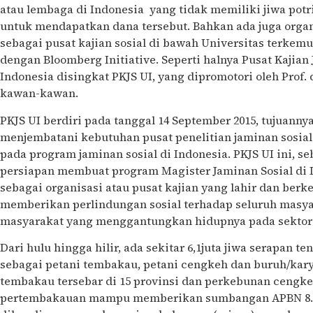
atau lembaga di Indonesia yang tidak memiliki jiwa pot
untuk mendapatkan dana tersebut. Bahkan ada juga orga
sebagai pusat kajian sosial di bawah Universitas terkemu
dengan Bloomberg Initiative. Seperti halnya Pusat Kajian
Indonesia disingkat PKJS UI, yang dipromotori oleh Prof.
kawan-kawan.
PKJS UI berdiri pada tanggal 14 September 2015, tujuanny
menjembatani kebutuhan pusat penelitian jaminan sosial
pada program jaminan sosial di Indonesia. PKJS UI ini, s
persiapan membuat program Magister Jaminan Sosial di I
sebagai organisasi atau pusat kajian yang lahir dan berk
memberikan perlindungan sosial terhadap seluruh masyar
masyarakat yang menggantungkan hidupnya pada sekto
Dari hulu hingga hilir, ada sekitar 6,1juta jiwa serapan 
sebagai petani tembakau, petani cengkeh dan buruh/kar
tembakau tersebar di 15 provinsi dan perkebunan cengkeh
pertembakauan mampu memberikan sumbangan APBN 8.92%