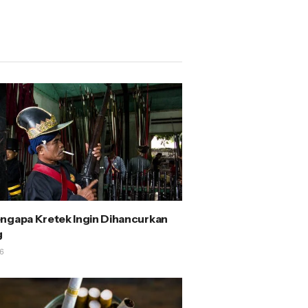
ngapa Kretek Ingin Dihancurkan
g
6