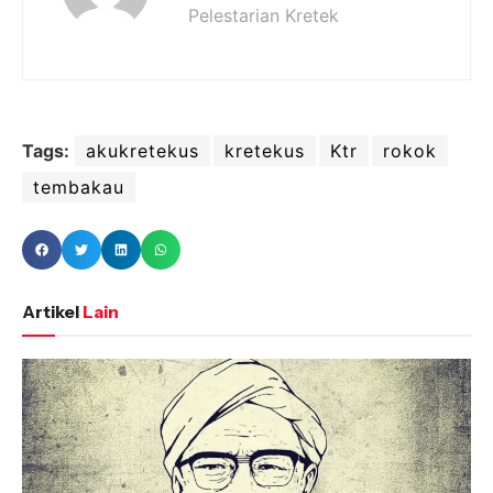
Pelestarian Kretek
Tags:
akukretekus
kretekus
Ktr
rokok
tembakau
Artikel
Lain