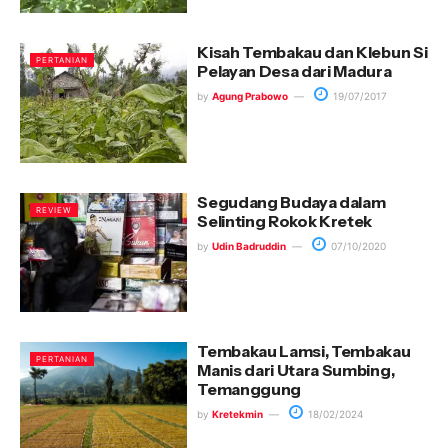
Kisah Tembakau dan Klebun Si
PERTANIAN
Pelayan Desa dari Madura
by
Agung Prabowo
19/07/2017
Segudang Budaya dalam
REVIEW
Selinting Rokok Kretek
by
Udin Badruddin
07/10/2020
Tembakau Lamsi, Tembakau
PERTANIAN
Manis dari Utara Sumbing,
Temanggung
by
Kretekmin
18/02/2024