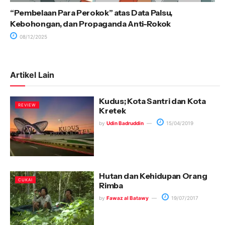
“Pembelaan Para Perokok” atas Data Palsu,
Kebohongan, dan Propaganda Anti-Rokok
08/12/2025
Artikel Lain
Kudus; Kota Santri dan Kota
REVIEW
Kretek
by
Udin Badruddin
15/04/2019
Hutan dan Kehidupan Orang
CUKAI
Rimba
by
Fawaz al Batawy
19/07/2017