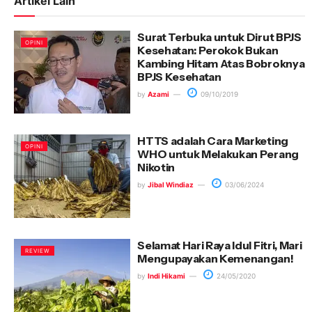
Artikel Lain
Surat Terbuka untuk Dirut BPJS
OPINI
Kesehatan: Perokok Bukan
Kambing Hitam Atas Bobroknya
BPJS Kesehatan
by
Azami
09/10/2019
HTTS adalah Cara Marketing
OPINI
WHO untuk Melakukan Perang
Nikotin
by
Jibal Windiaz
03/06/2024
Selamat Hari Raya Idul Fitri, Mari
REVIEW
Mengupayakan Kemenangan!
by
Indi Hikami
24/05/2020