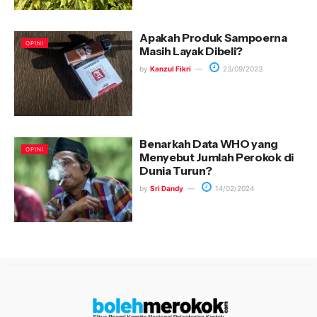
Apakah Produk Sampoerna
OPINI
Masih Layak Dibeli?
by
Kanzul Fikri
23/09/2023
Benarkah Data WHO yang
OPINI
Menyebut Jumlah Perokok di
Dunia Turun?
by
Sri Dandy
14/02/2024