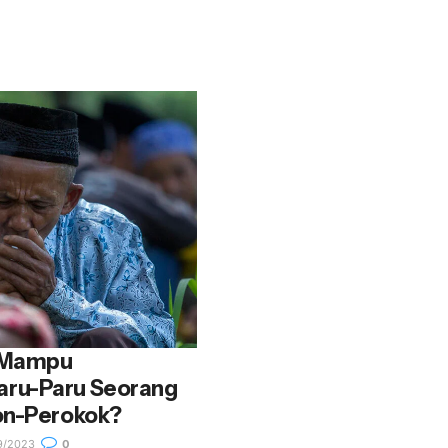
 Mampu
ru-Paru Seorang
on-Perokok?
9/2023
0