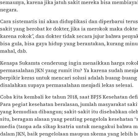
semaunya, karena jika jatuh sakit mereka bisa membiay
negara.
Cara sistematis ini akan diduplikasi dan diperbarui teru
sakit yang berobat ke dokter, jika ia merokok maka dokte
karena rokok”, dan dokter tidak secara jujur bahwa penya
bisa gula, bisa gaya hidup yang berantakan, kurang minum
mahal, dsb.
Kenapa Sukamta cenderung ingin menaikkan harga roko
permasalahan JKN yang rumit itu? Ya karena sudah menja
berpikir keras untuk mencari solusi adalah buang-buan
disalahkan supaya permasalahan menjadi lekas selesai.
Coba kita kembali ke tahun 2018, saat BPJS Kesehatan defi
Para pegiat kesehatan beralasan, jumlah masyarakat saki
yang kemudian dibangun; sakit-sakit itu disebabkan oleh
situ, beragam alasan yang penting pengelola kesehatan 
media (tanpa ada sikap ksatria untuk mengakui bahwa
dalam JKN, baik pengelolaan maupun skema yang lebih bai