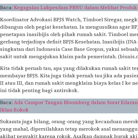
Baca:
Kegagalan Lakpesdam PBNU dalam Melihat Produk 
Koordinator Advokasi BPJS Watch, Timboel Siregar, megk
dibangun oleh pegiat kesehatan. Ia mengusulkan agar B
penetapan inasibijis oleh pihak rumah sakit. Timboel men
gerbang terjadinya defisit BPJS Kesehatan. Inasibijis (
singkatan dari Indonesia Case Base Gropus, yakni sebua
sakit untuk mengajukan klaim pada pemerintah. (bisnis.
Kita tidak pernah tau, apa yang dilakukan rumah sakit t
membayar BPJS. Kita juga tidak pernah tau jika ada pasien 
II atau III, dan rumah sakit mengklaim biaya kelas I ke n
ini tidak penting bagi antirokok.
Baca:
Ada Campur Tangan Bloomberg dalam Surat Edaran
Iklan Rokok
Sukamta juga bilang, orang-orang yang kecanduan mer
yang mahal, dipersilahkan tetap merokok asal menanggu
akibat penyakit karena rokok. Asalkan dampak buruk aki