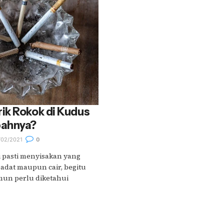
ik Rokok di Kudus
bahnya?
02/2021
0
i pasti menyisakan yang
adat maupun cair, begitu
amun perlu diketahui