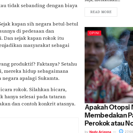
au tidak sebanding dengan biaya
READ MORE
Sejak kapan sih negara betul-betul
susnya di pedesaan dan
OPINI
. Dan sejak kapan rokok itu
enjadikan masyarakat sebagai
ang produktif? Faktanya? Setahu
gi, mereka hidup sebagaimana
a negara apalagi Sukamta.
icara rokok. Silahkan bicara,
k hanya selesai pada tataran
kan dan contoh konkrit atasnya.
Apakah Otopsi
Membedakan Pa
Perokok atau N
by
Nody Arizona
27/0