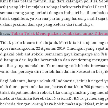
Kini hama petani muncul lagi dari kalangan politisi. Se
asli) yang kini menjabat sebagai sekretaris Fraksi Partai
semua orang yang terkait dengan industri hasil tembakau
tidak sejahtera, ya karena partai yang harusnya adil saj
dalam pikiran dan apa yang keluar dari mulutnya.
Baca:
Tuhan Tidak Menciptakan Tembakau untuk Dibenci
Tidak perlu bicara terlalu jauh. Mari kita kita uji omong
ayosemarang.com, 22 Agustus 2019. Omongan yang sejatin
dipakai oleh antirokok. Semacam gaya kampanye
sholih 
dibangun dari logika berantakan dan cenderung mengu
analisa yang mendalam. Ya memang itulah keistimewaan a
valid dan percaya diri berlebihan dalam kesesatan berpik
Bagi Sukamta, harga rokok di Indonesia, sebuah negeri y
oleh dunia pertembakauan, harus dinaikkan 700 persen. 
tidak dapat membeli rokok. Jika orang miskin yang mero
melalui (Jaminan Kesehatan Nasional) JKN rugi menanggu
berbeda dengan, orang kaya boleh makan
junkfood
, minu