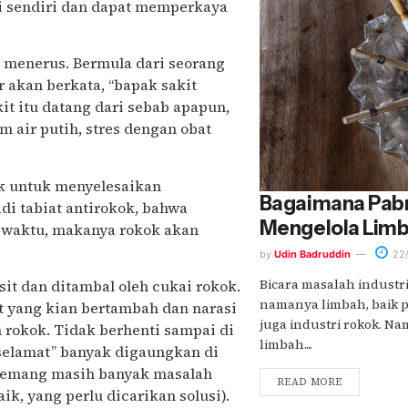
ai sendiri dan dapat memperkaya
s menerus. Bermula dari seorang
r akan berkata, “bapak sakit
kit itu datang dari sebab apapun,
 air putih, stres dengan obat
k untuk menyelesaikan
Bagaimana Pabr
di tabiat antirokok, bahwa
Mengelola Lim
g waktu, makanya rokok akan
by
Udin Badruddin
22/
Bicara masalah industr
sit dan ditambal oleh cukai rokok.
namanya limbah, baik p
t yang kian bertambah dan narasi
juga industri rokok. N
 rokok. Tidak berhenti sampai di
limbah....
“selamat” banyak digaungkan di
 memang masih banyak masalah
READ MORE
k, yang perlu dicarikan solusi).