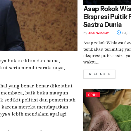
Asap Rokok Wis
Ekspresi Puitik
Sastra Dunia
by
Jibal Windiaz
04/0
Asap rokok Wislawa Szy
tembakau terlinting yan
ekspresi putik sastra y
nya bukan iklim dan hama,
waktu,....
 ikut serta membicarakannya,
READ MORE
-hal yang benar-benar diketahui,
ada membaca, baik buku maupun
OPINI
k sedikit politisi dan pemerintah
i, karena mereka mendapatkan
ayyun
lebih mendalam apalagi