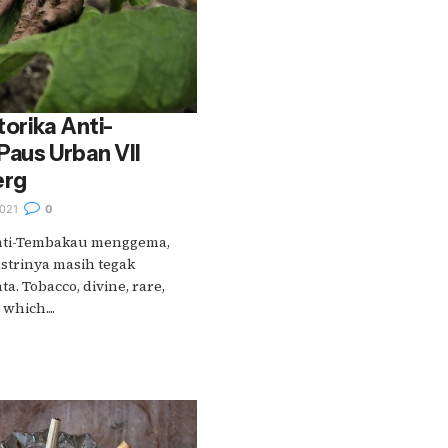
orika Anti-
Paus Urban VII
erg
021
0
nti-Tembakau menggema,
strinya masih tegak
a. Tobacco, divine, rare,
which....