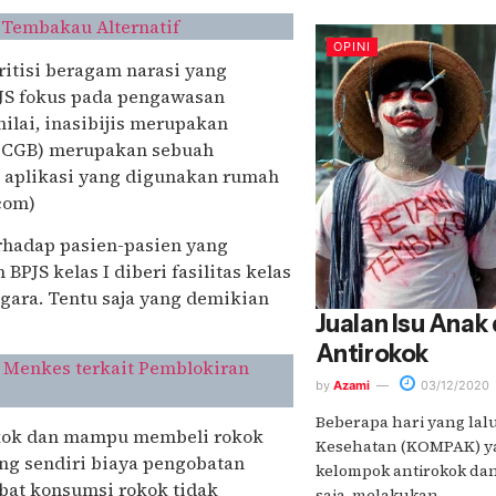
Tembakau Alternatif
OPINI
ritisi beragam narasi yang
PJS fokus pada pengawasan
ilai, inasibijis merupakan
INA-CGB) merupakan sebuah
h aplikasi yang digunakan rumah
com)
erhadap pasien-pasien yang
BPJS kelas I diberi fasilitas kelas
egara. Tentu saja yang demikian
Jualan Isu Ana
Antirokok
 Menkes terkait Pemblokiran
by
Azami
03/12/2020
Beberapa hari yang lalu
okok dan mampu membeli rokok
Kesehatan (KOMPAK) y
ng sendiri biaya pengobatan
kelompok antirokok dan
bat konsumsi rokok tidak
saja, melakukan....