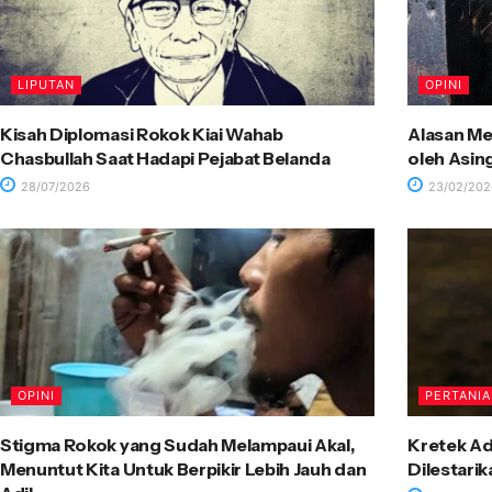
LIPUTAN
OPINI
Kisah Diplomasi Rokok Kiai Wahab
Alasan Me
Chasbullah Saat Hadapi Pejabat Belanda
oleh Asin
28/07/2026
23/02/202
OPINI
PERTANI
Stigma Rokok yang Sudah Melampaui Akal,
Kretek Ad
Menuntut Kita Untuk Berpikir Lebih Jauh dan
Dilestari