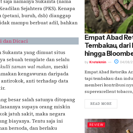
but saja namanya Sukamta (nama
 Keadilan Sejahtera (PKS). Kenapa
 (petani, buruh, dsb) dianggap
a tidak mampu berbuat adil, bahkan
Empat Abad Ret
 dan Dicaci
Tembakau, dari 
an Sukamta yang dimuat situs
hingga Bloomb
ya sebuah template dan selalu
by
Kretekmin
04/08/2
li kulli zaman wal makan,
meski
Empat Abad Retorika A
tamakan kengawuran daripada
tapi tembakau dan indu
ntirokok, anti terhadap data
memberi kontribusi nyat
ir.
superexcellent tobacco, 
ang besar salah satunya ditopang
READ MORE
Alasannya supaya orang miskin
kok jatuh sakit, maka negara
ng biayanya. Tentu saja ini
REVIEW
man bersoda, dan berlaku