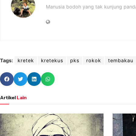
Manusia bodoh yang tak kunjung pand
Tags:
kretek
kretekus
pks
rokok
tembakau
Artikel
Lain