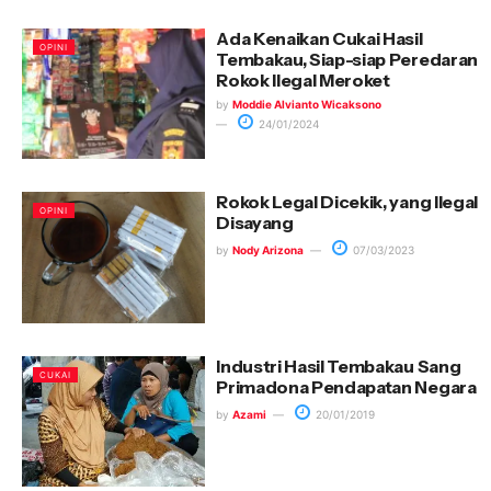
Ada Kenaikan Cukai Hasil
OPINI
Tembakau, Siap-siap Peredaran
Rokok Ilegal Meroket
by
Moddie Alvianto Wicaksono
24/01/2024
Rokok Legal Dicekik, yang Ilegal
OPINI
Disayang
by
Nody Arizona
07/03/2023
Industri Hasil Tembakau Sang
CUKAI
Primadona Pendapatan Negara
by
Azami
20/01/2019