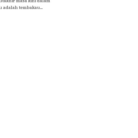
utakhir masa kini dalam
 adalah tembakau....