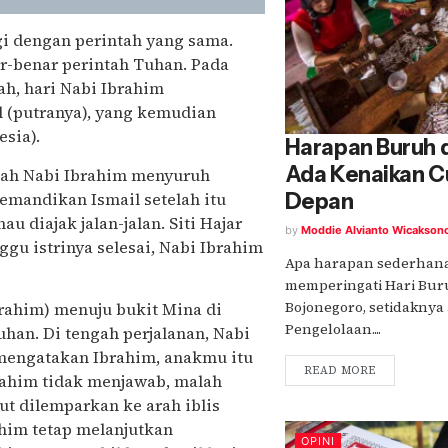
gi dengan perintah yang sama.
r-benar perintah Tuhan. Pada
jah, hari Nabi Ibrahim
 (putranya), yang kemudian
esia).
Harapan Buruh d
Ada Kenaikan C
ijjah Nabi Ibrahim menyuruh
Depan
memandikan Ismail setelah itu
diajak jalan-jalan. Siti Hajar
by
Moddie Alvianto Wicakson
u istrinya selesai, Nabi Ibrahim
Apa harapan sederhana
memperingati Hari Buru
Bojonegoro, setidaknya
Ibrahim) menuju bukit Mina di
Pengelolaan....
han. Di tengah perjalanan, Nabi
mengatakan Ibrahim, anakmu itu
READ MORE
rahim tidak menjawab, malah
ut dilemparkan ke arah iblis
ahim tetap melanjutkan
OPINI