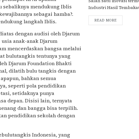
Salah satu inovasi term
u sebaliknya mendukung Iblis
Industri Hasil Tembakau
kewajibannya sebagai hamba?.
endukung langkah Iblis.
READ MORE
diatas dengan audisi oleh Djarum
s usia anak-anak Djarum
alam mencerdaskan bangsa melalui
at bulutangkis tentunya yang
oleh Djarum Foundation Bhakti
al, dilatih bulu tangkis dengan
a apapun, bahkan semua
ya, seperti pola pendidikan
etasi, setidaknya punya
 depan. Disisi lain, ternyata
senang dan bangga bisa terpilih.
an pendidikan sekolah dengan
ebulutangkis Indonesia, yang