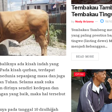
Tembakau Tamb
Tembakau Tin
by
Nody Arizona
19/1
Tembakau Tambeng me
yang paling prestius b
tingwe (linting dewe). 
menjadi kebanggan....
READ MORE
aliknya ada kisah indah yang
Pada kisah qurban, terdapat
OPINI
 sedunia sepanjang masa dan juga
an Tuhan. Selama anak suka
 dirinya sendiri kedepan dan
an yang baik, maka hal tersebut
nya pada tanggal 10 dzulhijjah