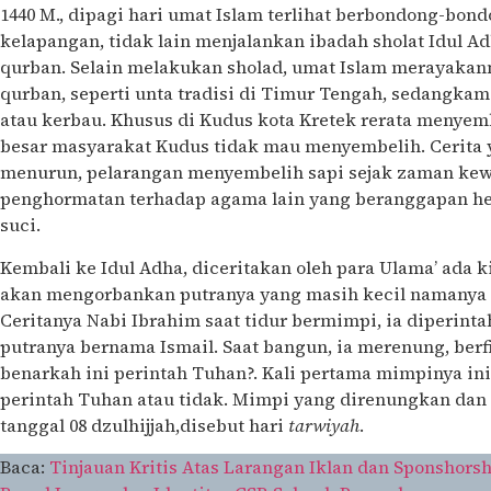
1440 M., dipagi hari umat Islam terlihat berbondong-bon
kelapangan, tidak lain menjalankan ibadah sholat Idul Adh
qurban. Selain melakukan sholad, umat Islam merayak
qurban, seperti unta tradisi di Timur Tengah, sedangka
atau kerbau. Khusus di Kudus kota Kretek rerata menyemb
besar masyarakat Kudus tidak mau menyembelih. Cerita 
menurun, pelarangan menyembelih sapi sejak zaman kew
penghormatan terhadap agama lain yang beranggapan h
suci.
Kembali ke Idul Adha, diceritakan oleh para Ulama’ ada 
akan mengorbankan putranya yang masih kecil namanya I
Ceritanya Nabi Ibrahim saat tidur bermimpi, ia diperin
putranya bernama Ismail. Saat bangun, ia merenung, berfi
benarkah ini perintah Tuhan?. Kali pertama mimpinya ini
perintah Tuhan atau tidak. Mimpi yang direnungkan dan d
tanggal 08 dzulhijjah,disebut hari
tarwiyah
.
Baca:
Tinjauan Kritis Atas Larangan Iklan dan Sponshor