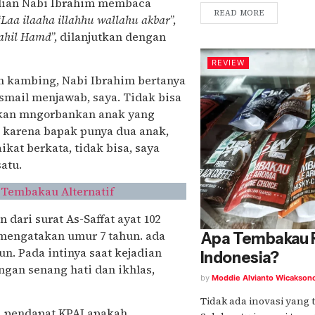
udian Nabi Ibrahim membaca
READ MORE
“
Laa ilaaha illahhu wallahu akbar
”,
lahil Hamd
”, dilanjutkan dengan
REVIEW
ih kambing, Nabi Ibrahim bertanya
Ismail menjawab, saya. Tidak bisa
 akan mngorbankan anak yang
, karena bapak punya dua anak,
kat berkata, tidak bisa, saya
satu.
Tembakau Alternatif
n dari surat As-Saffat ayat 102
g mengatakan umur 7 tahun. ada
Apa Tembakau R
un. Pada intinya saat kejadian
Indonesia?
ngan senang hati dan ikhlas,
by
Moddie Alvianto Wicakson
Tidak ada inovasi yang 
ra pendapat KPAI apakah