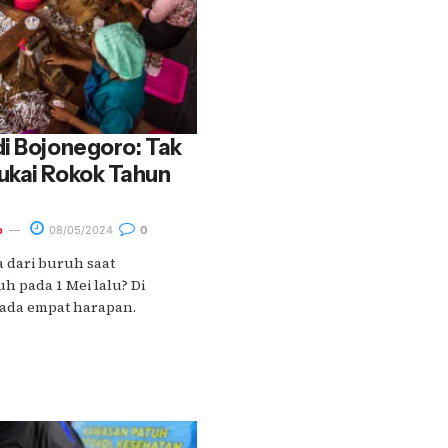
i Bojonegoro: Tak
ukai Rokok Tahun
o
08/05/2024
0
 dari buruh saat
h pada 1 Mei lalu? Di
 ada empat harapan.