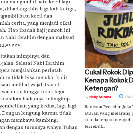
rahim mengambil batu kecil lagi
 dihadang iblis lagi kali ketiga,
gambil batu kecil dan
nilah cerita, yang menjadi cikal
h. Tiap ibadah haji jumroh ini
ukan Nabi Ibrahim dengan maksud
ngganggu..
ritakan mimpinya dan
jalan. Selesai Nabi Ibrahim
egera menjalankan perintah
Cukai Rokok Dip
him tidak bisa melukai kulit
Kenapa Rokok Di
saat melihat wajah Ismail.
Ketengan?
 wajahku, hingga tidak tega
by
Nody Arizona
17/0
isisikan badannya telungkup.
yembelihan yang kedua, lagi-lagi
Rencana Presiden Jok
. Dengan bingung karena tidak
aturan yang melarang 
 dengan membawa kambing,
atau ketengan menjadi 
tersebut....
aan dengan turunnya wahyu Tuhan