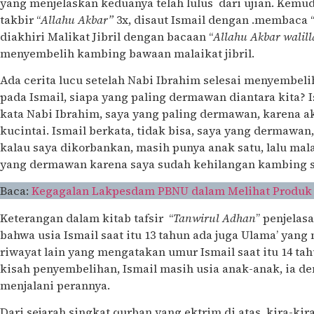
yang menjelaskan keduanya telah lulus dari ujian. Kem
takbir “
Allahu Akbar”
3x, disaut Ismail dengan .membaca 
diakhiri Malikat Jibril dengan bacaan “
Allahu Akbar walil
menyembelih kambing bawaan malaikat jibril.
Ada cerita lucu setelah Nabi Ibrahim selesai menyembel
pada Ismail, siapa yang paling dermawan diantara kita? 
kata Nabi Ibrahim, saya yang paling dermawan, karena
kucintai. Ismail berkata, tidak bisa, saya yang dermawan
kalau saya dikorbankan, masih punya anak satu, lalu malai
yang dermawan karena saya sudah kehilangan kambing 
Baca:
Kegagalan Lakpesdam PBNU dalam Melihat Produk 
Keterangan dalam kitab tafsir “
Tanwirul Adhan
” penjelasa
bahwa usia Ismail saat itu 13 tahun ada juga Ulama’ yan
riwayat lain yang mengatakan umur Ismail saat itu 14 tah
kisah penyembelihan, Ismail masih usia anak-anak, ia de
menjalani perannya.
Dari sejarah singkat qurban yang ektrim di atas, kira-ki