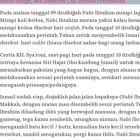
Brand Image, dan Identitas CSR Sebuah Perusahaan
Pada malam tanggal 09 dzulhijjah Nabi Ibrahim mimpi la
Mimpi kali kedua, Nabi Ibrahim merasa yakin kalau bena
mimpi kedua disebut hari
arafah
. Pada tanggal 10 dzulhij
melaksanakan perintah Tuhan untuk menyembelih Ismail
disebut hari
nakhr
(biasa disebut nahar bagi orang Indon
Cerita KH. Sya’roni, saat pagi hari pada tanggal 10 dzulh
istrinya bernama Siti Hajar (ibu kandung Ismail) untuk 
memakaikan pakaian yang bagus-bagus, dengan alasan mau 
melaksanakan sesuai perintah suaminya, sembari menungg
mengasah pisaunya/pedangnya.
Ismail sudah siap, diajaklah jalan jalan bapaknya (Nabi 
Makkah, dengan niatan mau disembelih sesui perintah Tu
Ibrahim dihadang iblis yang berwujud manusia, dengan 
ganteng, tega kamu sembelih, urungkan niatmu. Nabi Ib
mengambil batu kecil 7 butir, kemudian batu kecil terseb
tersebut, sambil mengatakan, pergi kamu Iblis. Nabi Ibr