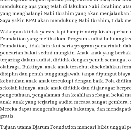
mendukung apa yang telah di lakukan Nabi Ibrahim?, ata
yang menghalangi Nabi Ibrahim yang akan menjalankan 
Saya yakin KPAI akan mendukung Nabi Ibrahim, tidak m
Walaupun ktidak persis, tapi hampir mirip kisah qurban 
Foundation yang melibatkan. Program audisi bulutangki
Foundation, tidak lain ikut serta program pemerintah d
pencarian bakat sedini mungkin. Anak-anak yang berbak
terjaring dalam audisi, dididik dengan penuh semangat 
olahraga. Buktinya, anak-anak tersebut disekolahkan form
disiplin dan penuh tanggungjawab, tanpa dipungut biay
kebutuhan anak-anak tercukupi dengan baik. Pola didikn
sekolah lainnya, anak-anak dididik dan diajar agar berpr
pengetahuan, pengalaman dan keahlian sebagai bekal masa
anak-anak yang terjaring audisi merasa sangat gembira, 
Mereka dapat mengembangkan bakatnya, dan mendapatk
gratis.
Tujuan utama Djarum Foundation mencari bibit unggul p