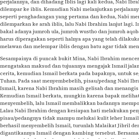
perjalannya, dan dihadang Iblis lagi kali kedua, Nabi Ib
dilempar ke iblis. Kemudian Nabi melanjutkan perjalannya,
seperti penghadangan yang pertama dan kedua, Nabi men
dilemparkan ke arah iblis, lalu Nabi Ibrahim lanjut lagi. I
bakal adanya jumroh ula, jumroh wustho dan jumroh aqoba
harus diperagakan seperti halnya apa yang telah dilak
melawan dan melempar iblis dengan batu agar tidak me
Sesampainya di puncak bukit Mina, Nabi Ibrahim mence
mengatakan maksud dan tujuannya mengajak Ismail jalan-
cerita, kemudian Ismail berkata pada bapaknya, untuk s
Tuhan. Pada saat menyembebelih, pisau/pedang Nabi Ibra
Ismail, karena Nabi Ibrahim masih gelisah dan menangis 
Kemudian Ismail berkata, mungkin karena bapak melihat
menyembelih, lalu Ismail membalikkan badannya mempos
Lalau Nabi Ibrahim dengan kesiapan hati melakukan pen
pisau/pedangnya tidak mampu melukai kulit leher Ismail
berhasil menyembelih Ismail, turunlah Malaikat Jibril
digantikannya Ismail dengan kambing tersebut. Bersam