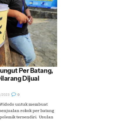
ungut Per Batang,
larang Dijual
2/2023
0
o Widodo untuk membuat
penjualan rokok per batang
polemik tersendiri. Usulan