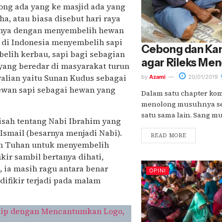
dong ada yang ke masjid ada yang
a, atau biasa disebut hari raya
annya dengan menyembelih hewan
m di Indonesia menyembelih sapi
Cebong dan Ka
elih kerbau, sapi bagi sebagian
agar Rileks Me
yang beredar di masyarakat turun
alian yaitu Sunan Kudus sebagai
by
Azami
20/01/2019
ewan sapi sebagai hewan yang
Dalam satu chapter kom
menolong musuhnya se
satu sama lain. Sang mu
kisah tentang Nabi Ibrahim yang
smail (besarnya menjadi Nabi).
READ MORE
tah Tuhan untuk menyembelih
kir sambil bertanya dihati,
, ia masih ragu antara benar
OPINI
ifikir terjadi pada malam
ship dengan Mencantumkan Logo,