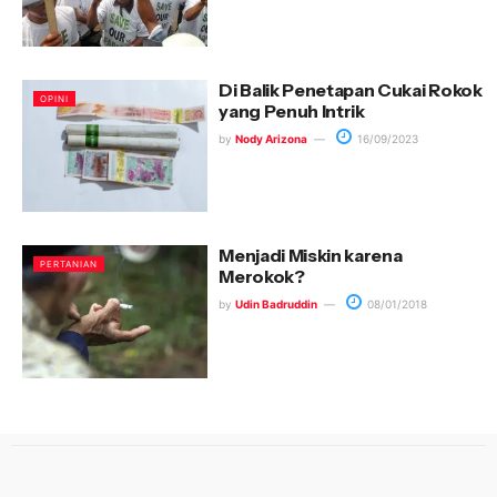
Di Balik Penetapan Cukai Rokok
OPINI
yang Penuh Intrik
by
Nody Arizona
16/09/2023
Menjadi Miskin karena
PERTANIAN
Merokok?
by
Udin Badruddin
08/01/2018