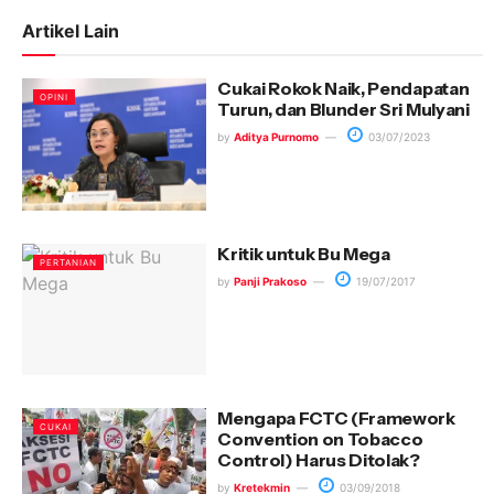
Artikel Lain
Cukai Rokok Naik, Pendapatan
OPINI
Turun, dan Blunder Sri Mulyani
by
Aditya Purnomo
03/07/2023
Kritik untuk Bu Mega
PERTANIAN
by
Panji Prakoso
19/07/2017
Mengapa FCTC (Framework
CUKAI
Convention on Tobacco
Control) Harus Ditolak?
by
Kretekmin
03/09/2018