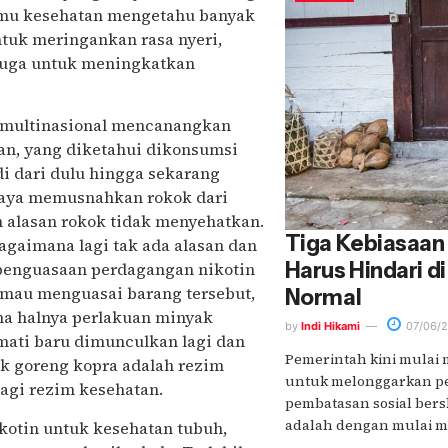
 ilmu kesehatan mengetahu banyak
ntuk meringankan rasa nyeri,
 juga untuk meningkatkan
i multinasional mencanangkan
an, yang diketahui dikonsumsi
i dari dulu hingga sekarang
upaya memusnahkan rokok dari
 alasan rokok tidak menyehatkan.
Tiga Kebiasaan
agaimana lagi tak ada alasan dan
Harus Hindari d
n penguasaan perdagangan nikotin
Ia mau menguasai barang tersebut,
Normal
ama halnya perlakuan minyak
by
Indi Hikami
07/06/
 mati baru dimunculkan lagi dan
Pemerintah kini mulai
k goreng kopra adalah rezim
untuk melonggarkan pe
lagi rezim kesehatan.
pembatasan sosial bers
adalah dengan mulai memb
ikotin untuk kesehatan tubuh,