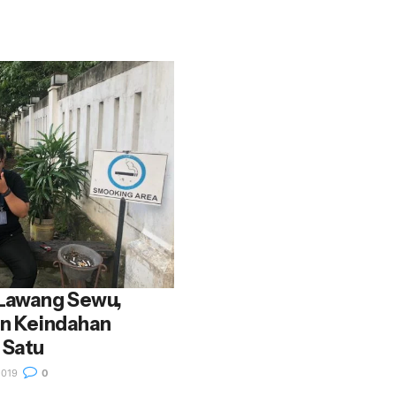
 Lawang Sewu,
an Keindahan
 Satu
2019
0