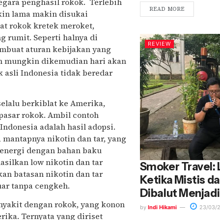
negara penghasil rokok. Terlebih
READ MORE
kin lama makin disukai
at rokok kretek meroket,
 rumit. Seperti halnya di
REVIEW
embuat aturan kebijakan yang
an mungkin dikemudian hari akan
asli Indonesia tidak beredar
elalu berkiblat ke Amerika,
asar rokok. Ambil contoh
Indonesia adalah hasil adopsi.
a mantapnya nikotin dan tar, yang
h energi dengan bahan baku
ilkan low nikotin dan tar
Smoker Travel:
an batasan nikotin dan tar
Ketika Mistis d
uar tanpa cengkeh.
Dibalut Menjadi
enyakit dengan rokok, yang konon
by
Indi Hikami
23/03/
rika. Ternyata yang diriset