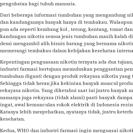
pengobatan bagi tubuh manusia.
Dari beberapa informasi tumbuhan yang mengandung nik
dan kandungannya banyak hanya di tembakau. Walaupun 
pun ada seperti kembang kol , terong, kentang, tomat d
kandungan nikotin semua jenis tumbuhan masih kalah d
demi mengambil alih bisnis barang yang bernama niko
memerangi tembakau dalam kebijakan kesehatan interna
Kepentingan penguasaan nikotin ternyata ada dua tujuan
industri farmasi bertujuan memuluskan penggantian pem
tumbuhan diganti dengan produk rekayasa nikotin yang t
Sehingga tidak heran jika kekinian banyak muncul prod
rekayasa nikotin. Yang diketahui saat ini justru banyak m
namanya juga rekayasa (tidak alami) pasti banyak dampak
ingat, awal kemunculan rokok elektrik di Indonesia rez
Katanya lebih menyehatkan, nyatanya tidak, justru keterb
kesehatan.
Kedua, WHO dan industri farmasi ingin menguasai nikot