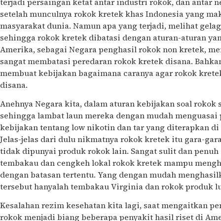
terjadi persaingan ketat antar industri rokok, dan antar 
setelah munculnya rokok kretek khas Indonesia yang ma
masyarakat dunia. Namun apa yang terjadi, melihat gelag
sehingga rokok kretek dibatasi dengan aturan-aturan yang
Amerika, sebagai Negara penghasil rokok non kretek, m
sangat membatasi peredaran rokok kretek disana. Bahk
membuat kebijakan bagaimana caranya agar rokok kretek 
disana.
Anehnya Negara kita, dalam aturan kebijakan soal rokok s
sehingga lambat laun mereka dengan mudah menguasai p
kebijakan tentang low nikotin dan tar yang diterapkan di 
Jelas-jelas dari dulu nikmatnya rokok kretek itu gara-gar
tidak dipunyai produk rokok lain. Sangat sulit dan penu
tembakau dan cengkeh lokal rokok kretek mampu menghas
dengan batasan tertentu. Yang dengan mudah menghasilk
tersebut hanyalah tembakau Virginia dan rokok produk l
Kesalahan rezim kesehatan kita lagi, saat mengaitkan p
rokok menjadi biang beberapa penyakit hasil riset di Ame