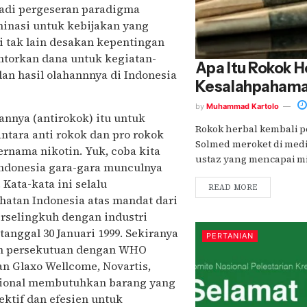
jadi pergeseran paradigma
inasi untuk kebijakan yang
 tak lain desakan kepentingan
ntorkan dana untuk kegiatan-
Apa Itu Rokok H
an hasil olahannnya di Indonesia
Kesalahpahama
by
Muhammad Kartolo
nnya (antirokok) itu untuk
Rokok herbal kembali po
ntara anti rokok dan pro rokok
Solmed meroket di medi
rnama nikotin. Yuk, coba kita
ustaz yang mencapai mili
 Indonesia gara-gara munculnya
Kata-kata ini selalu
READ MORE
hatan Indonesia atas mandat dari
rselingkuh dengan industri
tanggal 30 Januari 1999. Sekiranya
PERTANIAN
lin persekutuan dengan WHO
an Glaxo Wellcome, Novartis,
asional membutuhkan barang yang
ektif dan efesien untuk