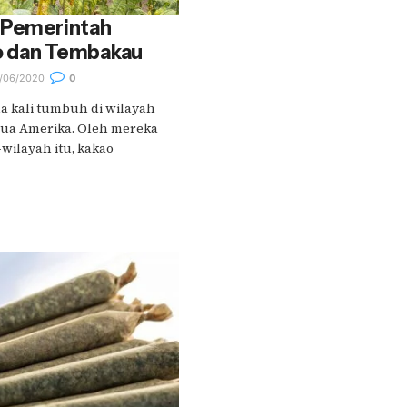
 Pemerintah
o dan Tembakau
/06/2020
0
a kali tumbuh di wilayah
nua Amerika. Oleh mereka
wilayah itu, kakao