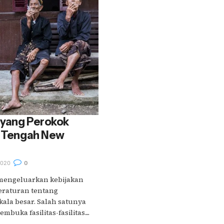
 yang Perokok
i Tengah New
2020
0
 mengeluarkan kebijakan
raturan tentang
kala besar. Salah satunya
uka fasilitas-fasilitas....