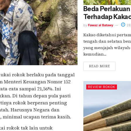
Beda Perlakuan
Terhadap Kaka
by
Fawaz al Batawy
28
Kakao diketahui pertam
tengah dan selatan be
yang menjajah wilayah-
kemudian....
READ MORE
ukai rokok berlaku pada tanggal
ran Menteri Keuangan Nomor 152
REVIEW ROKOK
ata-rata sampai 21,56%. Ini
kkan. Di tahun depan pula pasti
rtinya rokok berperan penting
ah. Harusnya Negara dan
, minimal ucapan terima kasih.
ai rokok tak lain untuk