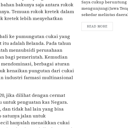
Saya cukup beruntung 
 bahan bakunya saja antara rokok
mengunjungi Jawa Teng
ahnya. Temuan rokok kretek dalam
sekedar melintas daerah 
ok kretek lebih menyehatkan
READ MORE
mbali ke pumungutan cukai yang
itu adalah Belanda. Pada tahun
intah mensubsidi perusahaan
kan bagi pemerintah. Kemudian
n mendominasi, berbagai aturan
asuk kenaikan pungutan dari cukai
n industri farmasi multinasional
0, jika dilihat dengan cermat
tu untuk penguatan kas Negara.
an tidak hal lain yang bisa
satunya jalan untuk
kecil hanyalah menaikkan cukai