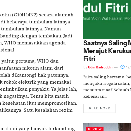
otin (C10H14N2) secara alamiah
di beberapa tumbuhan lainnya
an tumbuhan lainnya. Namun
ibanding dengan tembakau. Jadi
Saatnya Saling
tin, WHO memasukkan agenda
sional.
Merajut Kerukun
Fitri
, yaitu: pertama, WHO dan
anfaatan nikotin alami dari
by
Udin Badruddin
19/
elah dikantongi hak patennya.
"Kita saling bertemu, be
uk rokok elektrik yang memakai
mengakui segala salah,
enimbulkan penyakit. Ya jelas lah,
meminta maaf. Sebuah 
 negatifnya. Tentu kita masih
kebesaran....
im kesehatan ikut mempromosikan.
READ MORE
alikannya. Satu kesalahan rezim
in alami yang banyak terkandung
REVIEW