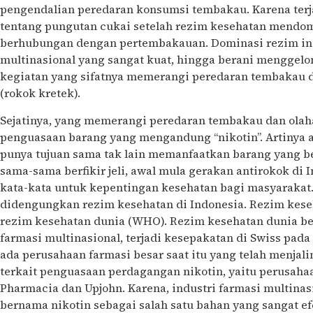
pengendalian peredaran konsumsi tembakau. Karena ter
tentang pungutan cukai setelah rezim kesehatan mendom
berhubungan dengan pertembakauan. Dominasi rezim ini
multinasional yang sangat kuat, hingga berani menggelo
kegiatan yang sifatnya memerangi peredaran tembakau d
(rokok kretek).
Sejatinya, yang memerangi peredaran tembakau dan olaha
penguasaan barang yang mengandung “nikotin”. Artinya a
punya tujuan sama tak lain memanfaatkan barang yang be
sama-sama berfikir jeli, awal mula gerakan antirokok di
kata-kata untuk kepentingan kesehatan bagi masyarakat. 
didengungkan rezim kesehatan di Indonesia. Rezim kese
rezim kesehatan dunia (WHO). Rezim kesehatan dunia be
farmasi multinasional, terjadi kesepakatan di Swiss pada 
ada perusahaan farmasi besar saat itu yang telah menja
terkait penguasaan perdagangan nikotin, yaitu perusaha
Pharmacia dan Upjohn. Karena, industri farmasi multin
bernama nikotin sebagai salah satu bahan yang sangat ef