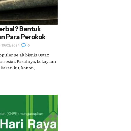
erbal? Bentuk
n Para Perokok
10/02/2024
0
puler sejak bisnis Ustaz
a sosial. Pasalnya, kekayaan
aran itu, konon,....