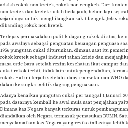
adalah rokok non kretek, rokok non cengkeh. Dari konten
non kretek dan kretek sudah beda jauh, belum lagi sejar
sejarahnya untuk menghilangkan sakit bengek. Jelas rok
dibanding rokok non kretek.
Terlepas permasalahan politik dagang rokok di atas, ke
pada awalnya sebagai penguatan keuangan penguasa saat 
1956 pungutan cukai diturunkan, dimana saat itu pemer
rokok kretek sebagai industri tahan krisis dan menjanji
masa orde baru setelah rezim kesehatan ikut campur da
cukai rokok terbit, tidak lain untuk pengendalian, term
rokok. Hal ini terjadi setelah adanya persekutuan WHO da
dalam kerangka politik dagang penguasaan.
Adanya kenaikan pungutan cukai per tanggal 1 Januari 202
pada dasarnya kembali ke awal mula saat penjajahan yai
Dimana kas Negara banyak terkuras untuk pembangunan, d
diandalkan oleh Negara termasuk pemasukan BUMN. Satu-
menyelamatkan kas Negara yang resiko inflasinya lebih 