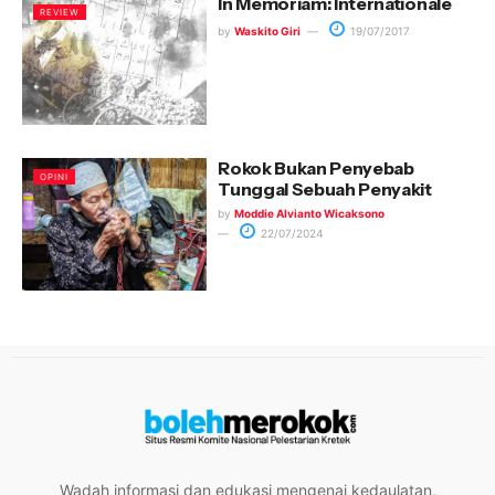
In Memoriam:
Internationale
REVIEW
by
Waskito Giri
19/07/2017
Rokok Bukan Penyebab
OPINI
Tunggal Sebuah Penyakit
by
Moddie Alvianto Wicaksono
22/07/2024
Wadah informasi dan edukasi mengenai kedaulatan,