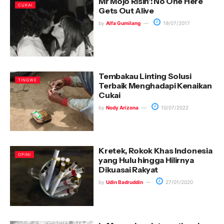
Mr Mojo Risin’: No One Here
CUKAI
Gets Out Alive
by
Alfa Gumilang
19/07/2017
Tembakau Linting Solusi
TINGWE
Terbaik Menghadapi Kenaikan
Cukai
by
Nody Arizona
10/07/2022
Kretek, Rokok Khas Indonesia
OPINI
yang Hulu hingga Hilirnya
Dikuasai Rakyat
by
Udin Badruddin
27/01/2020