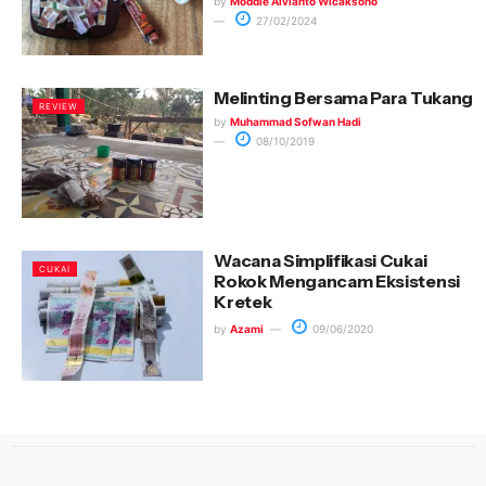
by
Moddie Alvianto Wicaksono
27/02/2024
Melinting Bersama Para Tukang
REVIEW
by
Muhammad Sofwan Hadi
08/10/2019
Wacana Simplifikasi Cukai
CUKAI
Rokok Mengancam Eksistensi
Kretek
by
Azami
09/06/2020