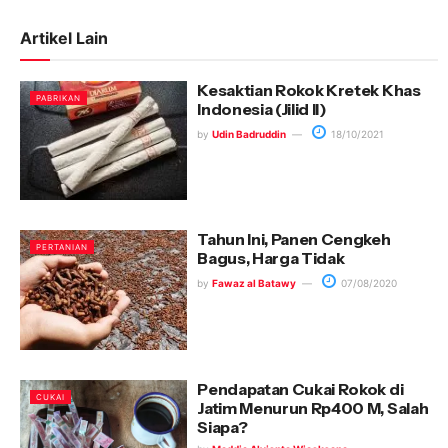
Artikel Lain
Kesaktian Rokok Kretek Khas
PABRIKAN
Indonesia (Jilid II)
by
Udin Badruddin
18/10/2021
Tahun Ini, Panen Cengkeh
PERTANIAN
Bagus, Harga Tidak
by
Fawaz al Batawy
07/08/2020
Pendapatan Cukai Rokok di
CUKAI
Jatim Menurun Rp400 M, Salah
Siapa?