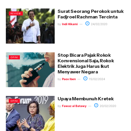
Surat Seorang Perokok untuk
REVIEW
Fadjroel Rachman Tercinta
by
Indi Hikami
24/02/2020
Stop Bicara Pajak Rokok
OPINI
Konvensional Saja, Rokok
Elektrik Juga Harus Ikut
Menyawer Negara
by
Paox Iben
15/02/2024
Upaya Membunuh Kretek
OPINI
by
Fawaz al Batawy
20/02/2020