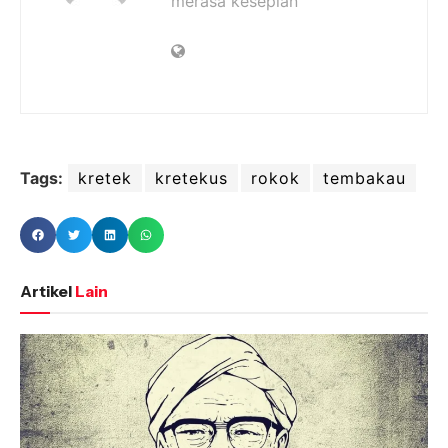
merasa kesepian
Tags:
kretek
kretekus
rokok
tembakau
Artikel
Lain