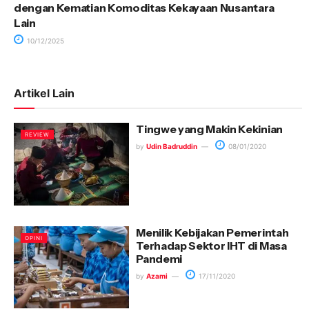
dengan Kematian Komoditas Kekayaan Nusantara
Lain
10/12/2025
Artikel Lain
Tingwe yang Makin Kekinian
REVIEW
by
Udin Badruddin
08/01/2020
Menilik Kebijakan Pemerintah
OPINI
Terhadap Sektor IHT di Masa
Pandemi
by
Azami
17/11/2020