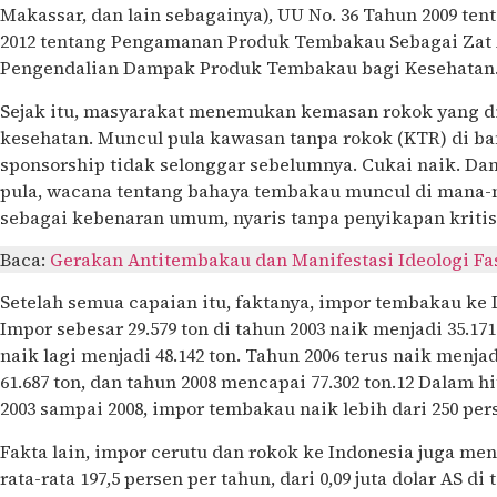
Makassar, dan lain sebagainya), UU No. 36 Tahun 2009 te
2012 tentang Pengamanan Produk Tembakau Sebagai Zat 
Pengendalian Dampak Produk Tembakau bagi Kesehatan
Sejak itu, masyarakat menemukan kemasan rokok yang di
kesehatan. Muncul pula kawasan tanpa rokok (KTR) di ban
sponsorship tidak selonggar sebelumnya. Cukai naik. Dan 
pula, wacana tentang bahaya tembakau muncul di mana-
sebagai kebenaran umum, nyaris tanpa penyikapan kritis
Baca:
Gerakan Antitembakau dan Manifestasi Ideologi Fa
Setelah semua capaian itu, faktanya, impor tembakau ke 
Impor sebesar 29.579 ton di tahun 2003 naik menjadi 35.171
naik lagi menjadi 48.142 ton. Tahun 2006 terus naik menjad
61.687 ton, dan tahun 2008 mencapai 77.302 ton.12 Dalam h
2003 sampai 2008, impor tembakau naik lebih dari 250 per
Fakta lain, impor cerutu dan rokok ke Indonesia juga me
rata-rata 197,5 persen per tahun, dari 0,09 juta dolar AS di