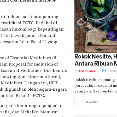
rkan obat berhenti merokok
 Indonesia. Tetapi penting
eratifikasi FCTC. Padahal di
ndasan hukum bagi kepentingan
 14 di bawah judul “Demand
essation” dan Pasal 22 yang
Rokok Neslite, H
se of Essential Medicines di
Antara Ribuan 
lam Proposal for Inclusion of
Essential Medicines. Dua bentuk
by
Arief Dimas
16/03/
 chewing gums (permen karet),
Rokok Neslite memang 
 Medicines. Dengan itu, NRT
percayalah, rokok ini me
uk digunakan oleh negara-negara
yang baik. Saat pertama 
entuan Pasal 14 FCTC.
READ MORE
at pada keuntungan penjualan
tralia, dan Meksiko. Menurut