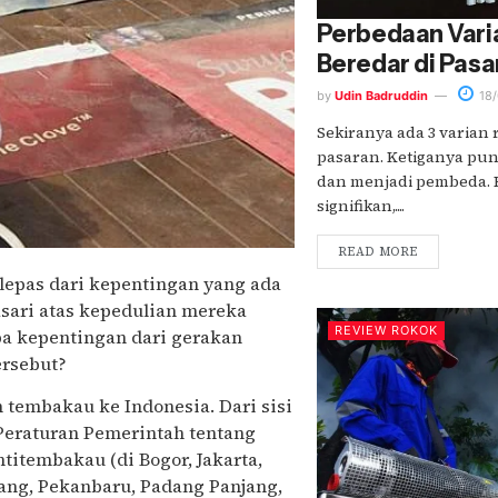
Perbedaan Vari
Beredar di Pasa
by
Udin Badruddin
18/
Sekiranya ada 3 varian 
pasaran. Ketiganya puny
dan menjadi pembeda. 
signifikan,....
READ MORE
 lepas dari kepentingan yang ada
asari atas kepedulian mereka
REVIEW ROKOK
pa kepentingan dari gerakan
ersebut?
tembakau ke Indonesia. Dari sisi
 Peraturan Pemerintah tentang
itembakau (di Bogor, Jakarta,
ang, Pekanbaru, Padang Panjang,