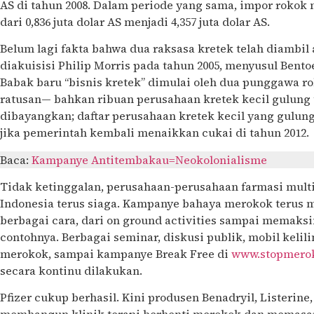
AS di tahun 2008. Dalam periode yang sama, impor rokok m
dari 0,836 juta dolar AS menjadi 4,357 juta dolar AS.
Belum lagi fakta bahwa dua raksasa kretek telah diambil
diakuisisi Philip Morris pada tahun 2005, menyusul Bentoe
Babak baru “bisnis kretek” dimulai oleh dua punggawa ro
ratusan— bahkan ribuan perusahaan kretek kecil gulung t
dibayangkan; daftar perusahaan kretek kecil yang gulun
jika pemerintah kembali menaikkan cukai di tahun 2012.
Baca:
Kampanye Antitembakau=Neokolonialisme
Tidak ketinggalan, perusahaan-perusahaan farmasi multi
Indonesia terus siaga. Kampanye bahaya merokok terus 
berbagai cara, dari on ground activities sampai memaksim
contohnya. Berbagai seminar, diskusi publik, mobil kelili
merokok, sampai kampanye Break Free di
www.stopmero
secara kontinu dilakukan.
Pfizer cukup berhasil. Kini produsen Benadryil, Listerine