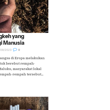
gkeh yang
i Manusia
/09/2023
0
angsa di Eropa melakukan
ntuk berebut rempah-
aluku, masyarakat lokal
mpah-rempah tersebut....