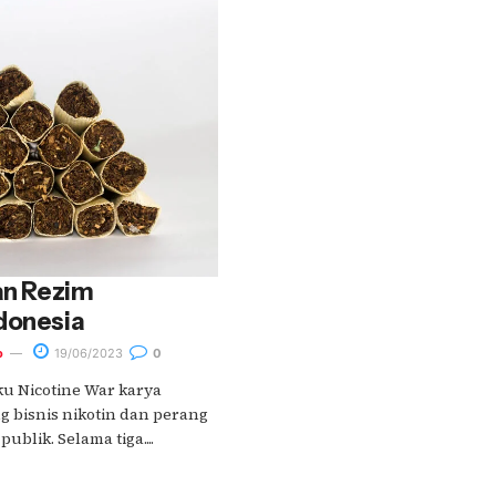
dan Rezim
donesia
o
19/06/2023
0
ku Nicotine War karya
 bisnis nikotin dan perang
blik. Selama tiga....