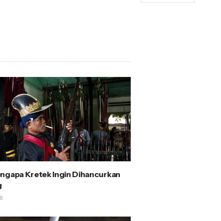
ngapa Kretek Ingin Dihancurkan
g
6