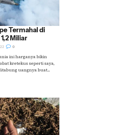
pe Termahal di
1,2 Miliar
022
0
nia ini harganya bikin
obat kretekus seperti saya,
itabung uangnya buat....