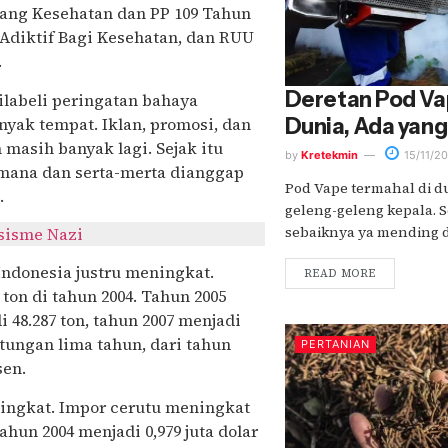
ntang Kesehatan dan PP 109 Tahun
Adiktif Bagi Kesehatan, dan RUU
.
Deretan Pod Va
labeli peringatan bahaya
yak tempat. Iklan, promosi, dan
Dunia, Ada yang 
masih banyak lagi. Sejak itu
by
Kretekmin
15/11/2
mana dan serta-merta dianggap
Pod Vape termahal di du
.
geleng-geleng kepala. S
sebaiknya ya mending d
sisme Nazi
Indonesia justru meningkat.
READ MORE
 ton di tahun 2004. Tahun 2005
i 48.287 ton, tahun 2007 menjadi
itungan lima tahun, dari tahun
PERTANIAN
sen.
ningkat. Impor cerutu meningkat
 tahun 2004 menjadi 0,979 juta dolar