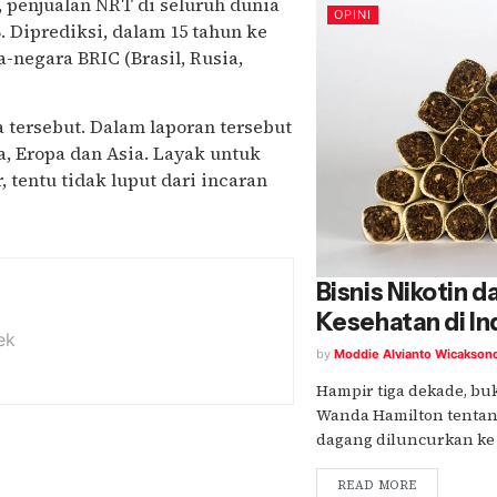
 penjualan NRT di seluruh dunia
OPINI
. Diprediksi, dalam 15 tahun ke
negara BRIC (Brasil, Rusia,
 tersebut. Dalam laporan tersebut
, Eropa dan Asia. Layak untuk
tentu tidak luput dari incaran
Bisnis Nikotin 
Kesehatan di In
ek
by
Moddie Alvianto Wicakson
Hampir tiga dekade, bu
Wanda Hamilton tentang
dagang diluncurkan ke pu
READ MORE