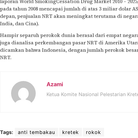
laporan World SmokingCessation Drug Market 2010 – 2025,
pada tahun 2008 mencapai jumlah di atas 3 miliar dolar AS
depan, penjualan NRT akan meningkat terutama di negara-
India, dan Cina).
Hampir separuh perokok dunia berasal dari empat negara
juga dianalisa perkembangan pasar NRT di Amerika Utara
dicamkan bahwa Indonesia, dengan jumlah perokok besar, 
NRT.
Azami
Ketua Komite Nasional Pelestarian Kret
Tags:
anti tembakau
kretek
rokok