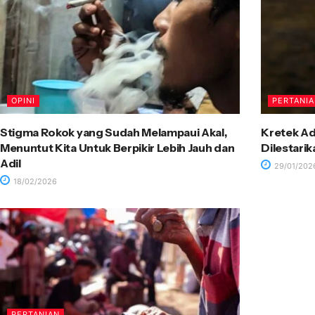
OPINI
PERTANI
Stigma Rokok yang Sudah Melampaui Akal,
Kretek Ad
Menuntut Kita Untuk Berpikir Lebih Jauh dan
Dilestari
Adil
29/01/202
18/02/2026
PERTANIAN