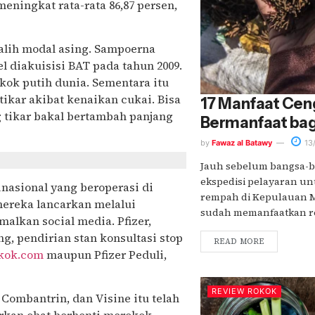
eningkat rata-rata 86,87 persen,
 alih modal asing. Sampoerna
l diakuisisi BAT pada tahun 2009.
kok putih dunia. Sementara itu
ikar akibat kenaikan cukai. Bisa
17 Manfaat Cen
g tikar bakal bertambah panjang
Bermanfaat bag
by
Fawaz al Batawy
13
Jauh sebelum bangsa-b
ekspedisi pelayaran u
nasional yang beroperasi di
rempah di Kepulauan M
mereka lancarkan melalui
sudah memanfaatkan re
alkan social media. Pfizer,
ng, pendirian stan konsultasi stop
READ MORE
kok.com
maupun Pfizer Peduli,
REVIEW ROKOK
, Combantrin, dan Visine itu telah