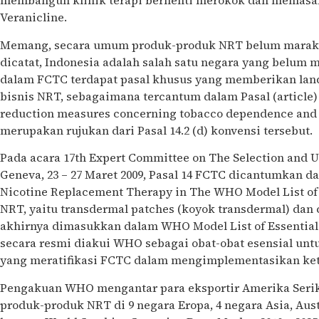
membangun klinik terapi berhenti merokok dan memasa
Veranicline.
Memang, secara umum produk-produk NRT belum marak di
dicatat, Indonesia adalah salah satu negara yang belum m
dalam FCTC terdapat pasal khusus yang memberikan la
bisnis NRT, sebagaimana tercantum dalam Pasal (article)
reduction measures concerning tobacco dependence and c
merupakan rujukan dari Pasal 14.2 (d) konvensi tersebut.
Pada acara 17th Expert Committee on The Selection and U
Geneva, 23 – 27 Maret 2009, Pasal 14 FCTC dicantumkan da
Nicotine Replacement Therapy in The WHO Model List of 
NRT, yaitu transdermal patches (koyok transdermal) dan
akhirnya dimasukkan dalam WHO Model List of Essential
secara resmi diakui WHO sebagai obat-obat esensial unt
yang meratifikasi FCTC dalam mengimplementasikan ket
Pengakuan WHO mengantar para eksportir Amerika Serik
produk-produk NRT di 9 negara Eropa, 4 negara Asia, Aus