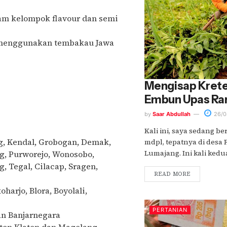
am kelompok flavour dan semi
 menggunakan tembakau Jawa
Mengisap Krete
Embun Upas Ran
by
Saar Abdullah
26/0
Kali ini, saya sedang be
, Kendal, Grobogan, Demak,
mdpl, tepatnya di desa
Lumajang. Ini kali kedua 
, Purworejo, Wonosobo,
, Tegal, Cilacap, Sragen,
READ MORE
arjo, Blora, Boyolali,
PERTANIAN
n Banjarnegara