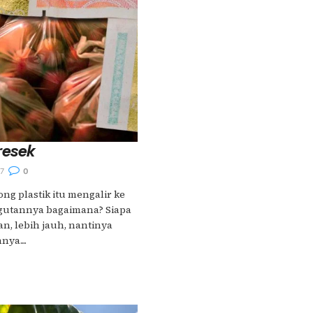
resek
7
0
ng plastik itu mengalir ke
utannya bagaimana? Siapa
, lebih jauh, nantinya
ya....