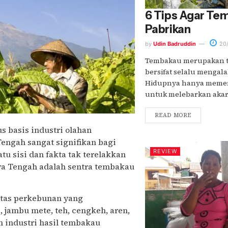
6 Tips Agar Tem
Pabrikan
by
Udin Badruddin
20/
Tembakau merupakan 
bersifat selalu mengal
Hidupnya hanya memer
untuk melebarkan akar-a
READ MORE
s basis industri olahan
engah sangat signifikan bagi
REVIEW
u sisi dan fakta tak terelakkan
a Tengah adalah sentra tembakau
tas perkebunan yang
 jambu mete, teh, cengkeh, aren,
n industri hasil tembakau