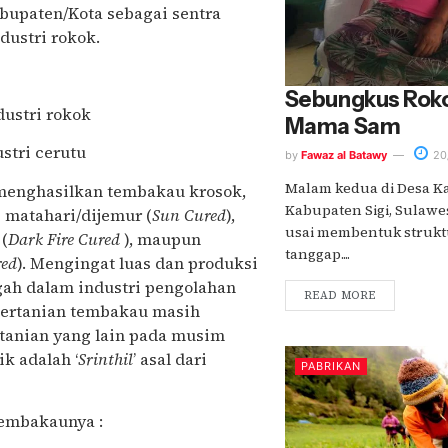
abupaten/Kota sebagai sentra
dustri rokok.
Sebungkus Roko
ustri rokok
Mama Sam
dustri cerutu
by
Fawaz al Batawy
20
Malam kedua di Desa K
 menghasilkan tembakau krosok,
Kabupaten Sigi, Sulawe
matahari/dijemur (
Sun Cured
),
usai membentuk struk
(
Dark Fire Cured
), maupun
tanggap....
red
). Mengingat luas dan produksi
gah dalam industri pengolahan
READ MORE
 Pertanian tembakau masih
ertanian yang lain pada musim
ik adalah ‘
Srinthil
’ asal dari
PABRIKAN
tembakaunya :