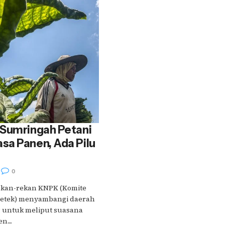
 Sumringah Petani
sa Panen, Ada Pilu
0
rekan-rekan KNPK (Komite
Kretek) menyambangi daerah
 untuk meliput suasana
....