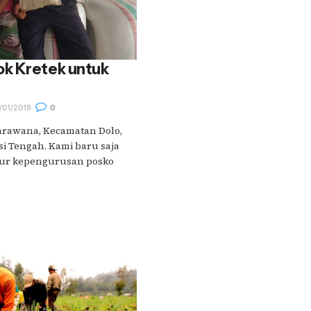
k Kretek untuk
/01/2019
0
arawana, Kecamatan Dolo,
si Tengah. Kami baru saja
tur kepengurusan posko