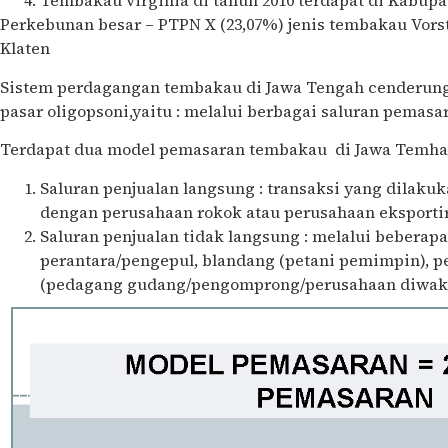
Tembakau virginia di tahun 2010 terdapat di Kabup
Perkebunan besar – PTPN X (23,07%) jenis tembakau Vors
Klaten
Sistem perdagangan tembakau di Jawa Tengah cenderung
pasar oligopsoni,yaitu : melalui berbagai saluran pemasar
Terdapat dua model pemasaran tembakau di Jawa Temhah
Saluran penjualan langsung : transaksi yang dilaku
dengan perusahaan rokok atau perusahaan eksportir
Saluran penjualan tidak langsung : melalui beberap
perantara/pengepul, blandang (petani pemimpin), p
(pedagang gudang/pengomprong/perusahaan diwakil