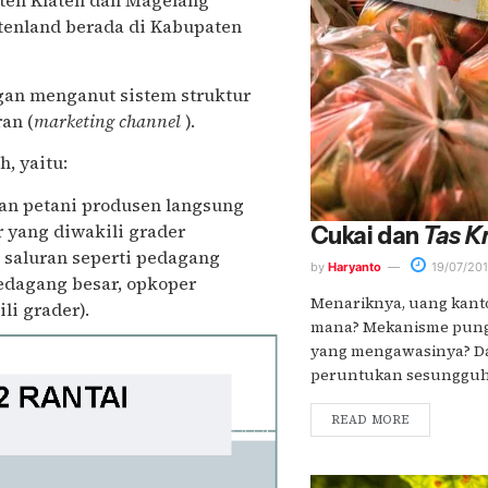
aten Klaten dan Magelang
tenland berada di Kabupaten
an menganut sistem struktur
an (
marketing channel
).
, yaitu:
kan petani produsen langsung
 yang diwakili grader
Cukai dan
Tas K
a saluran seperti pedagang
by
Haryanto
19/07/201
edagang besar, opkoper
Menariknya, uang kanto
i grader).
mana? Mekanisme pung
yang mengawasinya? Dan
peruntukan sesungguhn
READ MORE