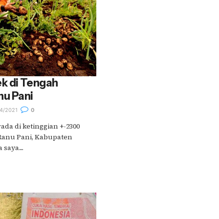
k di Tengah
u Pani
4/2021
0
rada di ketinggian +-2300
 Ranu Pani, Kabupaten
saya....