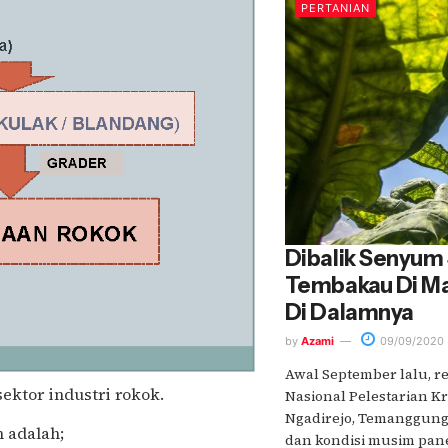
PERTANIAN
Dibalik Senyum
Tembakau Di Ma
Di Dalamnya
by
Azami
09/09/2020
Awal September lalu, 
ektor industri rokok.
Nasional Pelestarian 
Ngadirejo, Temanggung
 adalah;
dan kondisi musim panen