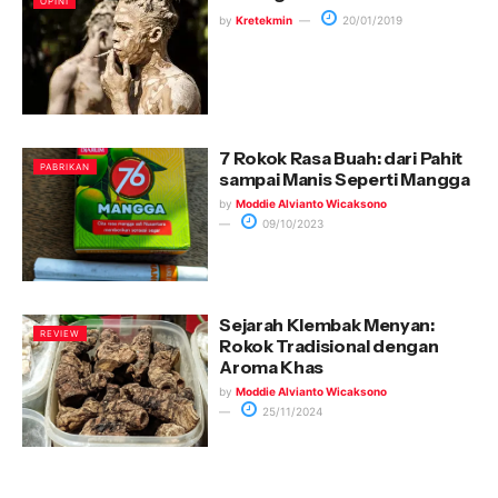
OPINI
by
Kretekmin
20/01/2019
7 Rokok Rasa Buah: dari Pahit
PABRIKAN
sampai Manis Seperti Mangga
by
Moddie Alvianto Wicaksono
09/10/2023
Sejarah Klembak Menyan:
REVIEW
Rokok Tradisional dengan
Aroma Khas
by
Moddie Alvianto Wicaksono
25/11/2024