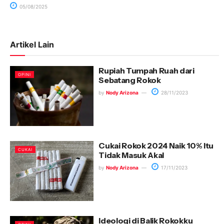
05/08/2025
Artikel Lain
Rupiah Tumpah Ruah dari
OPINI
Sebatang Rokok
by
Nody Arizona
28/11/2023
Cukai Rokok 2024 Naik 10% Itu
CUKAI
Tidak Masuk Akal
by
Nody Arizona
17/11/2023
Ideologi di Balik Rokokku