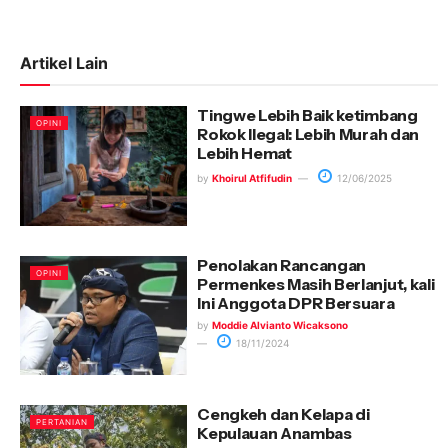
Artikel Lain
Tingwe Lebih Baik ketimbang
OPINI
Rokok Ilegal: Lebih Murah dan
Lebih Hemat
by
Khoirul Atfifudin
12/06/2025
Penolakan Rancangan
OPINI
Permenkes Masih Berlanjut, kali
Ini Anggota DPR Bersuara
by
Moddie Alvianto Wicaksono
18/11/2024
Cengkeh dan Kelapa di
PERTANIAN
Kepulauan Anambas