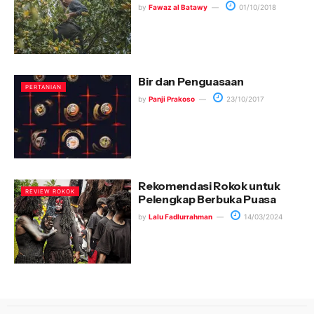
by
Fawaz al Batawy
01/10/2018
Bir dan Penguasaan
PERTANIAN
by
Panji Prakoso
23/10/2017
Rekomendasi Rokok untuk
REVIEW ROKOK
Pelengkap Berbuka Puasa
by
Lalu Fadlurrahman
14/03/2024