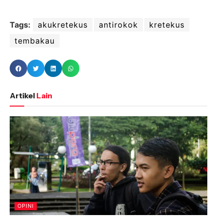
Tags:
akukretekus
antirokok
kretekus
tembakau
Artikel
Lain
OPINI