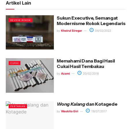
Artikel Lain
Sukun Executive, Semangat
REVIEW ROKOK
Modernisme Rokok Legendaris
by
Khoirul Siregar
04/02/2022
Memahami Dana Bagi Hasil
CUKAI
Cukai Hasil Tembakau
by
Azami
20/02/2018
Wong Kalang
dan Kotagede
PERTANIAN
by
Waskito Giri
19/07/2017