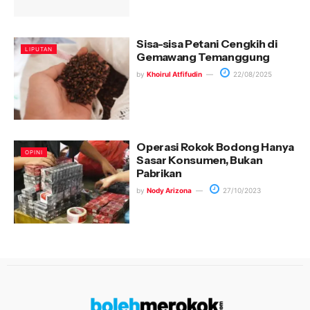
Sisa-sisa Petani Cengkih di
LIPUTAN
Gemawang Temanggung
by
Khoirul Atfifudin
22/08/2025
Operasi Rokok Bodong Hanya
OPINI
Sasar Konsumen, Bukan
Pabrikan
by
Nody Arizona
27/10/2023