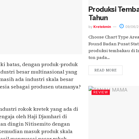
Produksi Temba
Tahun
by
Kretekmin
09/06/2
Choose Chart Type Are
Found Badan Pusat Stati
produksi tembakau di I
ton pada....
iki batas, dengan produk-produk
READ MORE
ndustri besar multinasional yang
asih ada industri skala besar
sia sebagai produsen utamanya?
REVIEW
industri rokok kretek yang ada di
engaja oleh Haji Djamhari di
ngan dingin Nitisemito dengan
k kemudian masuk produk skala
hasil menguasai pasar rokok