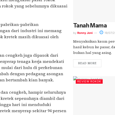
n rokok yang sebelumnya dikuasai
r pabrikan-pabrikan
Tanah Mama
ungan dari industri ini memang
by
Ronny Joni
19/07/2
ok kretek masih dikuasai oleh
Menyaksikan kaum pe
hasil kebun ke pasar, d
bukan hal yang asing.
an cengkeh juga dipasok dari
 menyerap tenaga kerja mendekati
READ MORE
a mulai dari hulu di perkebunan
tambah dengan pedagang asongan
kan bertambah kian banyak.
REVIEW ROKOK
 dan cengkeh, hampir seluruhnya
 kretek sepenuhnya diambil dari
hingga hari ini menduduki
retek menyerap sekitar 94 persen