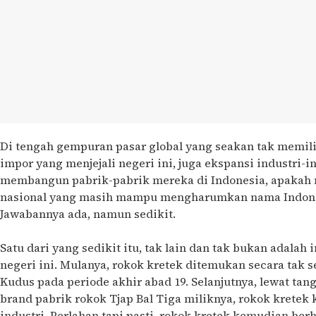
Di tengah gempuran pasar global yang seakan tak memil
impor yang menjejali negeri ini, juga ekspansi industri-i
membangun pabrik-pabrik mereka di Indonesia, apakah m
nasional yang masih mampu mengharumkan nama Indone
Jawabannya ada, namun sedikit.
Satu dari yang sedikit itu, tak lain dan tak bukan adalah 
negeri ini. Mulanya, rokok kretek ditemukan secara tak s
Kudus pada periode akhir abad 19. Selanjutnya, lewat ta
brand pabrik rokok Tjap Bal Tiga miliknya, rokok krete
industri. Perlahan tapi pasti, rokok kretek kemudian ber