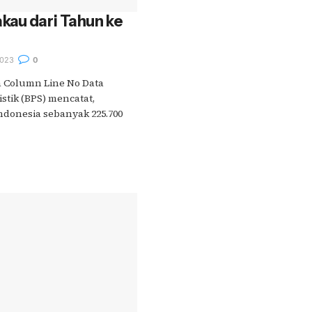
kau dari Tahun ke
023
0
a Column Line No Data
stik (BPS) mencatat,
ndonesia sebanyak 225.700