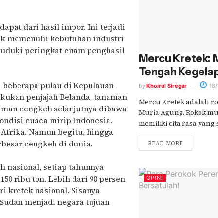
at dari hasil impor. Ini terjadi
uk memenuhi kebutuhan industri
nduduki peringkat enam penghasil
Mercu Kretek: 
Tengah Kegela
 beberapa pulau di Kepulauan
by
Khoirul Siregar
18/
akukan penjajah Belanda, tanaman
Mercu Kretek adalah ro
naman cengkeh selanjutnya dibawa
Muria Agung. Rokok m
ondisi cuaca mirip Indonesia.
memiliki cita rasa yang s
 Afrika. Namun begitu, hingga
rbesar cengkeh di dunia.
READ MORE
h nasional, setiap tahunnya
50 ribu ton. Lebih dari 90 persen
OPINI
i kretek nasional. Sisanya
 Sudan menjadi negara tujuan