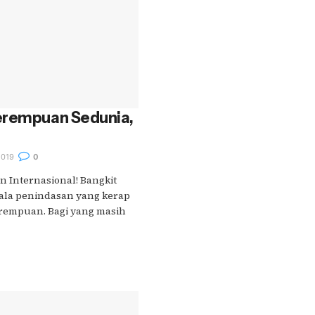
erempuan Sedunia,
2019
0
 Internasional! Bangkit
ala penindasan yang kerap
erempuan. Bagi yang masih