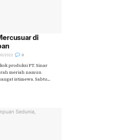
Mercusuar di
pan
10/2022
0
kok produksi PT. Sinar
urah meriah namun
angat istimewa. Sabtu....