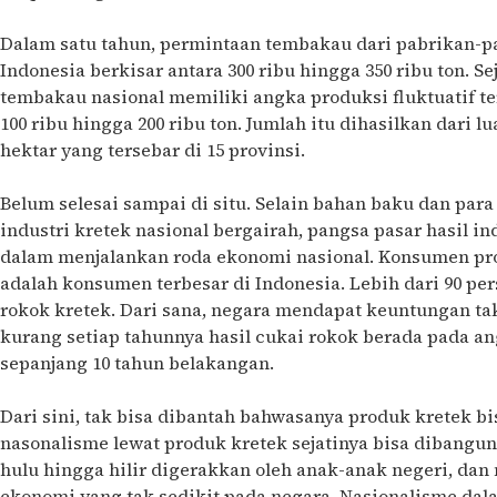
Dalam satu tahun, permintaan tembakau dari pabrikan-p
Indonesia berkisar antara 300 ribu hingga 350 ribu ton. S
tembakau nasional memiliki angka produksi fluktuatif t
100 ribu hingga 200 ribu ton. Jumlah itu dihasilkan dari 
hektar yang tersebar di 15 provinsi.
Belum selesai sampai di situ. Selain bahan baku dan par
industri kretek nasional bergairah, pangsa pasar hasil in
dalam menjalankan roda ekonomi nasional. Konsumen pro
adalah konsumen terbesar di Indonesia. Lebih dari 90 per
rokok kretek. Dari sana, negara mendapat keuntungan tak
kurang setiap tahunnya hasil cukai rokok berada pada an
sepanjang 10 tahun belakangan.
Dari sini, tak bisa dibantah bahwasanya produk kretek bi
nasonalisme lewat produk kretek sejatinya bisa dibangun
hulu hingga hilir digerakkan oleh anak-anak negeri, d
ekonomi yang tak sedikit pada negara. Nasionalisme dal