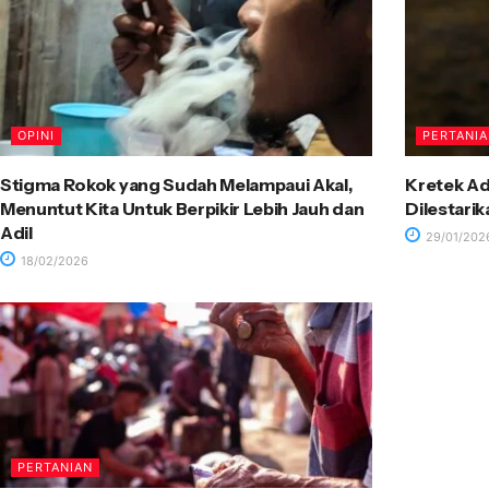
OPINI
PERTANI
Stigma Rokok yang Sudah Melampaui Akal,
Kretek Ad
Menuntut Kita Untuk Berpikir Lebih Jauh dan
Dilestari
Adil
29/01/202
18/02/2026
PERTANIAN