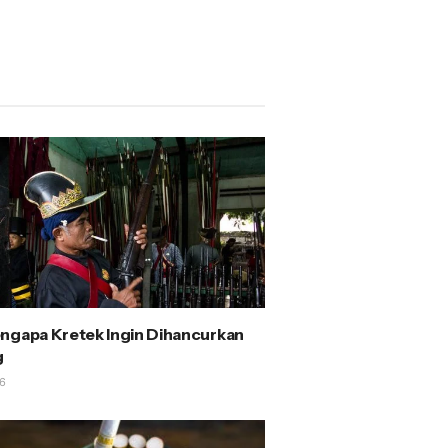
ngapa Kretek Ingin Dihancurkan
g
6