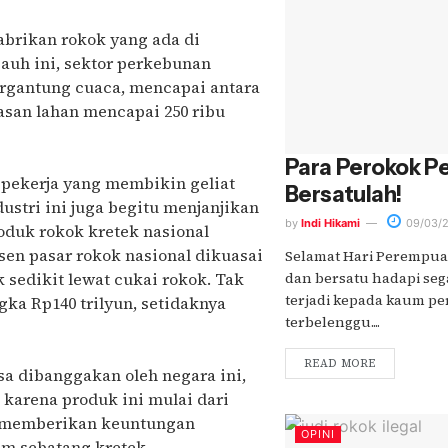
abrikan rokok yang ada di
ejauh ini, sektor perkebunan
ergantung cuaca, mencapai antara
luasan lahan mencapai 250 ribu
Para Perokok P
a pekerja yang membikin geliat
Bersatulah!
dustri ini juga begitu menjanjikan
by
Indi Hikami
09/03/
duk rokok kretek nasional
sen pasar rokok nasional dikuasai
Selamat Hari Perempuan
 sedikit lewat cukai rokok. Tak
dan bersatu hadapi seg
terjadi kepada kaum p
gka Rp140 trilyun, setidaknya
terbelenggu....
READ MORE
sa dibanggakan oleh negara ini,
 karena produk ini mulai dari
an memberikan keuntungan
OPINI
am sebatang kretek.