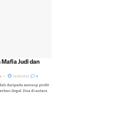
 Mafia Judi dan
o
14/09/2023
0
ndah daripada meraup profit
erbau ilegal. Dua di antara