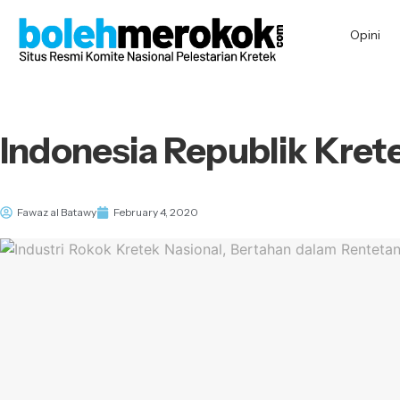
Opini
Indonesia Republik Kret
Fawaz al Batawy
February 4, 2020