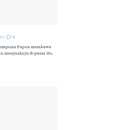
017
0
rempuan Papua membawa
an menjualnya di pasar itu,