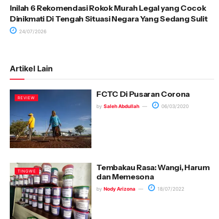
Inilah 6 Rekomendasi Rokok Murah Legal yang Cocok
Dinikmati Di Tengah Situasi Negara Yang Sedang Sulit
24/07/2026
Artikel Lain
FCTC Di Pusaran Corona
REVIEW
by
Saleh Abdullah
06/03/2020
Tembakau Rasa: Wangi, Harum
TINGWE
dan Memesona
by
Nody Arizona
18/07/2022