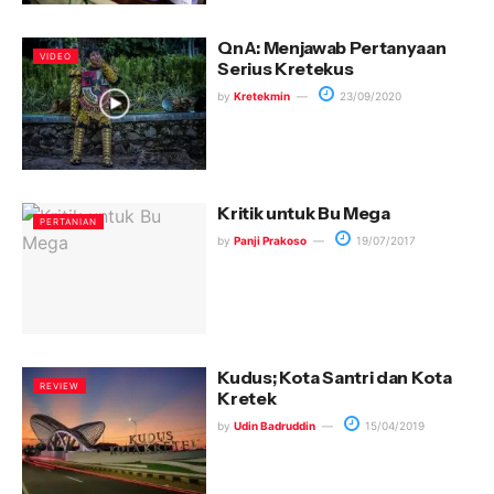
QnA: Menjawab Pertanyaan
VIDEO
Serius Kretekus
by
Kretekmin
23/09/2020
Kritik untuk Bu Mega
PERTANIAN
by
Panji Prakoso
19/07/2017
Kudus; Kota Santri dan Kota
REVIEW
Kretek
by
Udin Badruddin
15/04/2019