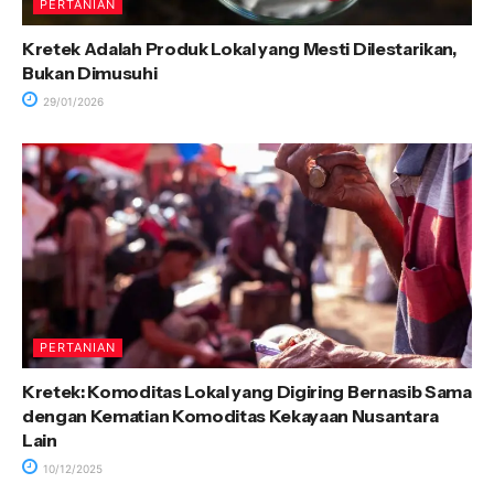
PERTANIAN
Kretek Adalah Produk Lokal yang Mesti Dilestarikan,
Bukan Dimusuhi
29/01/2026
PERTANIAN
Kretek: Komoditas Lokal yang Digiring Bernasib Sama
dengan Kematian Komoditas Kekayaan Nusantara
Lain
10/12/2025