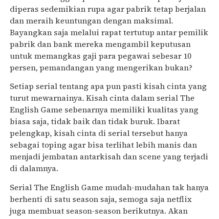
diperas sedemikian rupa agar pabrik tetap berjalan
dan meraih keuntungan dengan maksimal.
Bayangkan saja melalui rapat tertutup antar pemilik
pabrik dan bank mereka mengambil keputusan
untuk memangkas gaji para pegawai sebesar 10
persen, pemandangan yang mengerikan bukan?
Setiap serial tentang apa pun pasti kisah cinta yang
turut mewarnainya. Kisah cinta dalam serial The
English Game sebenarnya memiliki kualitas yang
biasa saja, tidak baik dan tidak buruk. Ibarat
pelengkap, kisah cinta di serial tersebut hanya
sebagai toping agar bisa terlihat lebih manis dan
menjadi jembatan antarkisah dan scene yang terjadi
di dalamnya.
Serial The English Game mudah-mudahan tak hanya
berhenti di satu season saja, semoga saja netflix
juga membuat season-season berikutnya. Akan