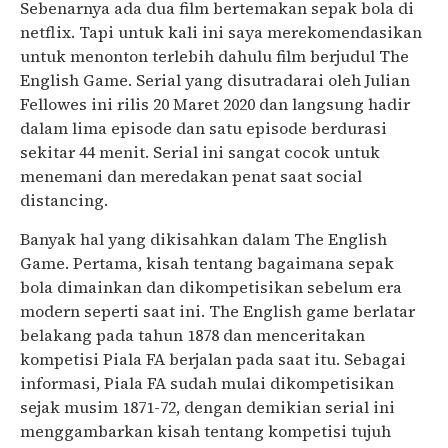
Sebenarnya ada dua film bertemakan sepak bola di
netflix. Tapi untuk kali ini saya merekomendasikan
untuk menonton terlebih dahulu film berjudul The
English Game. Serial yang disutradarai oleh Julian
Fellowes ini rilis 20 Maret 2020 dan langsung hadir
dalam lima episode dan satu episode berdurasi
sekitar 44 menit. Serial ini sangat cocok untuk
menemani dan meredakan penat saat social
distancing.
Banyak hal yang dikisahkan dalam The English
Game. Pertama, kisah tentang bagaimana sepak
bola dimainkan dan dikompetisikan sebelum era
modern seperti saat ini. The English game berlatar
belakang pada tahun 1878 dan menceritakan
kompetisi Piala FA berjalan pada saat itu. Sebagai
informasi, Piala FA sudah mulai dikompetisikan
sejak musim 1871-72, dengan demikian serial ini
menggambarkan kisah tentang kompetisi tujuh