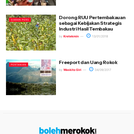
Dorong RUU Pertembakauan
SIARAN PERS
sebagai Kebijakan Strategis
Industri Hasil Tembakau
by
Kretekmin
13/01/2018
Freeport dan Uang Rokok
PERTANIAN
by
Waskito Giri
04/09/2017