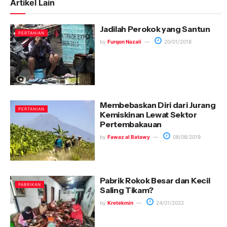
Artikel Lain
Jadilah Perokok yang Santun
PERTANIAN
by
Furqon Nazali
20/01/2018
Membebaskan Diri dari Jurang
PERTANIAN
Kemiskinan Lewat Sektor
Pertembakauan
by
Fawaz al Batawy
08/08/2019
Pabrik Rokok Besar dan Kecil
PABRIKAN
Saling Tikam?
by
Kretekmin
24/01/2022