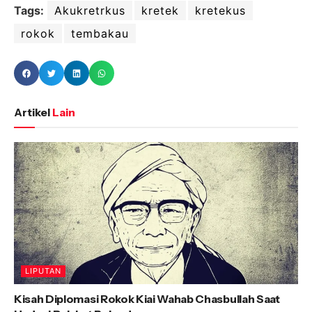
Tags:
Akukretrkus
kretek
kretekus
rokok
tembakau
Artikel
Lain
LIPUTAN
Kisah Diplomasi Rokok Kiai Wahab Chasbullah Saat