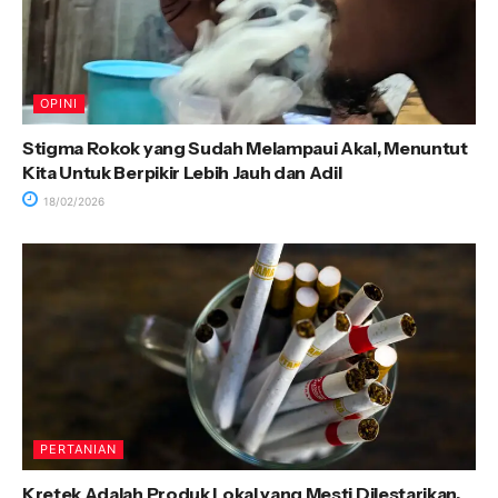
OPINI
Stigma Rokok yang Sudah Melampaui Akal, Menuntut
Kita Untuk Berpikir Lebih Jauh dan Adil
18/02/2026
PERTANIAN
Kretek Adalah Produk Lokal yang Mesti Dilestarikan,