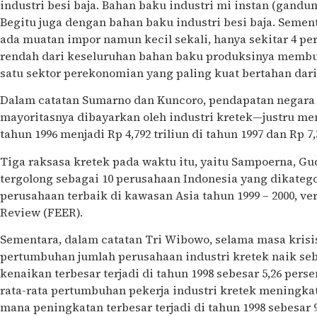
industri besi baja. Bahan baku industri mi instan (gand
Begitu juga dengan bahan baku industri besi baja. Semen
ada muatan impor namun kecil sekali, hanya sekitar 4 pe
rendah dari keseluruhan bahan baku produksinya membua
satu sektor perekonomian yang paling kuat bertahan dari 
Dalam catatan Sumarno dan Kuncoro, pendapatan negara
mayoritasnya dibayarkan oleh industri kretek—justru meni
tahun 1996 menjadi Rp 4,792 triliun di tahun 1997 dan Rp 7,3
Tiga raksasa kretek pada waktu itu, yaitu Sampoerna, G
tergolong sebagai 10 perusahaan Indonesia yang dikatego
perusahaan terbaik di kawasan Asia tahun 1999 – 2000, ve
Review (FEER).
Sementara, dalam catatan Tri Wibowo, selama masa krisis (
pertumbuhan jumlah perusahaan industri kretek naik sebe
kenaikan terbesar terjadi di tahun 1998 sebesar 5,26 perse
rata-rata pertumbuhan pekerja industri kretek meningkat 
mana peningkatan terbesar terjadi di tahun 1998 sebesar 9