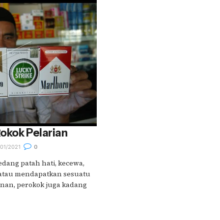
Rokok Pelarian
01/2021
0
edang patah hati, kecewa,
atau mendapatkan sesuatu
inan, perokok juga kadang