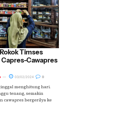
 Rokok Timses
n Capres-Cawapres
o
03/02/2024
0
tinggal menghitung hari.
ggu tenang, semakin
n cawapres bergerilya ke