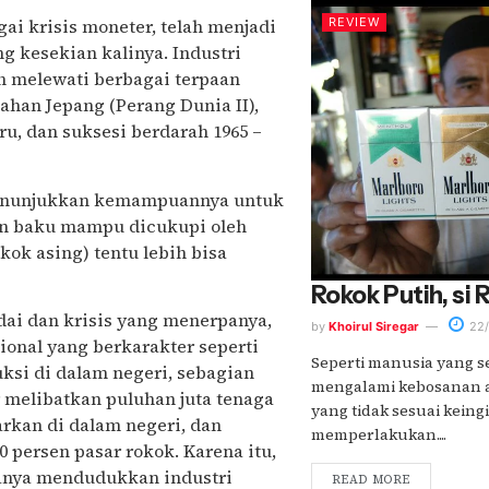
REVIEW
agai krisis moneter, telah menjadi
g kesekian kalinya. Industri
ah melewati berbagai terpaan
jahan Jepang (Perang Dunia II),
u, dan suksesi berdarah 1965 –
a menunjukkan kemampuannya untuk
han baku mampu dicukupi oleh
kok asing) tentu lebih bisa
Rokok Putih, si 
dai dan krisis yang menerpanya,
by
Khoirul Siregar
22/
onal yang berkarakter seperti
Seperti manusia yang s
uksi di dalam negeri, sebagian
mengalami kebosanan 
r melibatkan puluhan juta tenaga
yang tidak sesuai keing
arkan di dalam negeri, dan
memperlakukan....
0 persen pasar rokok. Karena itu,
sanya mendudukkan industri
READ MORE