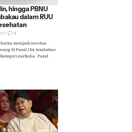
din, hingga PBNU
mbakau dalam RUU
esehatan
023
0
hatan menjadi sorotan
uang di Pasal 154, tembakau
kategori narkoba. Pasal