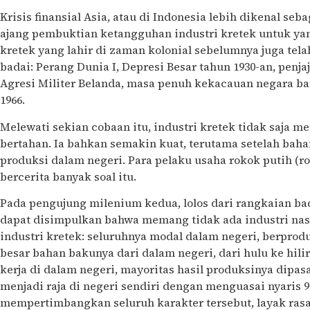
Krisis finansial Asia, atau di Indonesia lebih dikenal seb
ajang pembuktian ketangguhan industri kretek untuk yan
kretek yang lahir di zaman kolonial sebelumnya juga tel
badai: Perang Dunia I, Depresi Besar tahun 1930-an, penja
Agresi Militer Belanda, masa penuh kekacauan negara bar
1966.
Melewati sekian cobaan itu, industri kretek tidak saj
bertahan. Ia bahkan semakin kuat, terutama setelah ba
produksi dalam negeri. Para pelaku usaha rokok putih (ro
bercerita banyak soal itu.
Pada pengujung milenium kedua, lolos dari rangkaian ba
dapat disimpulkan bahwa memang tidak ada industri nasi
industri kretek: seluruhnya modal dalam negeri, berprod
besar bahan bakunya dari dalam negeri, dari hulu ke hili
kerja di dalam negeri, mayoritas hasil produksinya dipas
menjadi raja di negeri sendiri dengan menguasai nyaris 9
mempertimbangkan seluruh karakter tersebut, layak ra