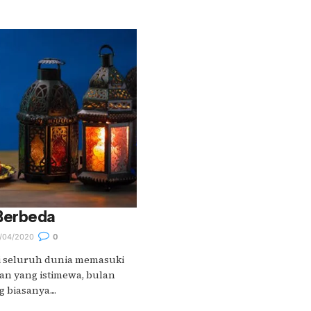
Berbeda
/04/2020
0
di seluruh dunia memasuki
an yang istimewa, bulan
 biasanya....