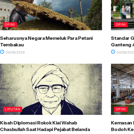
OPINI
OPINI
Seharusnya Negara Memeluk Para Petani
Standar G
Tembakau
Ganteng A
04/08/2026
04/08/202
LIPUTAN
OPINI
Kisah Diplomasi Rokok Kiai Wahab
Kemasan R
Chasbullah Saat Hadapi Pejabat Belanda
Bodoh Ke