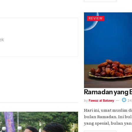
REVIEW
ek
Ramadan yang 
by
Fawaz al Batawy
24
Hari ini, umat muslim 
bulan Ramadan. Ini bul
yang spesial, bulan yang