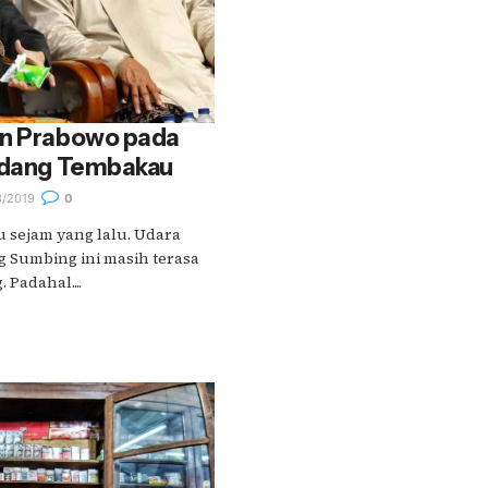
an Prabowo pada
Ladang Tembakau
/2019
0
u sejam yang lalu. Udara
g Sumbing ini masih terasa
Padahal....