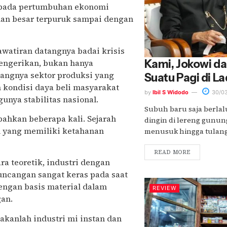
epada pertumbuhan ekonomi
nan besar terpuruk sampai dengan
watiran datangnya badai krisis
engerikan, bukan hanya
Kami, Jokowi d
bangnya sektor produksi yang
Suatu Pagi di 
kondisi daya beli masyarakat
by
Ibil S Widodo
30/03
unya stabilitas nasional.
Subuh baru saja berlal
bahkan beberapa kali. Sejarah
dingin di lereng gunun
al yang memiliki ketahanan
menusuk hingga tulang. 
READ MORE
ra teoretik, industri dengan
uncangan sangat keras pada saat
dengan basis material dalam
REVIEW
gan.
takanlah industri mi instan dan