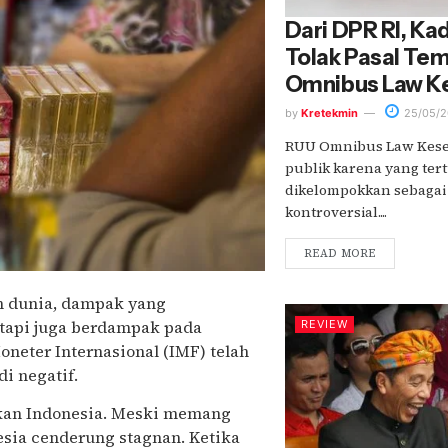
Dari DPR RI, Ka
Tolak Pasal Te
Omnibus Law K
by
Kretekmin
25/05/2
RUU Omnibus Law Kese
publik karena yang tert
dikelompokkan sebagai 
kontroversial....
READ MORE
uh dunia, dampak yang
etapi juga berdampak pada
REVIEW
neter Internasional (IMF) telah
i negatif.
akan Indonesia. Meski memang
sia cenderung stagnan. Ketika