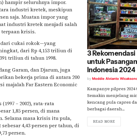
um) hampir seluruhnya impor.
tara industri kretek, meskipun
rsen saja. Muatan impor yang
t industri kretek menjadi salah
terpaan krisis.
 dari cukai rokok—yang
ngkat, dari Rp 4,153 triliun di
3 Rekomendasi
91 triliun di tahun 1998.
untuk Pasanga
Indonesia 2024
udang Garam, dan Djarum, juga
rikan bekerja prima di antara 200
by
Moddie Alvianto Wicakson
rsi majalah Far Eastern Economic
Kampanye pilpres 2024 
Semakin menjelang min
kencang pula capres da
1997 – 2002), rata-rata
berbagai daerah....
sar 1,85 persen, di mana
n. Selama masa krisis itu pula,
READ MORE
sebesar 4,43 persen per tahun, di
,73 persen.