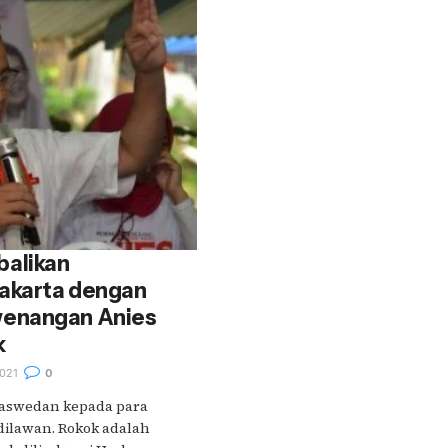
alikan
akarta dengan
enangan Anies
k
021
0
aswedan kepada para
 dilawan. Rokok adalah