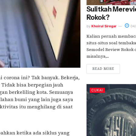
Sulitkah Merev
Rokok?
by
Khoirul Siregar
04/
Kalian pernah membaca
situs-situs soal tembak
Semodel Review Rokok 
misalnya,....
READ MORE
 corona ini? Tak banyak. Bekerja,
 Tidak bisa berpegian jauh
CUKAI
gan berkeliling kota. Semuanya
elahan bumi yang lain juga saya
tivitas itu menghilang di saat
bahkan ketika ada siklus yang