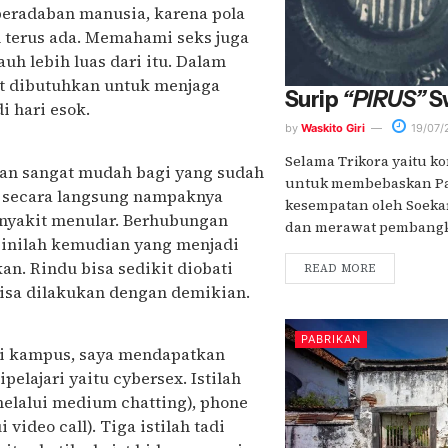
peradaban manusia, karena pola
 terus ada. Memahami seks juga
uh lebih luas dari itu. Dalam
gat dibutuhkan untuk menjaga
Surip
“PIRUS”
S
i hari esok.
by
Waskito Giri
19/07/
Selama Trikora yaitu k
akan sangat mudah bagi yang sudah
untuk membebaskan Pap
a secara langsung nampaknya
kesempatan oleh Soeka
nyakit menular. Berhubungan
dan merawat pembangkit
 sinilah kemudian yang menjadi
an. Rindu bisa sedikit diobati
READ MORE
 bisa dilakukan dengan demikian.
PABRIKAN
 di kampus, saya mendapatkan
pelajari yaitu cybersex. Istilah
melalui medium chatting), phone
 video call). Tiga istilah tadi