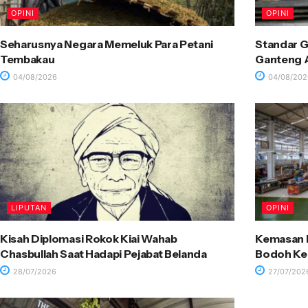
OPINI
OPINI
Seharusnya Negara Memeluk Para Petani
Standar G
Tembakau
Ganteng A
04/08/2026
04/08/202
LIPUTAN
OPINI
Kisah Diplomasi Rokok Kiai Wahab
Kemasan R
Chasbullah Saat Hadapi Pejabat Belanda
Bodoh Ke
28/07/2026
27/07/202