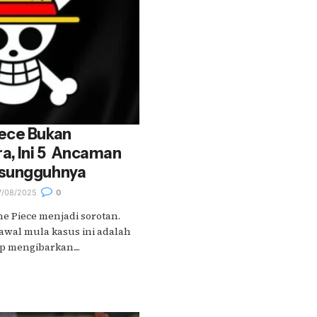
ece Bukan
, Ini 5 Ancaman
esungguhnya
/08/2025
0
 Piece menjadi sorotan.
 awal mula kasus ini adalah
 mengibarkan....