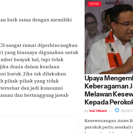
OPINI
gan baik sama dengan memiliki
 VCS sangat ramai diperbincangkan
ure) yang biasanya digunakan untuk
mbat banyak hal, tapi tidak
, jika dunia dalam keadaan
nsi buruk. Jika tak dilakukan
Upaya Mengemb
eh pihak-pihak yang tidak
Keberagaman J
 tersebar dan jadi konsumsi
Melawan Kesew
n aman dan bertanggung jawab
Kepada Peroko
by
Indi Hikami
18/09/2
Kesewenangan Anies B
perokok perlu sesekali