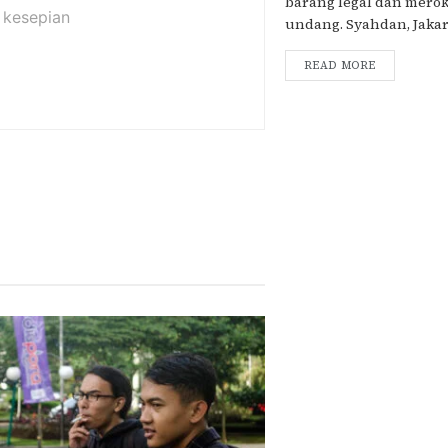
barang legal dan mero
 kesepian
undang. Syahdan, Jakarta
READ MORE