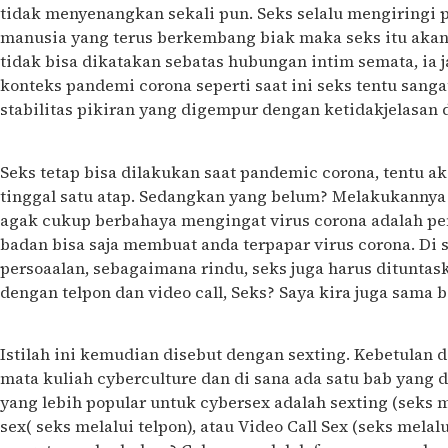
tidak menyenangkan sekali pun. Seks selalu mengiringi 
manusia yang terus berkembang biak maka seks itu akan
tidak bisa dikatakan sebatas hubungan intim semata, ia ja
konteks pandemi corona seperti saat ini seks tentu san
stabilitas pikiran yang digempur dengan ketidakjelasan d
Seks tetap bisa dilakukan saat pandemic corona, tentu 
tinggal satu atap. Sedangkan yang belum? Melakukanny
agak cukup berbahaya mengingat virus corona adalah pe
badan bisa saja membuat anda terpapar virus corona. Di
persoaalan, sebagaimana rindu, seks juga harus dituntask
dengan telpon dan video call, Seks? Saya kira juga sama
Istilah ini kemudian disebut dengan sexting. Kebetulan
mata kuliah cyberculture dan di sana ada satu bab yang di
yang lebih popular untuk cybersex adalah sexting (seks 
sex( seks melalui telpon), atau Video Call Sex (seks melalui