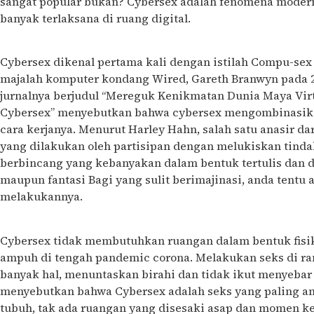
sangat popular bukan? Cybersex adalah fenomena modern
banyak terlaksana di ruang digital.
Cybersex dikenal pertama kali dengan istilah Compu-sex
majalah komputer kondang Wired, Gareth Branwyn pada 20
jurnalnya berjudul “Mereguk Kenikmatan Dunia Maya Vir
Cybersex” menyebutkan bahwa cybersex mengombinasikan
cara kerjanya. Menurut Harley Hahn, salah satu anasir dar
yang dilakukan oleh partisipan dengan melukiskan tin
berbincang yang kebanyakan dalam bentuk tertulis dan d
maupun fantasi Bagi yang sulit berimajinasi, anda tentu 
melakukannya.
Cybersex tidak membutuhkan ruangan dalam bentuk fisik d
ampuh di tengah pandemic corona. Melakukan seks di ra
banyak hal, menuntaskan birahi dan tidak ikut menyebar
menyebutkan bahwa Cybersex adalah seks yang paling am
tubuh, tak ada ruangan yang disesaki asap dan momen ke