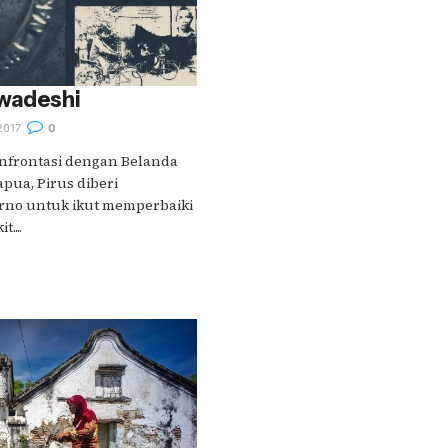
wadeshi
2017
0
onfrontasi dengan Belanda
ua, Pirus diberi
rno untuk ikut memperbaiki
....