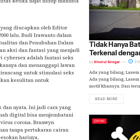
itas ketika hajat hidup manusia
 yang diucapkan oleh Editor
00 lalu. Budi Irawanto dalam
tualitas dan Penubuhan Dalam
Tidak Hanya Bat
 aksi dan fantasi yang menjadi
Terkenal dengan
i cybersex adalah fantasi seks
by
Khoirul Siregar
21/
dakannya dan menanggapi lawan
Ada yang bilang, Lasem 
irancang untuk stimulasi seks
Ada yang bilang, Lasem
akan kesulitan untuk
motif khasnya. Dan ternya
READ MORE
an nyata. Ini jadi cara yang
nah digital bisa menjembatani
OPINI
 virus corona. Branwyn
an tanpa pertukaran cairan
esokan harinya.