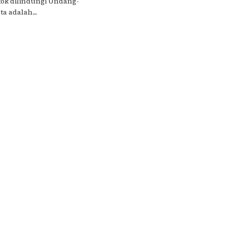
kok dilindungi Undang-
 adalah....