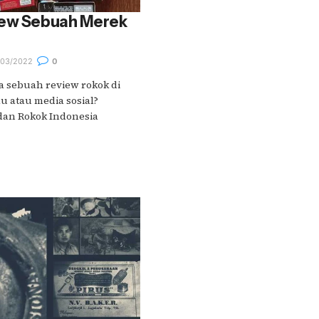
iew Sebuah Merek
03/2022
0
 sebuah review rokok di
au atau media sosial?
dan Rokok Indonesia