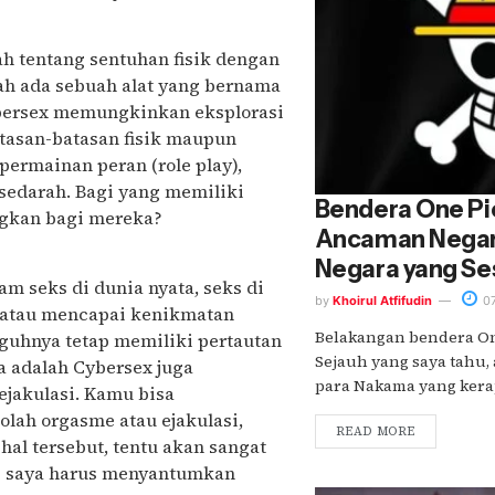
ah tentang sentuhan fisik dengan
ah ada sebuah alat yang bernama
cybersex memungkinkan eksplorasi
atasan-batasan fisik maupun
ermainan peran (role play),
sedarah. Bagi yang memiliki
Bendera One Pi
ngkan bagi mereka?
Ancaman Negara
Negara yang S
 seks di dunia nyata, seks di
by
Khoirul Atfifudin
07
e atau mencapai kenikmatan
Belakangan bendera One
ngguhnya tetap memiliki pertautan
Sejauh yang saya tahu,
a adalah Cybersex juga
para Nakama yang kerap
akulasi. Kamu bisa
olah orgasme atau ejakulasi,
READ MORE
al tersebut, tentu akan sangat
ini saya harus menyantumkan