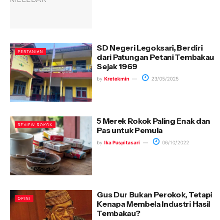
SD Negeri Legoksari, Berdiri
PERTANIAN
dari Patungan Petani Tembakau
Sejak 1969
by
Kretekmin
23/05/2025
5 Merek Rokok Paling Enak dan
REVIEW ROKOK
Pas untuk Pemula
by
Ika Puspitasari
06/10/2022
Gus Dur Bukan Perokok, Tetapi
OPINI
Kenapa Membela Industri Hasil
Tembakau?