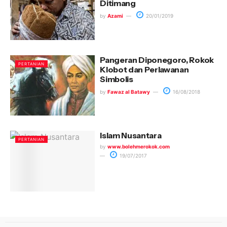
Ditimang
by
Azami
20/01/2019
Pangeran Diponegoro, Rokok
PERTANIAN
Klobot dan Perlawanan
Simbolis
by
Fawaz al Batawy
16/08/2018
Islam Nusantara
PERTANIAN
by
www.bolehmerokok.com
19/07/2017