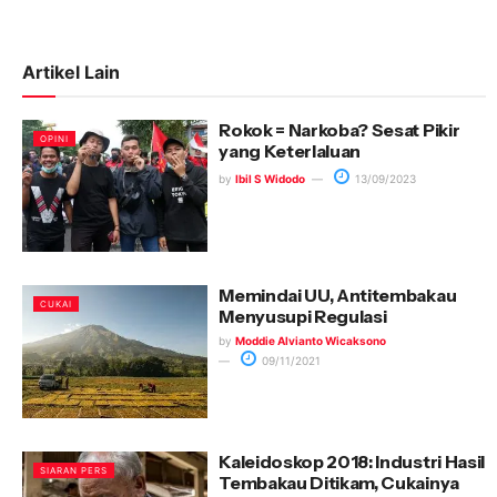
Artikel Lain
Rokok = Narkoba? Sesat Pikir
OPINI
yang Keterlaluan
by
Ibil S Widodo
13/09/2023
Memindai UU, Antitembakau
CUKAI
Menyusupi Regulasi
by
Moddie Alvianto Wicaksono
09/11/2021
Kaleidoskop 2018: Industri Hasil
SIARAN PERS
Tembakau Ditikam, Cukainya