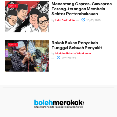
Menantang Capres-Cawapres
OPINI
Terang-terangan Membela
Sektor Pertembakauan
by
Udin Badruddin
13/03/2019
Rokok Bukan Penyebab
OPINI
Tunggal Sebuah Penyakit
by
Moddie Alvianto Wicaksono
22/07/2024