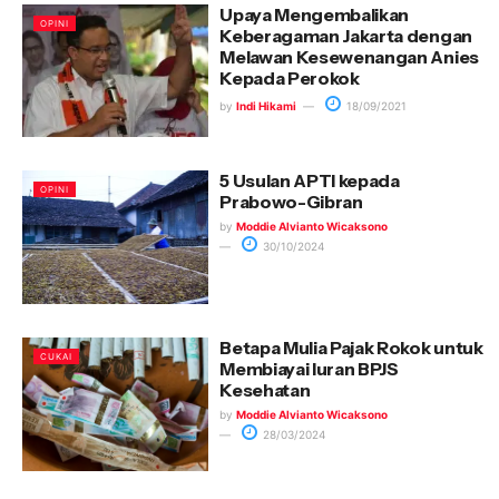
Upaya Mengembalikan
OPINI
Keberagaman Jakarta dengan
Melawan Kesewenangan Anies
Kepada Perokok
by
Indi Hikami
18/09/2021
5 Usulan APTI kepada
OPINI
Prabowo-Gibran
by
Moddie Alvianto Wicaksono
30/10/2024
Betapa Mulia Pajak Rokok untuk
CUKAI
Membiayai Iuran BPJS
Kesehatan
by
Moddie Alvianto Wicaksono
28/03/2024