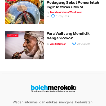
Pedagang Sebut Pemerintah
Ingin Matikan UMKM
by
Moddie Alvianto Wicaksono
02/01/2024
Para Wali yang Mendidik
REVIEW
dengan Rokok
by
Ade Setiawan
20/01/2019
Wadah informasi dan edukasi mengenai kedaulatan,