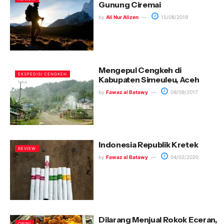
Gunung Ciremai
by
Ali Nur Alizen
15/08/2019
Mengepul Cengkeh di
EKSPEDISI CENGKEH
Kabupaten Simeuleu, Aceh
by
Fawaz al Batawy
09/09/2017
Indonesia Republik Kretek
REVIEW
by
Fawaz al Batawy
04/02/2020
Dilarang Menjual Rokok Eceran,
OPINI