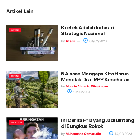
Artikel Lain
Kretek Adalah Industri
OPINI
Strategis Nasional
by
Azami
08/02/2020
5 Alasan Mengapa Kita Harus
OPINI
Menolak Draf RPP Kesehatan
by
Moddie Alvianto Wicaksono
10/06/2024
Ini Cerita Pria yang Jadi Bintang
REVIEW
di Bungkus Rokok
by
Muhammad Qomarudin
14/02/2023