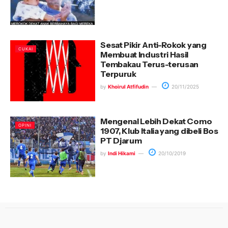
Sesat Pikir Anti-Rokok yang
CUKAI
Membuat Industri Hasil
Tembakau Terus-terusan
Terpuruk
by
Khoirul Atfifudin
20/11/2025
Mengenal Lebih Dekat Como
OPINI
1907, Klub Italia yang dibeli Bos
PT Djarum
by
Indi Hikami
20/10/2019