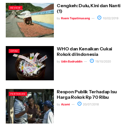
Cengkeh: Dulu, Kini dan Nanti
REVIEW
(1)
by
Roem Topatimasang
10/02/2019
WHO dan Kenaikan Cukai
OPINI
Rokok di Indonesia
by
Udin Badruddin
19/10/2020
Respon Publik Terhadap Isu
PERTANIAN
Harga Rokok Rp 70 Ribu
by
Azami
20/07/2018