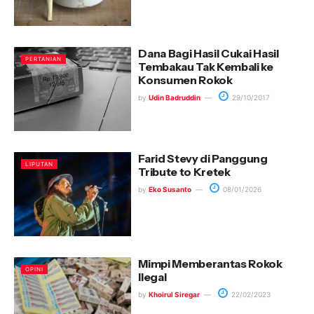
Dana Bagi Hasil Cukai Hasil
PERTANIAN
Tembakau Tak Kembali ke
Konsumen Rokok
by
Udin Badruddin
29/10/2017
Farid Stevy di Panggung
LIPUTAN
Tribute to Kretek
by
Eko Susanto
08/01/2026
Mimpi Memberantas Rokok
OPINI
Ilegal
by
Khoirul Siregar
22/02/2023