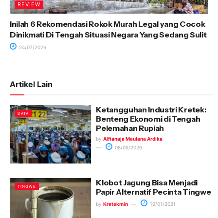
REVIEW
Inilah 6 Rekomendasi Rokok Murah Legal yang Cocok
Dinikmati Di Tengah Situasi Negara Yang Sedang Sulit
24/07/2026
Artikel Lain
Ketangguhan Industri Kretek:
DATA
Benteng Ekonomi di Tengah
Pelemahan Rupiah
by
Alfianaja Maulana Ardika
08/05/2026
Klobot Jagung Bisa Menjadi
TINGWE
Papir Alternatif Pecinta Tingwe
by
Kretekmin
19/01/2021