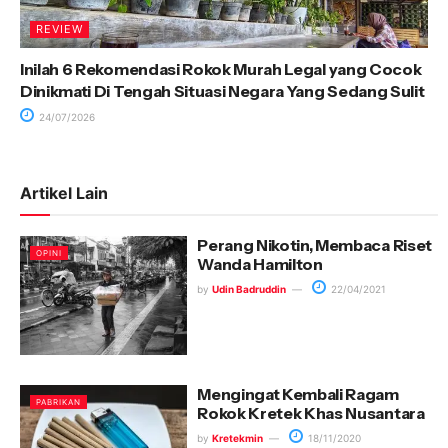
REVIEW
Inilah 6 Rekomendasi Rokok Murah Legal yang Cocok
Dinikmati Di Tengah Situasi Negara Yang Sedang Sulit
24/07/2026
Artikel Lain
Perang Nikotin, Membaca Riset
OPINI
Wanda Hamilton
by
Udin Badruddin
22/04/2021
Mengingat Kembali Ragam
PABRIKAN
Rokok Kretek Khas Nusantara
by
Kretekmin
18/11/2020