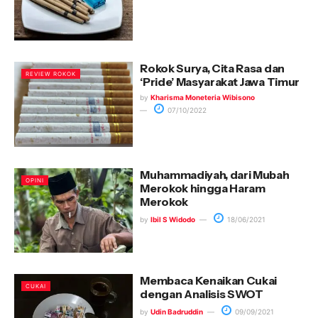
Rokok Surya, Cita Rasa dan
REVIEW ROKOK
‘Pride’ Masyarakat Jawa Timur
by
Kharisma Moneteria Wibisono
07/10/2022
Muhammadiyah, dari Mubah
OPINI
Merokok hingga Haram
Merokok
by
Ibil S Widodo
18/06/2021
Membaca Kenaikan Cukai
CUKAI
dengan Analisis SWOT
by
Udin Badruddin
09/09/2021