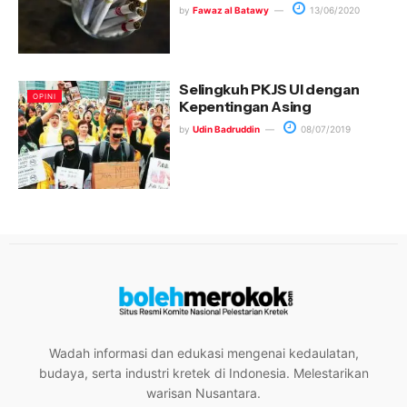
by
Fawaz al Batawy
13/06/2020
Selingkuh PKJS UI dengan
OPINI
Kepentingan Asing
by
Udin Badruddin
08/07/2019
Wadah informasi dan edukasi mengenai kedaulatan,
budaya, serta industri kretek di Indonesia. Melestarikan
warisan Nusantara.