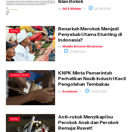
Iklan Rokok
by
Ibil S Widodo
25/06/2019
Benarkah Merokok Menjadi
OPINI
Penyebab Utama Stunting di
Indonesia?
by
Moddie Alvianto Wicaksono
12/06/2023
KNPK Minta Pemerintah
SIARAN PERS
Perhatikan Nasib Industri Kecil
Pengolahan Tembakau
by
Kretekmin
10/02/2018
Anti-rokok Menyikapi Isu
OPINI
Perokok Anak dan Perokok
Remaja: Ruwet!