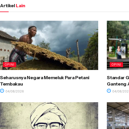
Artikel
Lain
OPINI
OPINI
Seharusnya Negara Memeluk Para Petani
Standar G
Tembakau
Ganteng A
04/08/2026
04/08/202