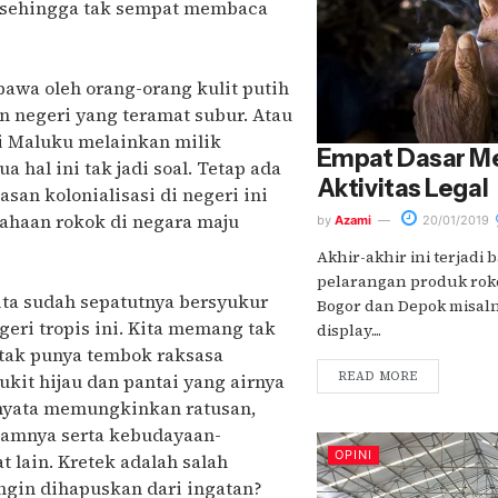
m sehingga tak sempat membaca
bawa oleh orang-orang kulit putih
 negeri yang teramat subur. Atau
i Maluku melainkan milik
Empat Dasar M
 hal ini tak jadi soal. Tetap ada
Aktivitas Legal
san kolonialisasi di negeri ini
ahaan rokok di negara maju
by
Azami
20/01/2019
Akhir-akhir ini terjadi
pelarangan produk rokok
ita sudah sepatutnya bersyukur
Bogor dan Depok misaln
eri tropis ini. Kita memang tak
display....
 tak punya tembok raksasa
READ MORE
kit hijau dan pantai yang airnya
ernyata memungkinkan ratusan,
lamnya serta kebudayaan-
OPINI
 lain. Kretek adalah salah
ngin dihapuskan dari ingatan?