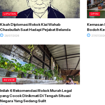
LIPUTAN
OPINI
Kisah Diplomasi Rokok Kiai Wahab
Kemasan R
Chasbullah Saat Hadapi Pejabat Belanda
Bodoh Ke
28/07/2026
27/07/202
REVIEW
Inilah 6 Rekomendasi Rokok Murah Legal
yang Cocok Dinikmati Di Tengah Situasi
Negara Yang Sedang Sulit