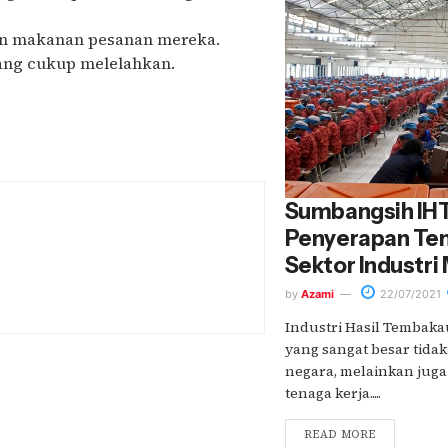
kan makanan pesanan mereka.
ang cukup melelahkan.
Sumbangsih IH
Penyerapan Ten
Sektor Industri
by
Azami
22/07/2021
Industri Hasil Tembaka
yang sangat besar tida
negara, melainkan jug
tenaga kerja.....
READ MORE