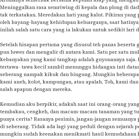
Meninggalkan rasa semriwing di kepala dan plong di da
tak terkatakan. Meredakan hati yang kalut. Pikiran yang p
oleh bayang-bayang kehidupan keluarganya, saat hatinya
inilah salah satu cara yang ia lakukan untuk sedikit lari 
Setelah hisapan pertama yang disusul teh panas beserta
pun luwes dan mengalir di antara kami. Satu per satu mu
kebanyakan yang kami tangkap adalah guyonannya saja. 
tertawa- tawa kecil sambil menunggu hidangan inti data
seberang nampak kikuk dan bingung. Mungkin beberapa
kami aneh, kolot, kampungan, atau apalah. Toh, kami da
salah apapun dengan mereka.
Kemudian aku berpikir, adakah saat ini orang-orang yan
tembakau, cengkeh, dan macam-macam tanaman yang tum
punya cerita? Rasanya pesimis, jangan-jangan semuanya
di seberang. Tidak ada lagi yang peduli dengan sejarah 
mungkin sudah keenakan menikmati hasil kemudahaan ko