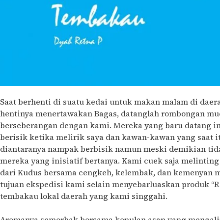
Saat berhenti di suatu kedai untuk makan malam di daera
hentinya menertawakan Bagas, datanglah rombongan mud
berseberangan dengan kami. Mereka yang baru datang i
berisik ketika melirik saya dan kawan-kawan yang saat i
diantaranya nampak berbisik namun meski demikian tida
mereka yang inisiatif bertanya. Kami cuek saja melinti
dari Kudus bersama cengkeh, kelembak, dan kemenyan m
tujuan ekspedisi kami selain menyebarluaskan produk “
tembakau lokal daerah yang kami singgahi.
Aromanya semerbak bersama kepulan asap yang mengalir