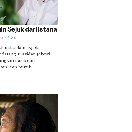
 Sejuk dari Istana
2017
0
ional, selain aspek
datang, Presiden Jokowi
angkan nasib dan
ani dan buruh....