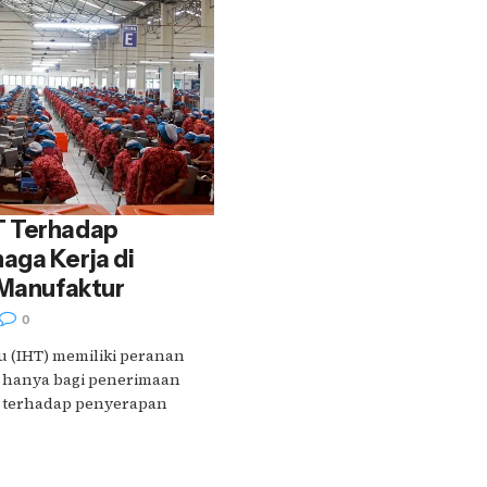
T Terhadap
aga Kerja di
 Manufaktur
0
u (IHT) memiliki peranan
k hanya bagi penerimaan
a terhadap penyerapan