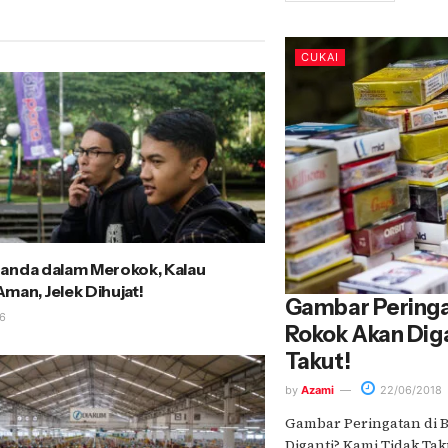
CUKAI
anda dalam Merokok, Kalau
man, Jelek Dihujat!
Gambar Peringa
6
Rokok Akan Dig
Takut!
by
Azami
22/06/2018
Gambar Peringatan di 
Diganti? Kami Tidak Taku