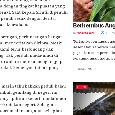
da dengan tingkat kepuasan yang
enat. Saat kepala Srintil dipenuhi
 penuh sesak dengan derita,
dari kenyataan.
Berhembus Angin
by
Waskito Giri
19/07/
 gorengan, perbincangan hangat
Terkait kepentingan nas
lai menceritakan dirinya. Meski
kesehatan generasi men
Kami terus berbincang dan
juga akan mempertimb
ng. Tak perduli muda-mudi di
kelangsungan hidup pet
 di antara mereka menganggap
n rokok kemenyan ini tak punya
READ MORE
g masih tahu bahkan peduli kalau
OPINI
buh gemilang di negeri ini
 punya pikiran seperti muda-mudi
perkretekan negeri. Sebagian
nsumsi instan, atau sebagian