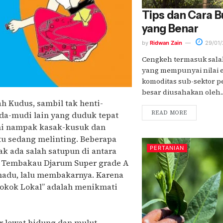
Tips dan Cara 
yang Benar
by
Ridwan Zain
29/01/
Cengkeh termasuk sala
yang mempunyai nilai e
komoditas sub-sektor 
besar diusahakan oleh...
h Kudus, sambil tak henti-
READ MORE
a-mudi lain yang duduk tepat
ni nampak kasak-kusuk dan
tu sedang melinting. Beberapa
PERTANIAN
k ada salah satupun di antara
ng Tembakau Djarum Super grade A
adu, lalu membakarnya. Karena
Rokok Lokal” adalah menikmati
 lewat hidung dan mulut.