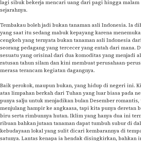
lagi sibuk bekerja mencari uang dari pagi hingga mala
sejarahnya.
Tembakau boleh jadi bukan tanaman asli Indonesia. Ia di
yang saat itu sedang mabuk kepayang karena menemukan
cengkeh yang ternyata bukan tanaman asli Indonesia dar
seorang pedagang yang tercecer yang entah dari mana. Dua
sesuatu yang orisinal dari dua komoditas yang menjadi ala
ratusan tahun silam dan kini membuat perusahaan-perus
merasa terancam kegiatan dagangnya.
Baik perokok, maupun bukan, yang hidup di negeri ini. K
atas limpahan berkah dari Tuhan yang luar biasa pada neg
punya salju untuk menjadikan bulan Desember romantis,
menjulang hampir ke angkaasa, tapi kita punya deretan bu
biru serta rimbunnya hutan. Iklim yang hanya dua ini t
ribuan bahkan jutaan tanaman dapat tumbuh subur di da
kebudayaan lokal yang sulit dicari kembarannya di tempat
satunya. Lantas kenapa ia hendak disingkirkan, bahkan i