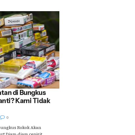
tan di Bungkus
anti? Kami Tidak
0
Bungkus Rokok Akan
t! Diam-diam cepirit,