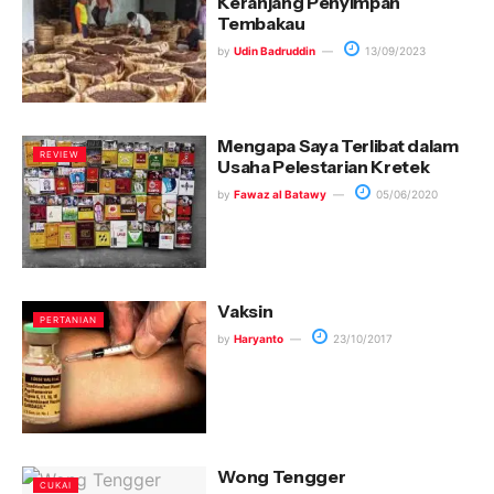
Keranjang Penyimpan
Tembakau
by
Udin Badruddin
13/09/2023
Mengapa Saya Terlibat dalam
REVIEW
Usaha Pelestarian Kretek
by
Fawaz al Batawy
05/06/2020
Vaksin
PERTANIAN
by
Haryanto
23/10/2017
Wong Tengger
CUKAI