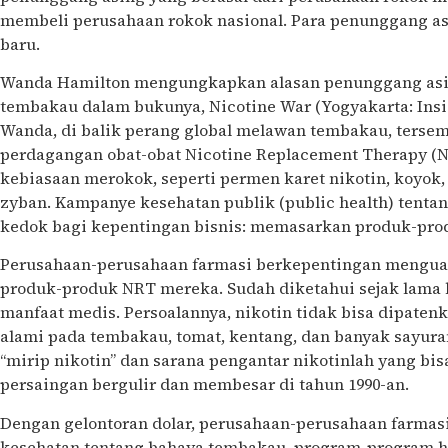
membeli perusahaan rokok nasional. Para penunggang as
baru.
Wanda Hamilton mengungkapkan alasan penunggang as
tembakau dalam bukunya, Nicotine War (Yogyakarta: Insi
Wanda, di balik perang global melawan tembakau, tersem
perdagangan obat-obat Nicotine Replacement Therapy (N
kebiasaan merokok, seperti permen karet nikotin, koyok,
zyban. Kampanye kesehatan publik (public health) tent
kedok bagi kepentingan bisnis: memasarkan produk-pro
Perusahaan-perusahaan farmasi berkepentingan menguas
produk-produk NRT mereka. Sudah diketahui sejak lama 
manfaat medis. Persoalannya, nikotin tidak bisa dipaten
alami pada tembakau, tomat, kentang, dan banyak sayura
“mirip nikotin” dan sarana pengantar nikotinlah yang bisa
persaingan bergulir dan membesar di tahun 1990-an.
Dengan gelontoran dolar, perusahaan-perusahaan farmas
kesehatan tentang bahaya tembakau, program-program h