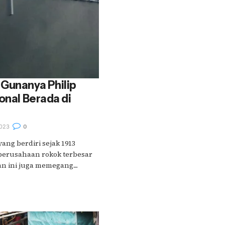
Gunanya Philip
onal Berada di
023
0
ng berdiri sejak 1913
perusahaan rokok terbesar
n ini juga memegang....