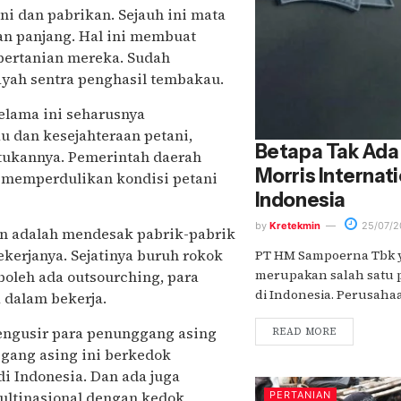
ni dan pabrikan. Sejauh ini mata
an panjang. Hal ini membuat
 pertanian mereka. Sudah
ayah sentra penghasil tembakau.
elama ini seharusnya
 dan kesejahteraan petani,
Betapa Tak Ada 
ntukannya. Pemerintah daerah
Morris Internati
 memperdulikan kondisi petani
Indonesia
by
Kretekmin
25/07/2
an adalah mendesak pabrik-pabrik
kerjanya. Sejatinya buruh rokok
PT HM Sampoerna Tbk ya
merupakan salah satu 
boleh ada outsourching, para
di Indonesia. Perusahaa
 dalam bekerja.
mengusir para penunggang asing
READ MORE
ggang asing ini berkedok
 Indonesia. Dan ada juga
ultinasional dengan kedok
PERTANIAN