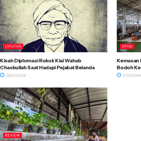
LIPUTAN
OPINI
Kisah Diplomasi Rokok Kiai Wahab
Kemasan R
Chasbullah Saat Hadapi Pejabat Belanda
Bodoh Ke
28/07/2026
27/07/202
REVIEW