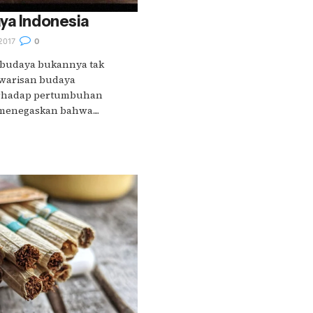
ya Indonesia
2017
0
m budaya bukannya tak
m warisan budaya
erhadap pertumbuhan
enegaskan bahwa....