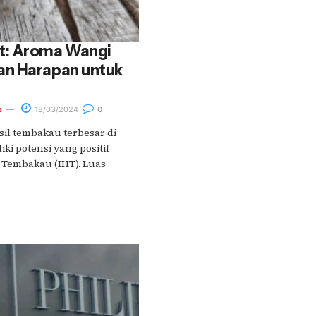
t: Aroma Wangi
n Harapan untuk
o
18/03/2024
0
il tembakau terbesar di
ki potensi yang positif
l Tembakau (IHT). Luas