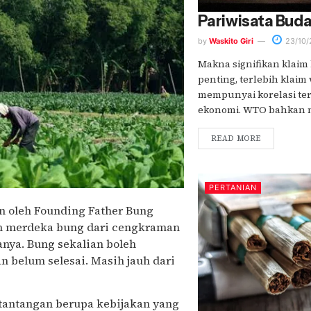
Pariwisata Buda
by
Waskito Giri
23/10/
Makna signifikan klai
penting, terlebih klai
mempunyai korelasi t
ekonomi. WTO bahkan m
READ MORE
PERTANIAN
n oleh Founding Father Bung
dah merdeka bung dari cengkraman
nya. Bung sekalian boleh
an belum selesai. Masih jauh dari
 tantangan berupa kebijakan yang