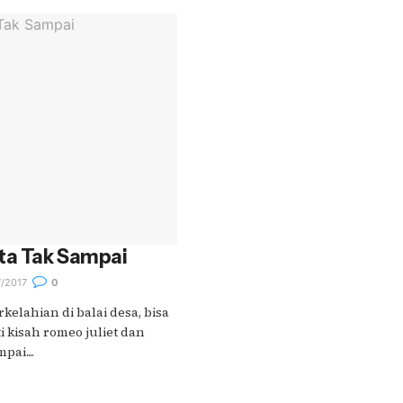
ta Tak Sampai
/2017
0
elahian di balai desa, bisa
i kisah romeo juliet dan
pai....