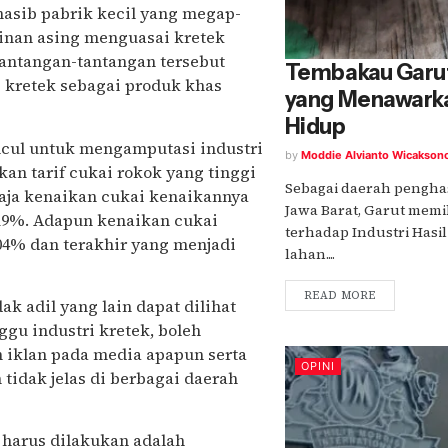
 nasib pabrik kecil yang megap-
ginan asing menguasai kretek
Tantangan-tantangan tersebut
Tembakau Garu
 kretek sebagai produk khas
yang Menawarka
Hidup
uncul untuk mengamputasi industri
by
Moddie Alvianto Wicakson
ikan tarif cukai rokok yang tinggi
Sebagai daerah penghas
saja kenaikan cukai kenaikannya
Jawa Barat, Garut memili
,19%. Adapun kenaikan cukai
terhadap Industri Hasi
,04% dan terakhir yang menjadi
lahan....
READ MORE
ak adil yang lain dapat dilihat
ggu industri kretek, boleh
n iklan pada media apapun serta
OPINI
tidak jelas di berbagai daerah
 harus dilakukan adalah