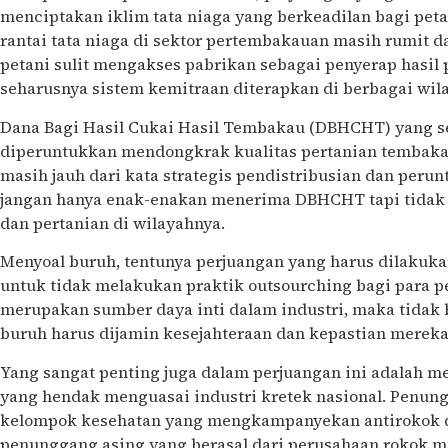
menciptakan iklim tata niaga yang berkeadilan bagi peta
rantai tata niaga di sektor pertembakauan masih rumit d
petani sulit mengakses pabrikan sebagai penyerap hasil
seharusnya sistem kemitraan diterapkan di berbagai wil
Dana Bagi Hasil Cukai Hasil Tembakau (DBHCHT) yang s
diperuntukkan mendongkrak kualitas pertanian tembakau
masih jauh dari kata strategis pendistribusian dan peru
jangan hanya enak-enakan menerima DBHCHT tapi tidak
dan pertanian di wilayahnya.
Menyoal buruh, tentunya perjuangan yang harus dilakuk
untuk tidak melakukan praktik outsourching bagi para pe
merupakan sumber daya inti dalam industri, maka tidak 
buruh harus dijamin kesejahteraan dan kepastian mereka
Yang sangat penting juga dalam perjuangan ini adalah 
yang hendak menguasai industri kretek nasional. Penun
kelompok kesehatan yang mengkampanyekan antirokok di
penunggang asing yang berasal dari perusahaan rokok m