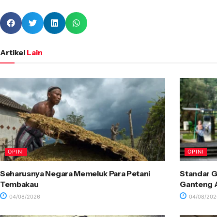
Artikel
Lain
OPINI
OPINI
Seharusnya Negara Memeluk Para Petani
Standar G
Tembakau
Ganteng A
04/08/2026
04/08/202