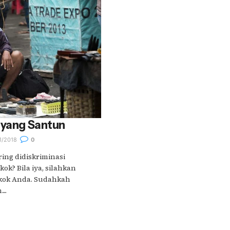
 yang Santun
1/2018
0
ing didiskriminasi
k? Bila iya, silahkan
okok Anda. Sudahkah
..