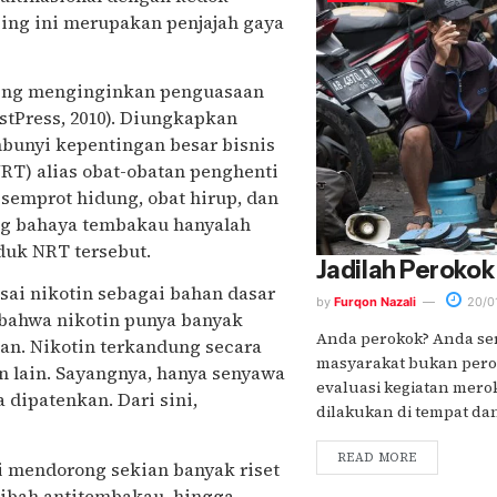
ing ini merupakan penjajah gaya
ing menginginkan penguasaan
stPress, 2010). Diungkapkan
bunyi kepentingan besar bisnis
RT) alias obat-obatan penghenti
 semprot hidung, obat hirup, dan
ang bahaya tembakau hanyalah
duk NRT tersebut.
Jadilah Perokok
ai nikotin sebagai bahan dasar
by
Furqon Nazali
20/0
bahwa nikotin punya banyak
Anda perokok? Anda ser
kan. Nikotin terkandung secara
masyarakat bukan peroko
n lain. Sayangnya, hanya senyawa
evaluasi kegiatan mer
 dipatenkan. Dari sini,
dilakukan di tempat dan..
READ MORE
i mendorong sekian banyak riset
ibah antitembakau, hingga