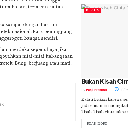
ntitembakau, termasuk untuk
REVIEW
ika sampai dengan hari ini
retek nasional. Para penunggang
ggerogoti bangsa sendiri.
belum merdeka sepenuhnya jika
oyahkan nilai-nilai kebangsaan
retek. Bung, berjuang atau mati.
Bukan Kisah Cin
by
Panji Prakoso
19/07
Kalau bukan karena perk
ek
jadi roman ini mengikut
kisah-kisah cinta tak sam
READ MORE