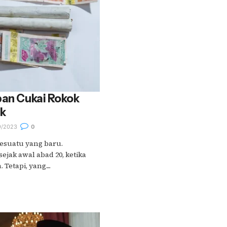
pan Cukai Rokok
ik
9/2023
0
esuatu yang baru.
ejak awal abad 20, ketika
Tetapi, yang....