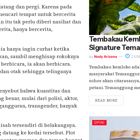
atang dan pergi. Karena pada
mencari tempat untuk bercerita
 itu tak perlu diberi nasihat dan
ita, hanya bercerita,
Tembakau Keml
Signature Tem
ia hanya ingin curhat ketika
kan, sambil menghisap rokoknya
by
Nody Arizona
21/0
berbicara, ia akan berbicara.
Tembakau kemloko adal
an otak sehingga telinganya
masyarakat Temanggung
sohor akan citarasanya
petani. Temanggung mer
 menyebut bahwa kuantitas dan
benar, mulai dari polisi, aktor,
READ MORE
engangguran, transgender, banyak
OPINI
sah tersendiri di belakangnya.
datang ke kedai tersebut. Plot