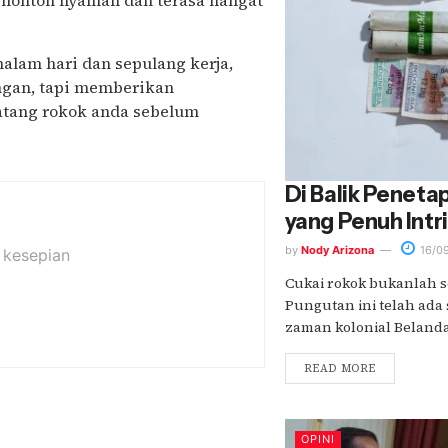
penonton nyaman dan terasa hangat
 malam hari dan sepulang kerja,
ngan, tapi memberikan
atang rokok anda sebelum
Di Balik Peneta
yang Penuh Intr
by
Nody Arizona
16/0
 kesepian
Cukai rokok bukanlah s
Pungutan ini telah ada s
zaman kolonial Belanda. 
READ MORE
OPINI