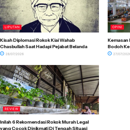
LIPUTAN
OPINI
Kisah Diplomasi Rokok Kiai Wahab
Kemasan R
Chasbullah Saat Hadapi Pejabat Belanda
Bodoh Ke
28/07/2026
27/07/202
REVIEW
Inilah 6 Rekomendasi Rokok Murah Legal
yang Cocok Dinikmati Di Tengah Situasi