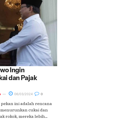
wo Ingin
ai dan Pajak
o
06/03/2024
0
 pekan ini adalah rencana
 menurunkan cukai dan
k rokok, mereka lebih....