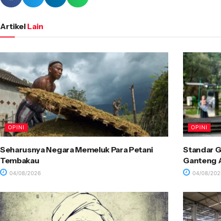
Artikel
Lain
OPINI
OPINI
Seharusnya Negara Memeluk Para Petani
Standar G
Tembakau
Ganteng A
04/08/2026
04/08/202