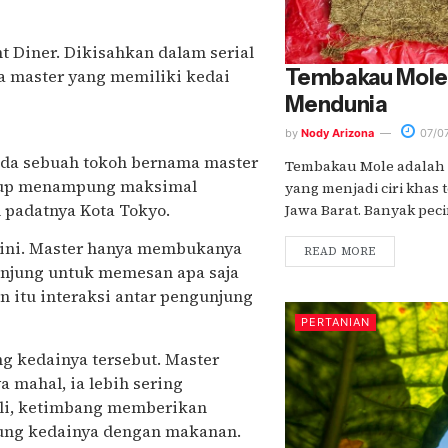
t Diner. Dikisahkan dalam serial
Tembakau Mole,
ma master yang memiliki kedai
Mendunia
by
Nody Arizona
07/0
 ada sebuah tokoh bernama master
Tembakau Mole adalah p
cukup menampung maksimal
yang menjadi ciri khas
h padatnya Kota Tokyo.
Jawa Barat. Banyak peci
i ini. Master hanya membukanya
READ MORE
njung untuk memesan apa saja
n itu interaksi antar pengunjung
PERTANIAN
ng kedainya tersebut. Master
 mahal, ia lebih sering
li, ketimbang memberikan
jung kedainya dengan makanan.