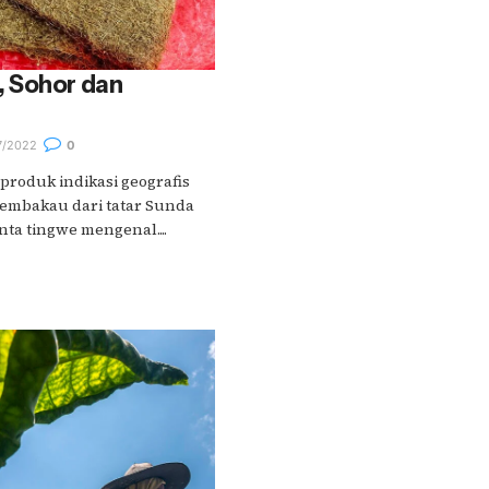
 Sohor dan
7/2022
0
roduk indikasi geografis
 tembakau dari tatar Sunda
nta tingwe mengenal....