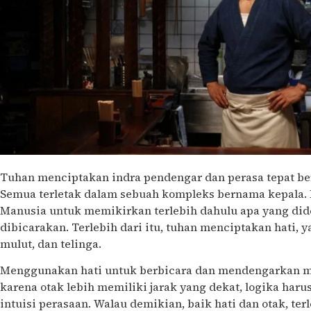
Tuhan menciptakan indra pendengar dan perasa tepat be
Semua terletak dalam sebuah kompleks bernama kepala.
Manusia untuk memikirkan terlebih dahulu apa yang did
dibicarakan. Terlebih dari itu, tuhan menciptakan hati, 
mulut, dan telinga.
Menggunakan hati untuk berbicara dan mendengarkan m
karena otak lebih memiliki jarak yang dekat, logika har
intuisi perasaan. Walau demikian, baik hati dan otak, te