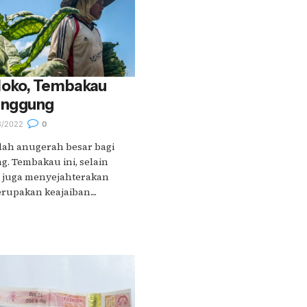
oko, Tembakau
anggung
8/2022
0
ah anugerah besar bagi
. Tembakau ini, selain
, juga menyejahterakan
upakan keajaiban....