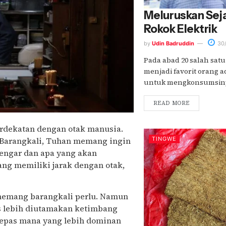
Meluruskan Sej
Rokok Elektrik
by
Udin Badruddin
30/
Pada abad 20 salah satu
menjadi favorit orang a
untuk mengkonsumsinya.
READ MORE
rdekatan dengan otak manusia.
 Barangkali, Tuhan memang ingin
TINGWE
engar dan apa yang akan
yang memiliki jarak dengan otak,
emang barangkali perlu. Namun
us lebih diutamakan ketimbang
rlepas mana yang lebih dominan