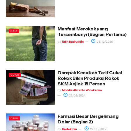
Manfaat Merokok yang
DATA
Tersembunyi (Bagian Pertama)
by
Udin Badruddin
23/12/2020
Dampak Kenaikan Tarif Cukai
CUKAI
Rokok Bikin Produksi Rokok
SKM Anjlok 15 Persen
by
Moddie Alvianto Wicaksono
26/02/2024
Farmasi Besar Bergelimang
OPINI
Dolar (Bagian 2)
by
Kretekmin
22/06/2022