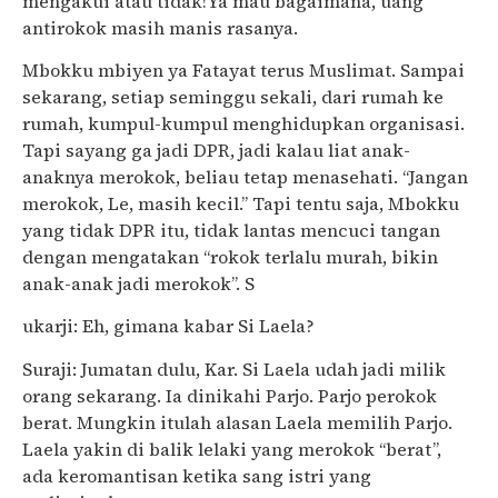
mengakui atau tidak!Ya mau bagaimana, uang
antirokok masih manis rasanya.
Mbokku mbiyen ya Fatayat terus Muslimat. Sampai
sekarang, setiap seminggu sekali, dari rumah ke
rumah, kumpul-kumpul menghidupkan organisasi.
Tapi sayang ga jadi DPR, jadi kalau liat anak-
anaknya merokok, beliau tetap menasehati. “Jangan
merokok, Le, masih kecil.” Tapi tentu saja, Mbokku
yang tidak DPR itu, tidak lantas mencuci tangan
dengan mengatakan “rokok terlalu murah, bikin
anak-anak jadi merokok”. S
ukarji: Eh, gimana kabar Si Laela?
Suraji: Jumatan dulu, Kar. Si Laela udah jadi milik
orang sekarang. Ia dinikahi Parjo. Parjo perokok
berat. Mungkin itulah alasan Laela memilih Parjo.
Laela yakin di balik lelaki yang merokok “berat”,
ada keromantisan ketika sang istri yang