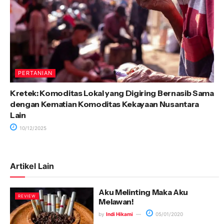
PERTANIAN
Kretek: Komoditas Lokal yang Digiring Bernasib Sama
dengan Kematian Komoditas Kekayaan Nusantara
Lain
10/12/2025
Artikel Lain
Aku Melinting Maka Aku
REVIEW
Melawan!
by
Indi Hikami
05/01/2020