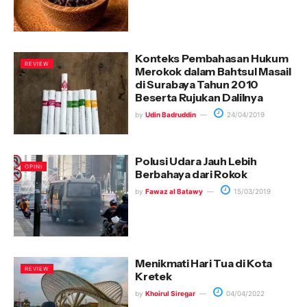
Konteks Pembahasan Hukum
REVIEW
Merokok dalam Bahtsul Masail
di Surabaya Tahun 2010
Beserta Rujukan Dalilnya
by
Udin Badruddin
24/04/2019
Polusi Udara Jauh Lebih
OPINI
Berbahaya dari Rokok
by
Fawaz al Batawy
15/03/2019
Menikmati Hari Tua di Kota
REVIEW
Kretek
by
Khoirul Siregar
04/04/2022