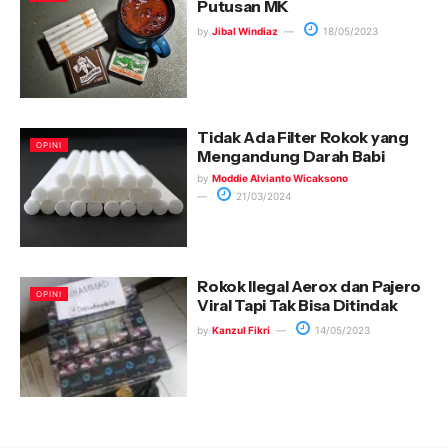
Putusan MK
by
Jibal Windiaz
18/05/2023
Tidak Ada Filter Rokok yang
OPINI
Mengandung Darah Babi
by
Moddie Alvianto Wicaksono
21/03/2024
Rokok Ilegal Aerox dan Pajero
OPINI
Viral Tapi Tak Bisa Ditindak
by
Kanzul Fikri
14/05/2023