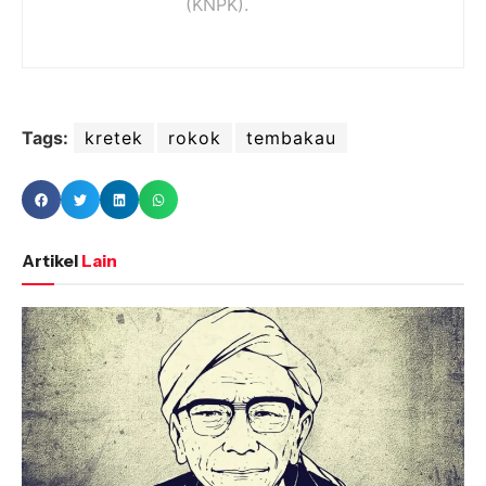
(KNPK).
Tags:
kretek
rokok
tembakau
Artikel
Lain