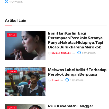
10/12/2025
Artikel Lain
Ironi Hari Kartini bagi
OPINI
Perempuan Perokok: Katanya
Punya Hak atas Hidupnya, Tapi
Dicap Buruk karena Merokok
by
Khoirul Atfifudin
23/04/2025
Melawan Label Adiktif Terhadap
CUKAI
Perokok dengan Berpuasa
by
Azami
25/05/2018
RUU Kesehatan Langgar
OPINI