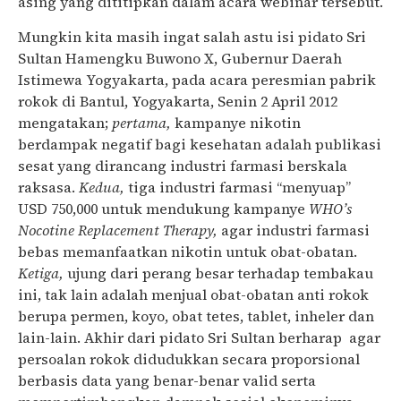
asing yang dititipkan dalam acara webinar tersebut.
Mungkin kita masih ingat salah astu isi pidato Sri
Sultan Hamengku Buwono X, Gubernur Daerah
Istimewa Yogyakarta, pada acara peresmian pabrik
rokok di Bantul, Yogyakarta, Senin 2 April 2012
mengatakan;
pertama,
kampanye nikotin
berdampak negatif bagi kesehatan adalah publikasi
sesat yang dirancang industri farmasi berskala
raksasa.
Kedua,
tiga industri farmasi “menyuap”
USD 750,000 untuk mendukung kampanye
WHO’s
Nocotine Replacement Therapy,
agar industri farmasi
bebas memanfaatkan nikotin untuk obat-obatan.
Ketiga,
ujung dari perang besar terhadap tembakau
ini, tak lain adalah menjual obat-obatan anti rokok
berupa permen, koyo, obat tetes, tablet, inheler dan
lain-lain. Akhir dari pidato Sri Sultan berharap agar
persoalan rokok didudukkan secara proporsional
berbasis data yang benar-benar valid serta