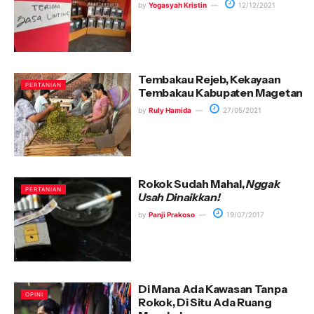
by
Yogasyah Kristin
12/12/2021
Tembakau Rejeb, Kekayaan
PERTANIAN
Tembakau Kabupaten Magetan
by
Ruly Hamida
27/05/2021
Rokok Sudah Mahal,
Nggak
PERTANIAN
Usah Dinaikkan!
by
Panji Prakoso
19/07/2017
Di Mana Ada Kawasan Tanpa
OPINI
Rokok, Di Situ Ada Ruang