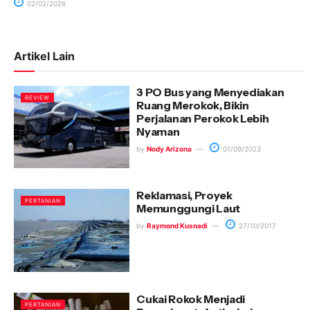
02/02/2026
Artikel Lain
3 PO Bus yang Menyediakan
REVIEW
Ruang Merokok, Bikin
Perjalanan Perokok Lebih
Nyaman
by
Nody Arizona
01/09/2023
Reklamasi, Proyek
PERTANIAN
Memunggungi Laut
by
Raymond Kusnadi
27/10/2017
Cukai Rokok Menjadi
PERTANIAN