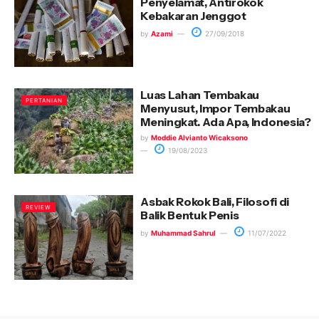
Penyelamat, Antirokok
Kebakaran Jenggot
by
Azami
27/09/2018
Luas Lahan Tembakau
PERTANIAN
Menyusut, Impor Tembakau
Meningkat. Ada Apa, Indonesia?
by
Moddie Alvianto Wicaksono
19/08/2023
Asbak Rokok Bali, Filosofi di
REVIEW
Balik Bentuk Penis
by
Muhammad Sahrul
11/07/2022