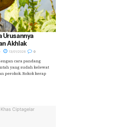
a Urusannya
an Akhlak
13/01/2026
0
dengan cara pandang
ntah yang sudah kelewat
an perokok. Rokok kerap