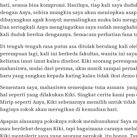
hati, semua bisa kompromi. Hasilnya, tiap kali saya dud
dengan Anya, sebisa mungkin saya akan meniupkan asap 
dibayangkan agak konyol; memalingkan muka lalu mengar
Dan seringkali Anya mengingatkan saya sudah menghabi
kali duduk berdua dengannya. Semacam perhatian fana ta
Di tengah-tengah rasa putus asa ditolak berulang kali o
perempuan lagi, kali ini berbeda fakultas, wanita ini say
keliatan imut-imut kalau disebut. Kiki seorang perempua
mahasiswa, mulai dari persma, ukm musik sampai pernah
baru yang sungkan kepada kating kalau tidak ikut demo
Sementara saya, mahasiswa semenjana-tuna asmara yang t
hal seperti yang dilakukan Kiki. Singkat cerita kami pun
Mirip seperti Anya, Kiki sebenarnya memilih untuk tidak 
baginya rokok akan merugikan di kemudian hari.
Apapun alasannya pokoknya rokok membunuhmu! Saya mal
mau berdebat dengan Kiki, tapi bagaimana caranya melu
Kiki mentolerir saya yang seorang perokok, itu bonus. Ta