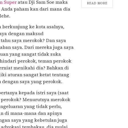
m Super
atau Dji Sam Soe maka
READ MORE
ya. Anda paham kan dari mana dia
Hehe.
 berkunjung ke kota asalnya,
saya dengan maksud
 tahu saya merokok? Dan saya
waban saya. Dari mereka juga saya
puan yang sangat tidak suka
hindari perokok, teman perokok
berniat menikahi dia? Bahkan di
iki aturan sangat ketat tentang
u dengan saya yang perokok.
rtanya kepada istri saya (saat
an perokok? Menurutnya merokok
geluaran yang tidak perlu,
an di mana-mana dan apinya
engan saya yang kebetulan juga
 advokasi tembakau, dia mulai