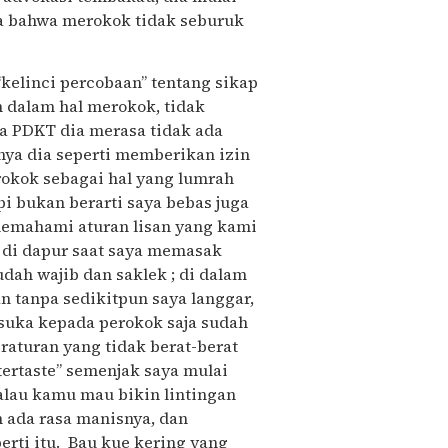
ya bahwa merokok tidak seburuk
“kelinci percobaan” tentang sikap
 dalam hal merokok, tidak
a PDKT dia merasa tidak ada
ya dia seperti memberikan izin
okok sebagai hal yang lumrah
i bukan berarti saya bebas juga
memahami aturan lisan yang kami
, di dapur saat saya memasak
udah wajib dan saklek ; di dalam
an tanpa sedikitpun saya langgar,
suka kepada perokok saja sudah
eraturan yang tidak berat-berat
ftertaste” semenjak saya mulai
alau kamu mau bikin lintingan
an ada rasa manisnya, dan
rti itu. Bau kue kering yang