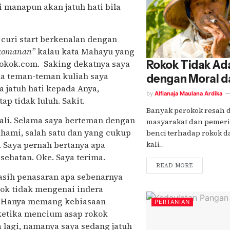
i manapun akan jatuh hati bila
 curi start berkenalan dengan
 komanan”
kalau kata Mahayu yang
okok.com. Saking dekatnya saya
Rokok Tidak Ad
ua teman-teman kuliah saya
dengan Moral d
 jatuh hati kepada Anya,
by
Alfianaja Maulana Ardika
ap tidak luluh. Sakit.
Banyak perokok resah 
kali. Selama saya berteman dengan
masyarakat dan pemeri
ahami, salah satu dan yang cukup
benci terhadap rokok d
 Saya pernah bertanya apa
kali....
esehatan. Oke. Saya terima.
READ MORE
masih penasaran apa sebenarnya
kok tidak mengenai indera
h. Hanya memang kebiasaan
PERTANIAN
ketika mencium asap rokok
lagi, namanya saya sedang jatuh