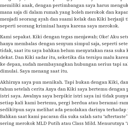
memiliki anak, dengan pertimbangan saya harus menguku
mana saja di dalam rumah yang boleh merokok dan kapan
menjadi seorang ayah dan suami kelak dan Kiki berjanji
seperti seorang kriminal hanya karena saya merokok.
Kami sepakat. Kiki dengan tegas menjawab; Oke! Aku setu
hanya membalas dengan senyum simpul saja, seperti set
tidak, saat itu saya bahkan belum menyatakan rasa suka
dekat. Dan Kiki sadar itu, seketika dia tersipu malu ka
ke depan, sudah membayangkan hubungan serius tapi sali
dimulai. Saya menang saat itu.
Akhirnya saya pun menikah. Tapi bukan dengan Kiki, da
tahun setelah cerita Anya dan Kiki saya bertemu dengan
istri saya. Awalnya saya berpikir istri saya ini tidak pu
setiap kali kami bertemu, pergi berdua atau beramai-ram
sedikitpun saya melihat ada penolakan darinya terhadap p
Bahkan saat kami pacaran dia suka salah satu “aftertaste” 
sering merokok MLD Putih atau Class Mild. Menurutnya “af