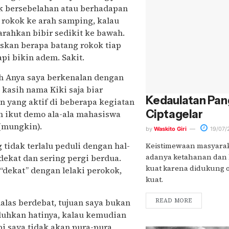
uk bersebelahan atau berhadapan
rokok ke arah samping, kalau
ahkan bibir sedikit ke bawah.
skan berapa batang rokok tiap
pi bikin adem. Sakit.
leh Anya saya berkenalan dengan
a kasih nama Kiki saja biar
Kedaulatan Pan
n yang aktif di beberapa kegiatan
Ciptagelar
 ikut demo ala-ala mahasiswa
 (mungkin).
by
Waskito Giri
19/07/
idak terlalu peduli dengan hal-
Keistimewaan masyaraka
adanya ketahanan dan
 dekat dan sering pergi berdua.
kuat karena didukung ol
“dekat” dengan lelaki perokok,
kuat.
as berdebat, tujuan saya bukan
READ MORE
luhkan hatinya, kalau kemudian
pi saya tidak akan pura-pura