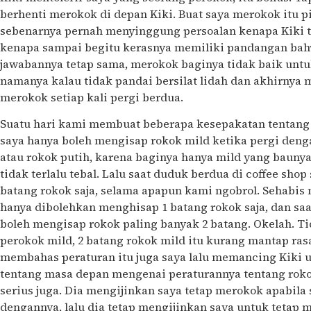
berhenti merokok di depan Kiki. Buat saya merokok itu pi
sebenarnya pernah menyinggung persoalan kenapa Kiki 
kenapa sampai begitu kerasnya memiliki pandangan bah
jawabannya tetap sama, merokok baginya tidak baik untu
namanya kalau tidak pandai bersilat lidah dan akhirny
merokok setiap kali pergi berdua.
Suatu hari kami membuat beberapa kesepakatan tentang 
saya hanya boleh mengisap rokok mild ketika pergi dengan
atau rokok putih, karena baginya hanya mild yang baunya 
tidak terlalu tebal. Lalu saat duduk berdua di coffee sho
batang rokok saja, selama apapun kami ngobrol. Sehabi
hanya dibolehkan menghisap 1 batang rokok saja, dan saa
boleh mengisap rokok paling banyak 2 batang. Okelah. Ti
perokok mild, 2 batang rokok mild itu kurang mantap rasa
membahas peraturan itu juga saya lalu memancing Kiki u
tentang masa depan mengenai peraturannya tentang rok
serius juga. Dia mengijinkan saya tetap merokok apabila
dengannya, lalu dia tetap mengijinkan saya untuk tetap 