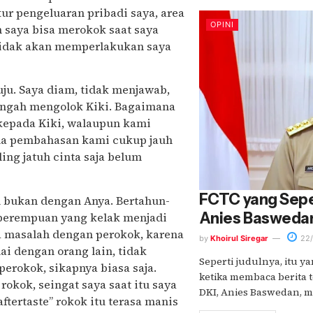
r pengeluaran pribadi saya, area
OPINI
 saya bisa merokok saat saya
 tidak akan memperlakukan saya
ju. Saya diam, tidak menjawab,
engah mengolok Kiki. Bagaimana
 kepada Kiki, walaupun kami
rena pembahasan kami cukup jauh
ng jatuh cinta saja belum
FCTC yang Sepe
n bukan dengan Anya. Bertahun-
Anies Basweda
 perempuan yang kelak menjadi
nya masalah dengan perokok, karena
by
Khoirul Siregar
22/
ai dengan orang lain, tidak
Seperti judulnya, itu ya
erokok, sikapnya biasa saja.
ketika membaca berita
rokok, seingat saya saat itu saya
DKI, Anies Baswedan, me
tertaste” rokok itu terasa manis