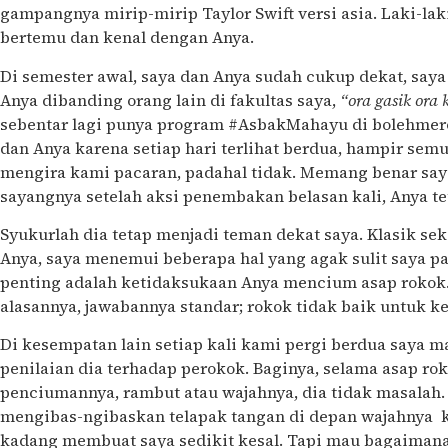
gampangnya mirip-mirip Taylor Swift versi asia. Laki-lak
bertemu dan kenal dengan Anya.
Di semester awal, saya dan Anya sudah cukup dekat, saya
Anya dibanding orang lain di fakultas saya,
“ora gasik ora
sebentar lagi punya program #AsbakMahayu di bolehmer
dan Anya karena setiap hari terlihat berdua, hampir sem
mengira kami pacaran, padahal tidak. Memang benar saya
sayangnya setelah aksi penembakan belasan kali, Anya tet
Syukurlah dia tetap menjadi teman dekat saya. Klasik se
Anya, saya menemui beberapa hal yang agak sulit saya p
penting adalah ketidaksukaan Anya mencium asap rokok.
alasannya, jawabannya standar; rokok tidak baik untuk k
Di kesempatan lain setiap kali kami pergi berdua saya 
penilaian dia terhadap perokok. Baginya, selama asap ro
penciumannya, rambut atau wajahnya, dia tidak masala
mengibas-ngibaskan telapak tangan di depan wajahnya 
kadang membuat saya sedikit kesal. Tapi mau bagaimana 