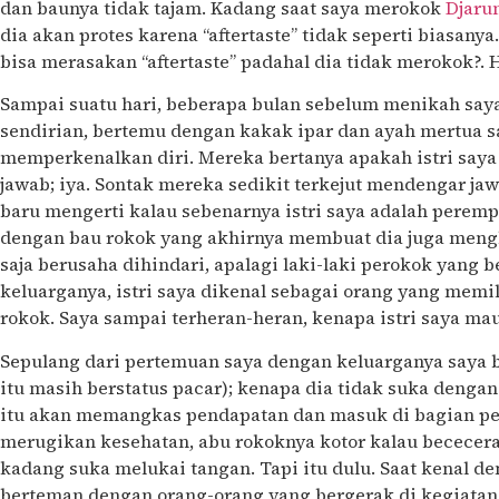
dan baunya tidak tajam. Kadang saat saya merokok
Djaru
dia akan protes karena “aftertaste” tidak seperti biasan
bisa merasakan “aftertaste” padahal dia tidak merokok?. 
Sampai suatu hari, beberapa bulan sebelum menikah saya
sendirian, bertemu dengan kakak ipar dan ayah mertua 
memperkenalkan diri. Mereka bertanya apakah istri saya
jawab; iya. Sontak mereka sedikit terkejut mendengar ja
baru mengerti kalau sebenarnya istri saya adalah perem
dengan bau rokok yang akhirnya membuat dia juga meng
saja berusaha dihindari, apalagi laki-laki perokok yang 
keluarganya, istri saya dikenal sebagai orang yang memil
rokok. Saya sampai terheran-heran, kenapa istri saya ma
Sepulang dari pertemuan saya dengan keluarganya saya be
itu masih berstatus pacar); kenapa dia tidak suka deng
itu akan memangkas pendapatan dan masuk di bagian pen
merugikan kesehatan, abu rokoknya kotor kalau bececer
kadang suka melukai tangan. Tapi itu dulu. Saat kenal d
berteman dengan orang-orang yang bergerak di kegiatan