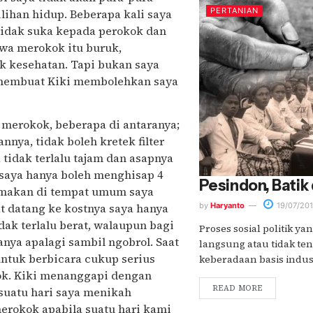
PERTANIAN
lihan hidup. Beberapa kali saya
tidak suka kepada perokok dan
wa merokok itu buruk,
k kesehatan. Tapi bukan saya
a membuat Kiki membolehkan saya
merokok, beberapa di antaranya;
nya, tidak boleh kretek filter
tidak terlalu tajam dan asapnya
p saya hanya boleh menghisap 4
Pesindon, Batik
s makan di tempat umum saya
t datang ke kostnya saya hanya
by
Haryanto
19/07/201
dak terlalu berat, walaupun bagi
Proses sosial politik ya
nya apalagi sambil ngobrol. Saat
langsung atau tidak ten
ntuk berbicara cukup serius
keberadaan basis industr
ok. Kiki menanggapi dengan
READ MORE
 suatu hari saya menikah
merokok apabila suatu hari kami