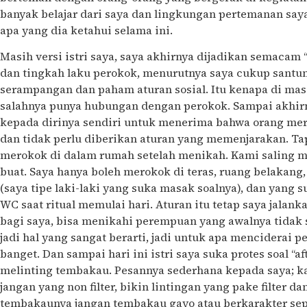
banyak belajar dari saya dan lingkungan pertemanan sa
apa yang dia ketahui selama ini.
Masih versi istri saya, saya akhirnya dijadikan semacam 
dan tingkah laku perokok, menurutnya saya cukup santun
serampangan dan paham aturan sosial. Itu kenapa di mas
salahnya punya hubungan dengan perokok. Sampai akhirn
kepada dirinya sendiri untuk menerima bahwa orang mer
dan tidak perlu diberikan aturan yang memenjarakan. Tap
merokok di dalam rumah setelah menikah. Kami saling 
buat. Saya hanya boleh merokok di teras, ruang belakang
(saya tipe laki-laki yang suka masak soalnya), dan yang s
WC saat ritual memulai hari. Aturan itu tetap saya jalank
bagi saya, bisa menikahi perempuan yang awalnya tidak 
jadi hal yang sangat berarti, jadi untuk apa menciderai p
banget. Dan sampai hari ini istri saya suka protes soal “a
melinting tembakau. Pesannya sederhana kepada saya; k
jangan yang non filter, bikin lintingan yang pake filter d
tembakaunya jangan tembakau gayo atau berkarakter sepe