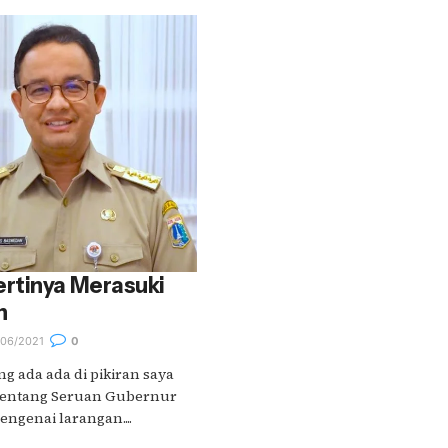
rtinya Merasuki
n
06/2021
0
ng ada ada di pikiran saya
 tentang Seruan Gubernur
ngenai larangan....