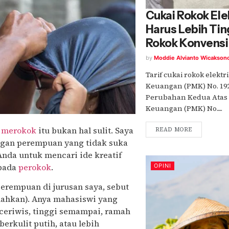
Cukai Rokok El
Harus Lebih Tin
Rokok Konvensi
by
Moddie Alvianto Wicakson
Tarif cukai rokok elekt
Keuangan (PMK) No. 192
Perubahan Kedua Atas 
Keuangan (PMK) No.....
g
merokok
itu bukan hal sulit. Saya
READ MORE
ngan perempuan yang tidak suka
nda untuk mencari ide kreatif
epada
perokok
.
OPINI
erempuan di jurusan saya, sebut
lahkan). Anya mahasiswi yang
ceriwis, tinggi semampai, ramah
rkulit putih, atau lebih