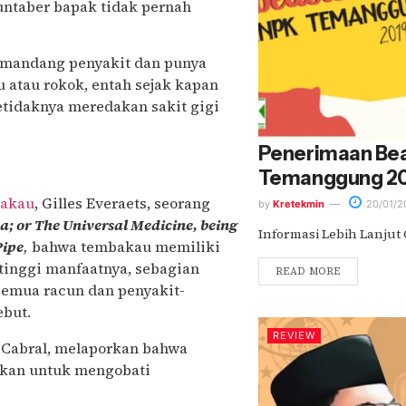
untaber bapak tidak pernah
emandang penyakit dan punya
 atau rokok, entah sejak kapan
tidaknya meredakan sakit gigi
Penerimaan Be
Temanggung 2
akau
, Gilles Everaets, seorang
by
Kretekmin
20/01/2
; or The Universal Medicine, being
Informasi Lebih Lanjut
Pipe
,
bahwa tembakau memiliki
tinggi manfaatnya, sebagian
READ MORE
emua racun dan penyakit-
ebut.
REVIEW
es Cabral, melaporkan bahwa
akan untuk mengobati