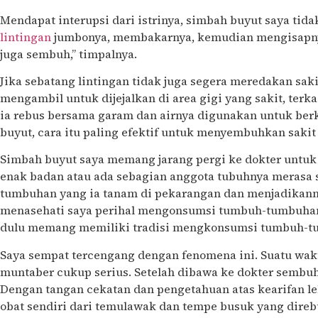
Mendapat interupsi dari istrinya, simbah buyut saya tida
lintingan
jumbonya, membakarnya, kemudian mengisapnya
juga sembuh,” timpalnya.
Jika sebatang lintingan tidak juga segera meredakan sak
mengambil untuk dijejalkan di area gigi yang sakit, ter
ia rebus bersama garam dan airnya digunakan untuk be
buyut, cara itu paling efektif untuk menyembuhkan sakit 
Simbah buyut saya memang jarang pergi ke dokter untuk p
enak badan atau ada sebagian anggota tubuhnya merasa s
tumbuhan yang ia tanam di pekarangan dan menjadikan
menasehati saya perihal mengonsumsi tumbuh-tumbuhan 
dulu memang memiliki tradisi mengkonsumsi tumbuh-t
Saya sempat tercengang dengan fenomena ini. Suatu wak
muntaber cukup serius. Setelah dibawa ke dokter sembuh
Dengan tangan cekatan dan pengetahuan atas kearifan l
obat sendiri dari temulawak dan tempe busuk yang direb