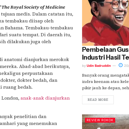
 The Royal Society of Medicine
tujuan medis. Dalam catatan itu,
ka tembakau diisap oleh
 dan Bahama. Tembakau-tembakau
ari suatu tempat. Di daerah itu,
sih dilakukan juga oleh
Pembelaan Gus 
Industri Hasil 
hli anatomi dianjurkan merokok
mereka. Abad-abad berikutnya,
by
Udin Badruddin
20/
sekaligus perpustakaan
Banyak orang mengata
 dokter, dokter bedah, dan
indra keenam atau kele
i ruang bedah.
pikir jauh ke depan, sehi
i London,
anak-anak dianjurkan
READ MORE
nyak penelitian dan
REVIEW ROKOK
i Djamhari yang menemukan