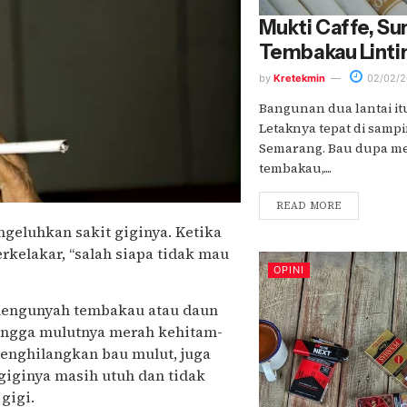
Mukti Caffe, Su
Tembakau Linti
by
Kretekmin
02/02/2
Bangunan dua lantai it
Letaknya tepat di samp
Semarang. Bau dupa m
tembakau,....
READ MORE
geluhkan sakit giginya. Ketika
rkelakar, “salah siapa tidak mau
OPINI
mengunyah tembakau atau daun
hingga mulutnya merah kehitam-
menghilangkan bau mulut, juga
 giginya masih utuh dan tidak
gigi.