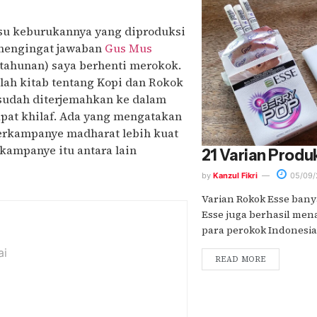
su keburukannya yang diproduksi
 mengingat jawaban
Gus Mus
 tahunan) saya berhenti merokok.
lah kitab tentang Kopi dan Rokok
 sudah diterjemahkan ke dalam
apat khilaf. Ada yang mengatakan
erkampanye madharat lebih kuat
 kampanye itu antara lain
21 Varian Produ
by
Kanzul Fikri
05/09/
Varian Rokok Esse bany
Esse juga berhasil mena
para perokok Indonesia. 
ai
READ MORE