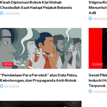
Kisah Diplomasi Rokok Kiai Wahab
Stigma Ro
Chasbullah Saat Hadapi Pejabat Belanda
Menuntut 
Adil
28/07/2026
18/02/202
OPINI
CUKAI
“Pembelaan Para Perokok” atas Data Palsu,
Sesat Pik
Kebohongan, dan Propaganda Anti-Rokok
Industri 
Terpuruk
08/12/2025
20/11/202