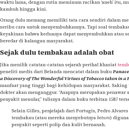
waktu lama, dengan rutin meminum racikan ‘aneh’ itu, m
kambuh hingga kini.
Orang dulu memang memiliki tata cara sendiri dalam m
seribu cara untuk menyembuhkannya. Tapi soal tembakau
keyakinan bahwa keduanya dapat menyembuhkan atau se
beredar di kalangan masyarakat.
Sejak dulu tembakau adalah obat
Jika menilik catatan-catatan sejarah perihal khasiat
temb
peneliti medis dari Belanda mencatat dalam buku
Panacea
a Discovery of The Wonderful Virtues of Tobacco taken in a 
manfaat yang tinggi bagi kehidupan masyarakat. Saking 
dokter akan menganggur. “Asapnya merupakan penawar s
penyakit menular,” tulisnya dalam buku terbitan 1587 ters
Selain Gilles, penjelajah dari Portugis, Pedro Alvar
tembakau (atau mereka menyebutnya
betum
) digun
penyakit seperti polip dan kulit bernanah.