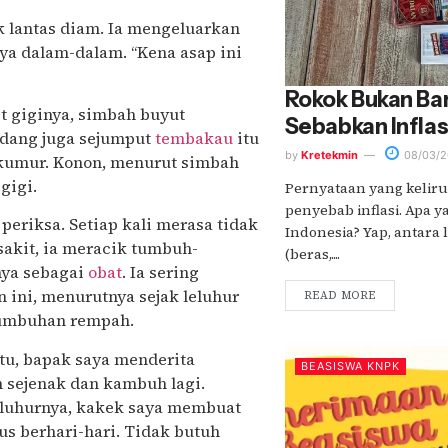
k lantas diam. Ia mengeluarkan
 dalam-dalam. “Kena asap ini
Rokok Bukan Ba
it giginya, simbah buyut
Sebabkan Inflas
kadang juga sejumput
tembakau
itu
by
Kretekmin
08/03/2
rkumur. Konon, menurut simbah
gigi.
Pernyataan yang kelir
penyebab inflasi. Apa 
eriksa. Setiap kali merasa tidak
Indonesia? Yap, antara
akit, ia meracik tumbuh-
(beras,....
nya sebagai
obat
. Ia sering
ini, menurutnya sejak leluhur
READ MORE
umbuhan rempah.
tu, bapak saya menderita
BEASISWA KNPK
 sejenak dan kambuh lagi.
eluhurnya, kakek saya membuat
us berhari-hari. Tidak butuh