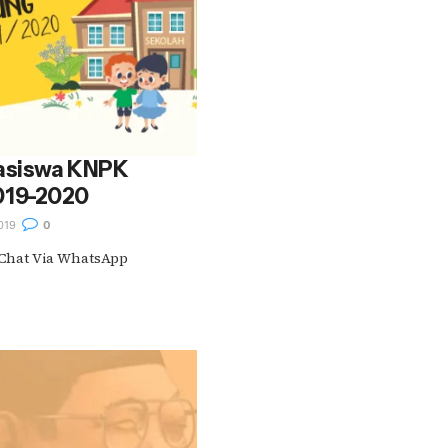
asiswa KNPK
019-2020
019
0
 Chat Via WhatsApp