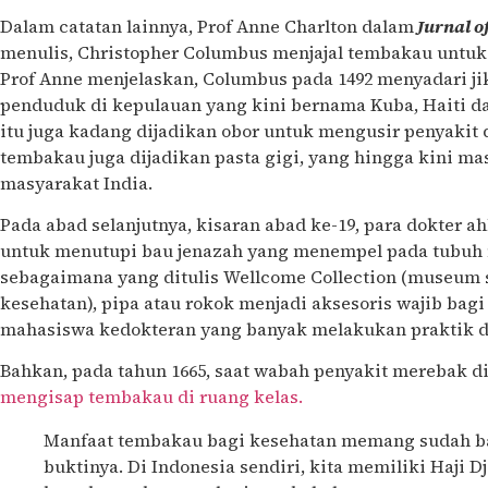
Dalam catatan lainnya, Prof Anne Charlton dalam
Jurnal of
menulis, Christopher Columbus menjajal tembakau untuk 
Prof Anne menjelaskan, Columbus pada 1492 menyadari ji
penduduk di kepulauan yang kini bernama Kuba, Haiti
itu juga kadang dijadikan obor untuk mengusir penyakit d
tembakau juga dijadikan pasta gigi, yang hingga kini ma
masyarakat India.
Pada abad selanjutnya, kisaran abad ke-19, para dokter a
untuk menutupi bau jenazah yang menempel pada tubuh 
sebagaimana yang ditulis Wellcome Collection (museum 
kesehatan), pipa atau rokok menjadi aksesoris wajib bagi
mahasiswa kedokteran yang banyak melakukan praktik d
Bahkan, pada tahun 1665, saat wabah penyakit merebak d
mengisap tembakau di ruang kelas.
Manfaat tembakau bagi kesehatan memang sudah ba
buktinya. Di Indonesia sendiri, kita memiliki Haj