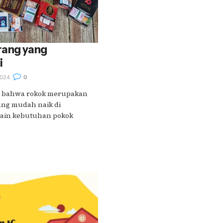
rang yang
i
024
0
u bahwa rokok merupakan
yang mudah naik di
 lain kebutuhan pokok