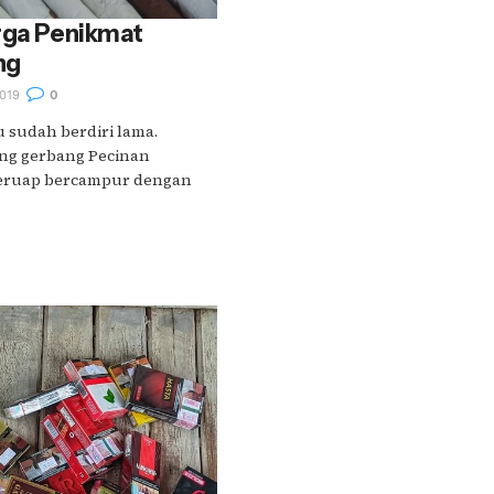
rga Penikmat
ng
019
0
u sudah berdiri lama.
ing gerbang Pecinan
eruap bercampur dengan