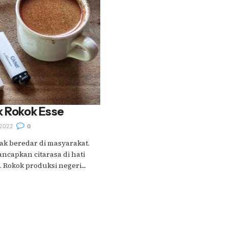
k Rokok Esse
2022
0
ak beredar di masyarakat.
ncapkan citarasa di hati
Rokok produksi negeri....