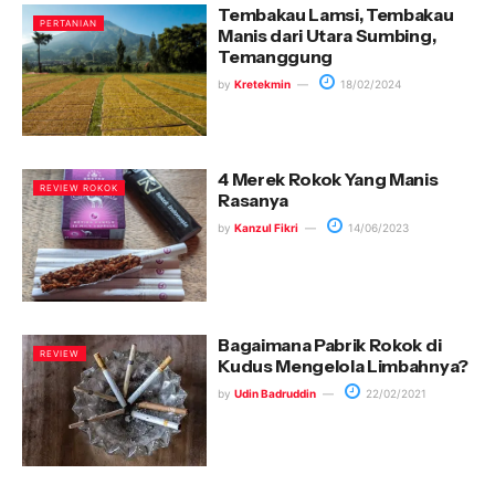
Tembakau Lamsi, Tembakau
PERTANIAN
Manis dari Utara Sumbing,
Temanggung
by
Kretekmin
18/02/2024
4 Merek Rokok Yang Manis
REVIEW ROKOK
Rasanya
by
Kanzul Fikri
14/06/2023
Bagaimana Pabrik Rokok di
REVIEW
Kudus Mengelola Limbahnya?
by
Udin Badruddin
22/02/2021