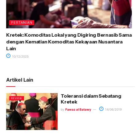
PERTANIAN
Kretek: Komoditas Lokal yang Digiring Bernasib Sama
dengan Kematian Komoditas Kekayaan Nusantara
Lain
10/12/2025
Artikel Lain
Toleransi dalam Sebatang
REVIEW
Kretek
by
Fawaz al Batawy
14/06/2019