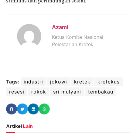
stimulus dan perlindungan sosial.
Azami
Ketua Komite Nasional
Pelestarian Kretek
Tags:
industri
jokowi
kretek
kretekus
resesi
rokok
sri mulyani
tembakau
Artikel
Lain