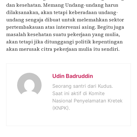
dan kesehatan. Memang Undang-undang harus
dilaksanakan, akan tetapi
keberadaan
undang-
undang
sengaja dibuat
untuk melemahkan sektor
pertembakauan
atas intervensi asing
.
Begitu juga
masalah kesehatan suatu pekerjaan yang mulia,
akan tetapi jika ditunggangi politik kepentingan
akan merusak citra pekerjaan mulia itu sendiri.
Udin Badruddin
Seorang santri dari Kudus.
Saat ini aktif di Komite
Nasional Penyelamatan Kretek
(KNPK).