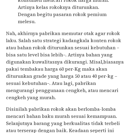
konsumen mencari rokok harga murah.
Artinya kelas rokoknya diturunkan.
Dengan begitu pasaran rokok
pemium
me
lesu.
Nah, akhirnya pabrikan memutar otak agar rokok
laku. Salah satu strategi kadangkala konten rokok
atau bahan rokok diturunkan sesuai kebutuhan –
bisa satu level bisa lebih–. Artinya bahan yang
digunakan k
u
walitasnya dikurangi. Misal,biasanya
pakai tembakau harga 60 per-Kg maka akan
diturunkan grade yang harga 50 atau 40 per-kg –
sesuai kebutuhan–. Atau lagi, pabrikan
mengurangi
penggun
aan cengkeh, atau mencari
cengke
h yang murah.
Disinilah pabrikan rokok akan berlomba-lomba
mencari bahan baku murah sesuai kemampuan.
Selanjutnya barang yang berkualitas tidak terbeli
atau terserap dengan baik. Keadaan seperti ini