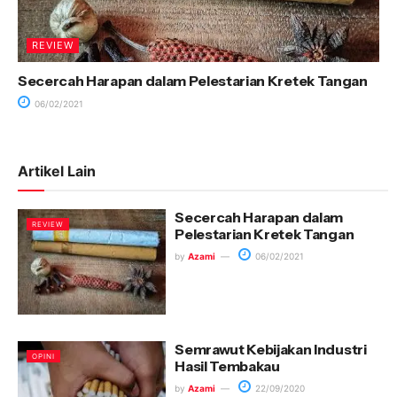
REVIEW
Secercah Harapan dalam Pelestarian Kretek Tangan
06/02/2021
Artikel Lain
Secercah Harapan dalam
REVIEW
Pelestarian Kretek Tangan
by
Azami
06/02/2021
Semrawut Kebijakan Industri
OPINI
Hasil Tembakau
by
Azami
22/09/2020