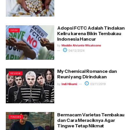
Adopsi FCTC Adalah Tindakan
OPINI
Keliru karena Bikin Tembakau
Indonesia Hancur
by
Moddie Alvianto Wicaksono
04/12/2024
My Chemical Romance dan
REVIEW
Reuni yang Dirindukan
by
Indi Hikami
03/11/2019
Bermacam Varietas Tembakau
TINGWE
dan Cara Meraciknya Agar
Tingwe Tetap Nikmat