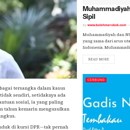
Muhammadiyah,
Sipil
by
www.bolehmerokok.com
Muhammadiyah dan NU 
yang sama dari arus u
Indonesia. Muhammadiya
READ MORE
CERBUNG
sebagai tersangka dalam kasus
tidak sendiri, setidaknya ada
ntuan sosial, ia yang paling
an tahun kemarin mengusulkan
ungkus.
duduk di kursi DPR—tak pernah