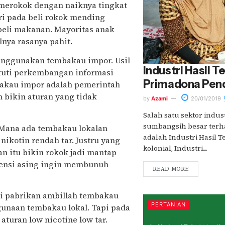
s merokok dengan naiknya tingkat
ri pada beli rokok mending
beli makanan. Mayoritas anak
lnya rasanya pahit.
menggunakan tembakau impor. Usil
Industri Hasil 
ikuti perkembangan informasi
Primadona Pen
mbakau impor adalah pemerintah
 bikin aturan yang tidak
by
Azami
20/01/2019
Salah satu sektor indu
sumbangsih besar ter
. Mana ada tembakau lokalan
adalah Industri Hasil T
ikotin rendah tar. Justru yang
kolonial, Industri....
an itu bikin rokok jadi mantap
rvensi asing ingin membunuh
READ MORE
si pabrikan ambillah tembakau
PERTANIAN
gunaan tembakau lokal. Tapi pada
turan low nicotine low tar.