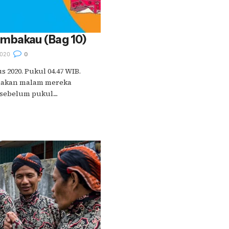
embakau (Bag 10)
020
0
s 2020. Pukul 04.47 WIB.
makan malam mereka
 sebelum pukul....