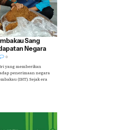
Tembakau Sang
dapatan Negara
0
stri yang memberikan
hadap penerimaan negara
embakau (IHT). Sejak era