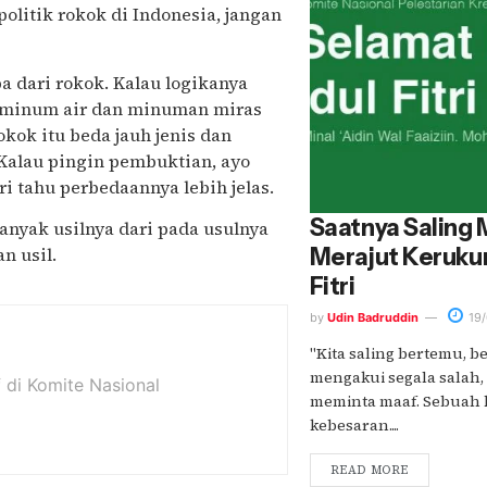
olitik rokok di Indonesia, jangan
a dari rokok. Kalau logikanya
na minum air dan minuman miras
okok itu beda jauh jenis dan
 Kalau pingin pembuktian, ayo
i tahu perbedaannya lebih jelas.
Saatnya Saling
anyak usilnya dari pada usulnya
n usil.
Merajut Kerukun
Fitri
by
Udin Badruddin
19/
"Kita saling bertemu, be
mengakui segala salah,
f di Komite Nasional
meminta maaf. Sebuah 
kebesaran....
READ MORE