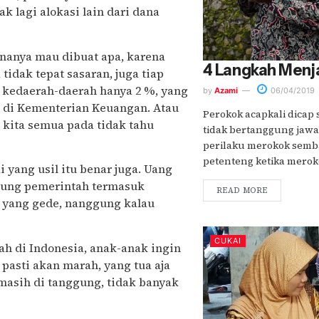
lagi alokasi lain dari dana
nanya mau dibuat apa, karena
4 Langkah Menja
idak tepat sasaran, juga tiap
n kedaerah-daerah hanya 2 %, yang
by
Azami
06/04/2019
 di Kementerian Keuangan. Atau
Perokok acapkali dicap
 kita semua pada tidak tahu
tidak bertanggung jawab
perilaku merokok semb
petenteng ketika merokok
i yang usil itu benar juga. Uang
mpung pemerintah termasuk
READ MORE
i yang gede, nanggung kalau
CUKAI
ah di Indonesia, anak-anak ingin
u pasti akan marah, yang tua aja
masih di tanggung, tidak banyak