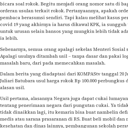
bicara soal rokok. Begitu menjadi orang nomor satu di bag
orderan usulan terkait rokok. Pertanyaannya, apakah orde
pembaca berasumsi sendiri. Tapi kalau melihat kasus pe
covid 19 yang akhirnya ia harus dikawal KPK, ia sungguh t
untuk urusan selain bansos yang mungkin lebih tidak ad
ia lebih.
Sebenarnya, semua orang apalagi sekelas Menteri Sosial sa
Apalagi usulnya ditambah usil – tanpa dasar dan pakai 
masalah baru, dari pada memecahkan masalah.
Dalam berita yang diadaptasi dari KOMPAStv tanggal 20 Ju
Juliari Batubara usul harga rokok Rp 100.000 perbungkus
alasan usil.
Usil pertama, alasannya Negara juga dapat cukai lumayan
tentang penerimaan negara dari pungutan cukai. Ya tidak
tidak dinaikkan lagi, itu kemarin bisa buat nambelin defi
medis atau sarana prasaranan di RS. Buat beli mobil dan 
kesehatan dan dinas lainnya, pembangunan sekolah per