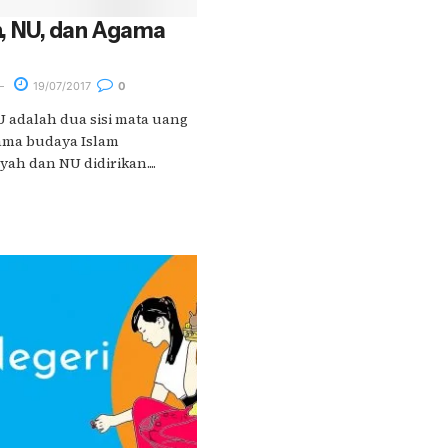
 NU, dan Agama
19/07/2017
0
adalah dua sisi mata uang
tama budaya Islam
h dan NU didirikan....