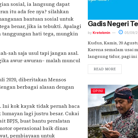
ian sosial, ia langsung dapat
ran itu ada fee nya? silahkan
nanganan bantuan sosial untuk
Gadis Negeri T
ega benar, jika ia tebukti. Apalagi
a tanggungan hati tega, mungkin
by
Kretekmin
05/09/2
Kudus, Kamis, 20 Agustu
Karena semalam usai 
h-sah saja usul tapi jangan asal.
langsung tidur, pagi ini
logika awur-awuran– malah muncul
READ MORE
li 2020, diberitakan Mensos
 dengan berbagai alasan dengan
OPINI
. Ini kok kayak tidak pernah baca
 lumayan lagi justru besar. Cukai
sit BPJS, buat bantu peralatan
motor operasional baik dinas
awat, pembiayaan untuk