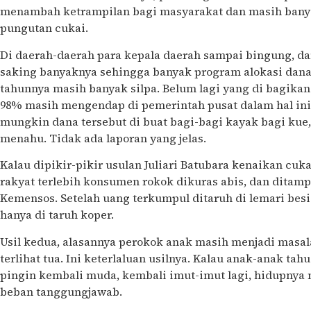
menambah ketrampilan bagi masyarakat dan masih banyak 
pungutan cukai.
Di daerah-daerah para kepala daerah sampai bingung, da
saking banyaknya sehingga banyak program alokasi dana t
tahunnya masih banyak silpa. Belum lagi yang di bagika
98% masih mengendap di pemerintah pusat dalam hal ini
mungkin dana tersebut di buat bagi-bagi kayak bagi kue,
menahu. Tidak ada laporan yang jelas.
Kalau dipikir-pikir usulan Juliari Batubara kenaikan cuka
rakyat terlebih konsumen rokok dikuras abis, dan dita
Kemensos. Setelah uang terkumpul ditaruh di lemari bes
hanya di taruh koper.
Usil kedua, alasannya perokok anak masih menjadi masal
terlihat tua. Ini keterlaluan usilnya. Kalau anak-anak tah
pingin kembali muda, kembali imut-imut lagi, hidupnya 
beban tanggungjawab.