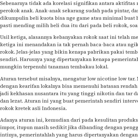
Sebenarnya tidak ada korelasi signifikan antara aktifita
perokok anak. Anak-anak sekarang sudah pada pintar, da
dikumpulin beli kuota bisa nge game atau minimal buat 
pasti mending milih beli dua itu dari pada beli rokok, soa
Usil ketiga, alasannya kebanyakan rokok saat ini telah 
ketiga ini menandakan ia tak pernah baca-baca atau ng
rokok. Jelas-jelas yang bikin kenapa pabrikan pakai te
sendiri. Harusnya yang dipertanyakan kenapa pemerintah
mungkin terpenuhi tanaman tembakau lokal.
Aturan tersebut misalnya, mengatur low nicotine low tar
dengan kearifan lokalnya bisa memenuhi batasan rendah n
jadi kekhasan nusantara itu yang tinggi nikotin dan tar d
dan lezat. Aturan ini yang buat pemerintah sendiri inte
rokok kretek asli Indonesia.
Adanya aturan ini, kemudian dari pada kesulitan produk
impor, itupun masih sedikit jika dibanding dengan peng
intinya, pemerintahlah yang harus dipertanyakan dengan a