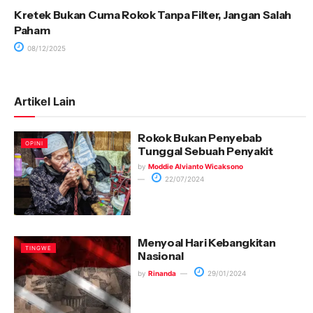
Kretek Bukan Cuma Rokok Tanpa Filter, Jangan Salah
Paham
08/12/2025
Artikel Lain
Rokok Bukan Penyebab
OPINI
Tunggal Sebuah Penyakit
by
Moddie Alvianto Wicaksono
22/07/2024
Menyoal Hari Kebangkitan
TINGWE
Nasional
by
Rinanda
29/01/2024