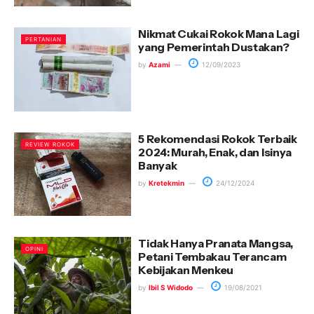
Nikmat Cukai Rokok Mana Lagi
PERTANIAN
yang Pemerintah Dustakan?
by
Azami
12/09/2023
5 Rekomendasi Rokok Terbaik
REVIEW ROKOK
2024: Murah, Enak, dan Isinya
Banyak
by
Kretekmin
24/12/2024
Tidak Hanya Pranata Mangsa,
OPINI
Petani Tembakau Terancam
Kebijakan Menkeu
by
Ibil S Widodo
19/08/2021