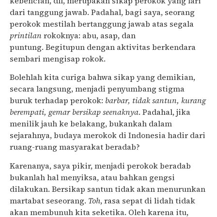
kebencian, dll, merupakan sikap perokok yang lari
dari tanggung jawab. Padahal, bagi saya, seorang
perokok mestilah bertanggung jawab atas segala
printilan
rokoknya: abu, asap, dan
puntung.
Begitupun dengan aktivitas berkendara
sembari mengisap rokok.
Bolehlah kita curiga bahwa sikap yang demikian,
secara langsung, menjadi penyumbang stigma
buruk terhadap perokok:
barbar, tidak santun, kurang
berempati,
gemar bersikap seenaknya
. Padahal, jika
menilik jauh ke belakang, bukankah dalam
sejarahnya, budaya merokok di Indonesia hadir dari
ruang-ruang masyarakat beradab?
Karenanya, saya pikir, menjadi perokok beradab
bukanlah hal menyiksa, atau bahkan gengsi
dilakukan. Bersikap santun tidak akan menurunkan
martabat seseorang.
Toh
, rasa sepat di lidah tidak
akan membunuh kita seketika. Oleh karena itu,