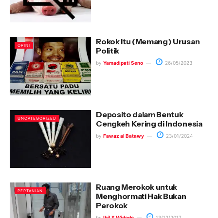
Rokok Itu (Memang) Urusan
OPINI
Politik
by
Yamadipati Seno
26/05/2023
Deposito dalam Bentuk
UNCATEGORIZED
Cengkeh Kering di Indonesia
by
Fawaz al Batawy
23/01/2024
Ruang Merokok untuk
PERTANIAN
Menghormati Hak Bukan
Perokok
by
Ibil S Widodo
13/12/2017