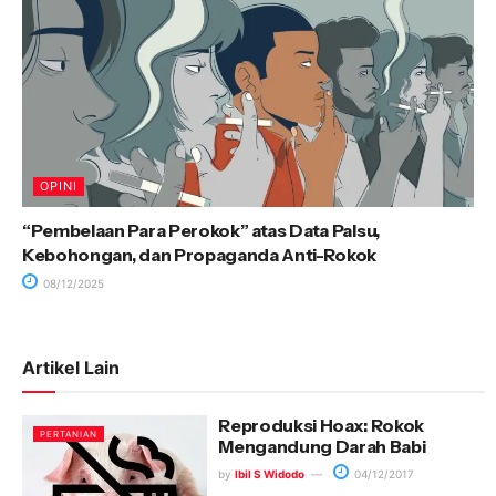
OPINI
“Pembelaan Para Perokok” atas Data Palsu,
Kebohongan, dan Propaganda Anti-Rokok
08/12/2025
Artikel Lain
Reproduksi Hoax: Rokok
PERTANIAN
Mengandung Darah Babi
by
Ibil S Widodo
04/12/2017