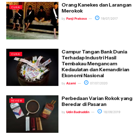
Orang Kanekes dan Larangan
CUKAI
Merokok
by
Panji Prakoso
19/07/2017
Campur Tangan Bank Dunia
CUKAI
Terhadap Industri Hasil
Tembakau Mengancam
Kedaulatan dan Kemandirian
Ekonomi Nasional
by
Azami
07/07/2020
Perbedaan Varian Rokok yang
REVIEW
Beredar di Pasaran
by
Udin Badruddin
18/09/2019