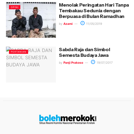
Menolak Peringatan Hari Tanpa
OPINI
Tembakau Sedunia dengan
Berpuasa di Bulan Ramadhan
by
Azami
11/05/2019
Sabda Raja dan Simbol
PERTANIAN
Semesta Budaya Jawa
by
Panji Prakoso
19/07/2017